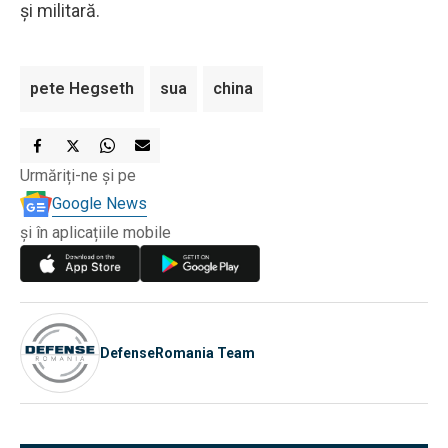
şi militară.
pete Hegseth
sua
china
Urmăriți-ne și pe
Google News
și în aplicațiile mobile
DefenseRomania Team