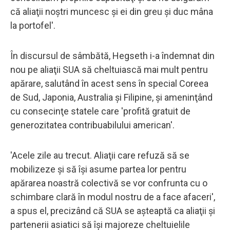
că aliaţii noştri muncesc şi ei din greu şi duc mâna
la portofel'.
În discursul de sâmbătă, Hegseth i-a îndemnat din
nou pe aliaţii SUA să cheltuiască mai mult pentru
apărare, salutând în acest sens în special Coreea
de Sud, Japonia, Australia şi Filipine, şi ameninţând
cu consecinţe statele care 'profită gratuit de
generozitatea contribuabilului american'.
'Acele zile au trecut. Aliaţii care refuză să se
mobilizeze şi să îşi asume partea lor pentru
apărarea noastră colectivă se vor confrunta cu o
schimbare clară în modul nostru de a face afaceri',
a spus el, precizând că SUA se aşteaptă ca aliaţii şi
partenerii asiatici să îşi majoreze cheltuielile