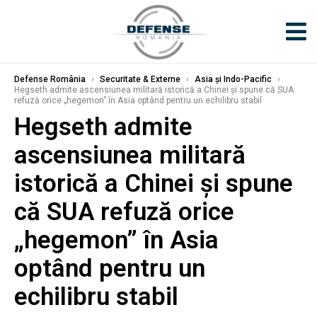
Defense România
›
Securitate & Externe
›
Asia și Indo-Pacific
›
Hegseth admite ascensiunea militară istorică a Chinei și spune că SUA
refuză orice „hegemon” în Asia optând pentru un echilibru stabil
Hegseth admite
ascensiunea militară
istorică a Chinei și spune
că SUA refuză orice
„hegemon” în Asia
optând pentru un
echilibru stabil