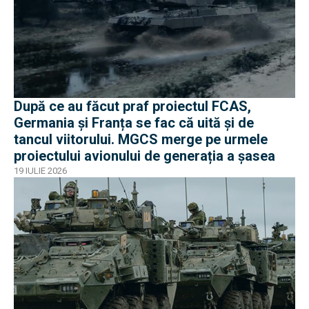
După ce au făcut praf proiectul FCAS,
Germania și Franța se fac că uită și de
tancul viitorului. MGCS merge pe urmele
proiectului avionului de generația a șasea
19 IULIE 2026