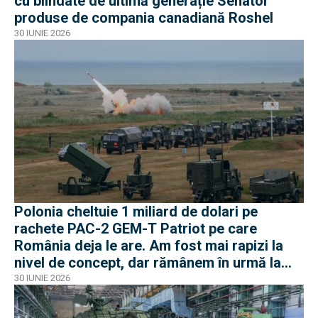
cu blindate de ultimă generație Senator
produse de compania canadiană Roshel
30 IUNIE 2026
Polonia cheltuie 1 miliard de dolari pe
rachete PAC-2 GEM-T Patriot pe care
România deja le are. Am fost mai rapizi la
nivel de concept, dar rămânem în urmă la
negocieri și industrie
30 IUNIE 2026