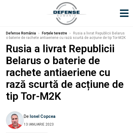
Defense România
›
Forțele terestre
›
Rusia a livrat Republicii Belarus
o baterie de rachete antiaeriene cu rază scurtă de acțiune de tip Tor-M2K
Rusia a livrat Republicii
Belarus o baterie de
rachete antiaeriene cu
rază scurtă de acțiune de
tip Tor-M2K
De
Ionel Copcea
13 IANUARIE 2023