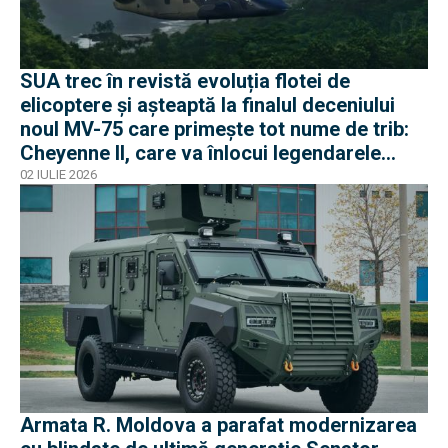
SUA trec în revistă evoluția flotei de
elicoptere și așteaptă la finalul deceniului
noul MV-75 care primește tot nume de trib:
Cheyenne II, care va înlocui legendarele
Black Hawk
02 IULIE 2026
Armata R. Moldova a parafat modernizarea