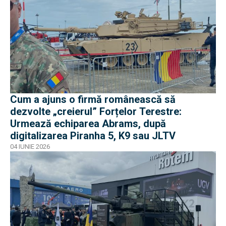
Cum a ajuns o firmă românească să
dezvolte „creierul” Forțelor Terestre:
Urmează echiparea Abrams, după
digitalizarea Piranha 5, K9 sau JLTV
04 IUNIE 2026