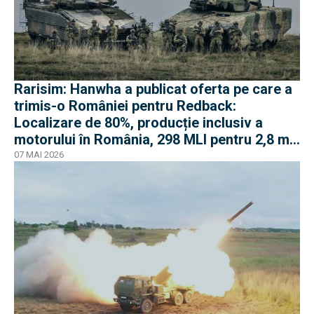
Rarisim: Hanwha a publicat oferta pe care a
trimis-o României pentru Redback:
Localizare de 80%, producție inclusiv a
motorului în România, 298 MLI pentru 2,8 mil.
euro
07 MAI 2026