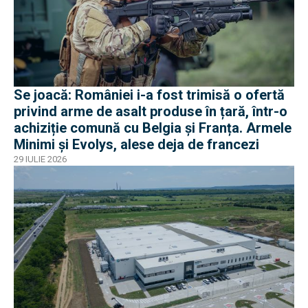
Se joacă: României i-a fost trimisă o ofertă
privind arme de asalt produse în țară, într-o
achiziție comună cu Belgia și Franța. Armele
Minimi și Evolys, alese deja de francezi
29 IULIE 2026