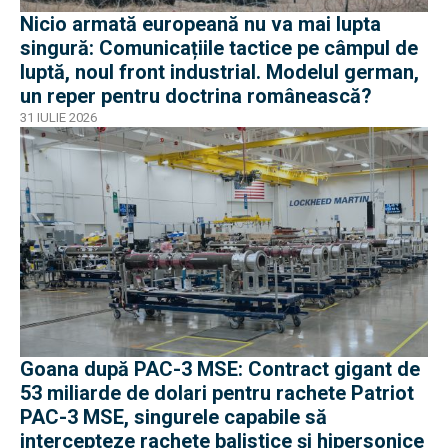
Nicio armată europeană nu va mai lupta
singură: Comunicațiile tactice pe câmpul de
luptă, noul front industrial. Modelul german,
un reper pentru doctrina românească?
31 IULIE 2026
Goana după PAC-3 MSE: Contract gigant de
53 miliarde de dolari pentru rachete Patriot
PAC-3 MSE, singurele capabile să
intercepteze rachete balistice și hipersonice