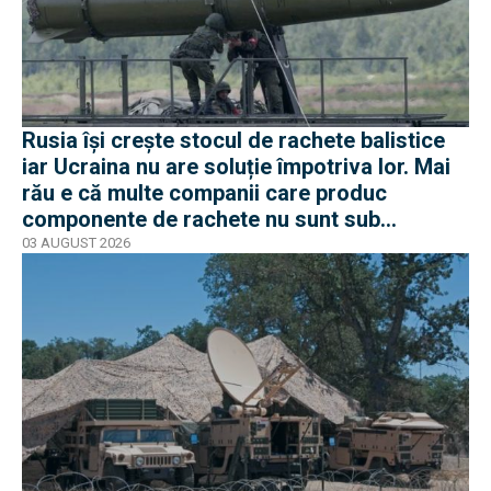
Rusia își crește stocul de rachete balistice
iar Ucraina nu are soluție împotriva lor. Mai
rău e că multe companii care produc
componente de rachete nu sunt sub
sancțiuni în Occident
03 AUGUST 2026