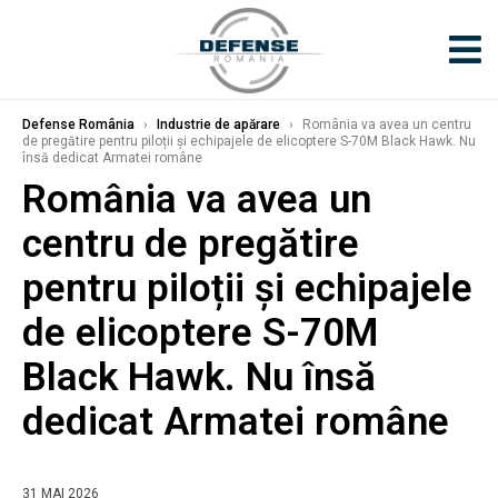
Defense România
›
Industrie de apărare
›
România va avea un centru
de pregătire pentru piloții și echipajele de elicoptere S-70M Black Hawk. Nu
însă dedicat Armatei române
România va avea un
centru de pregătire
pentru piloții și echipajele
de elicoptere S-70M
Black Hawk. Nu însă
dedicat Armatei române
31 MAI 2026