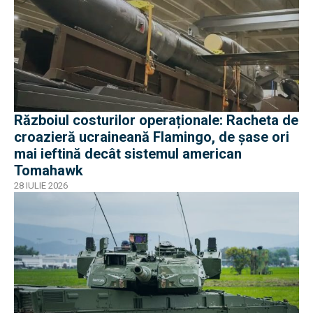
Războiul costurilor operaționale: Racheta de
croazieră ucraineană Flamingo, de șase ori
mai ieftină decât sistemul american
Tomahawk
28 IULIE 2026