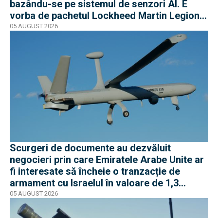
bazându-se pe sistemul de senzori AI. E
vorba de pachetul Lockheed Martin Legion
Pod
05 AUGUST 2026
Scurgeri de documente au dezvăluit
negocieri prin care Emiratele Arabe Unite ar
fi interesate să încheie o tranzacție de
armament cu Israelul în valoare de 1,3
miliarde de dolari
05 AUGUST 2026