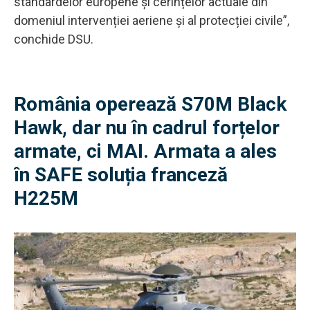
standardelor europene și cerințelor actuale din
domeniul intervenției aeriene și al protecției civile”,
conchide DSU.
România operează S70M Black
Hawk, dar nu în cadrul forțelor
armate, ci MAI. Armata a ales
în SAFE soluția franceză
H225M