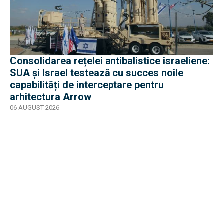
Consolidarea rețelei antibalistice israeliene:
SUA și Israel testează cu succes noile
capabilități de interceptare pentru
arhitectura Arrow
06 AUGUST 2026