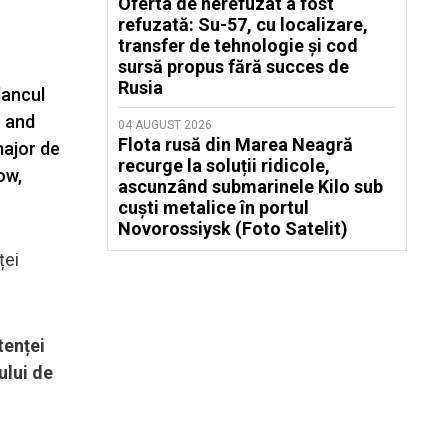
Oferta de nerefuzat a fost
refuzată: Su-57, cu localizare,
transfer de tehnologie și cod
sursă propus fără succes de
Rusia
lancul
e and
04 AUGUST 2026
Flota rusă din Marea Neagră
major de
recurge la soluții ridicole,
ow,
ascunzând submarinele Kilo sub
cuști metalice în portul
Novorossiysk (Foto Satelit)
ței
tenței
ului de