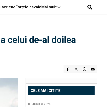
e aeriene
Forțele navale
Mai mult
 celui de-al doilea
CELE MAI CITITE
05 AUGUST 2026