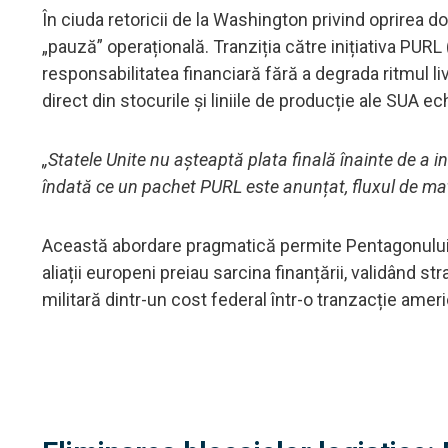
În ciuda retoricii de la Washington privind oprirea do
„pauză” operațională. Tranziția către inițiativa PURL
responsabilitatea financiară fără a degrada ritmul 
direct din stocurile și liniile de producție ale SUA 
„Statele Unite nu așteaptă plata finală înainte de a ini
îndată ce un pachet PURL este anunțat, fluxul de mate
Această abordare pragmatică permite Pentagonului s
aliații europeni preiau sarcina finanțării, validând 
militară dintr-un cost federal într-o tranzacție amer