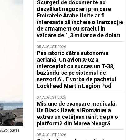
Scurgeri de documente au
dezvăluit negocieri prin care
Emiratele Arabe Unite ar fi
interesate să încheie o tranzacție
de armament cu Israelul în
valoare de 1,3 miliarde de dolari
05 AUGUST 2026
Pas istoric către autonomia
aeriană: Un avion X-62 a
interceptat cu succes un T-38,
bazându-se pe sistemul de
senzori AI. E vorba de pachetul
Lockheed Martin Legion Pod
04 AUGUST 2026
Misiune de evacuare medicală:
Un Black Hawk al României a
extras un cetățean rănit de pe o
platformă din Marea Neagră
2025. Sursa
05 AUGUST 2026