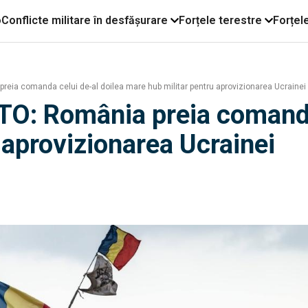
o
Conflicte militare în desfășurare
Forțele terestre
Forțel
reia comanda celui de-al doilea mare hub militar pentru aprovizionarea Ucrainei
ATO: România preia comanda
 aprovizionarea Ucrainei