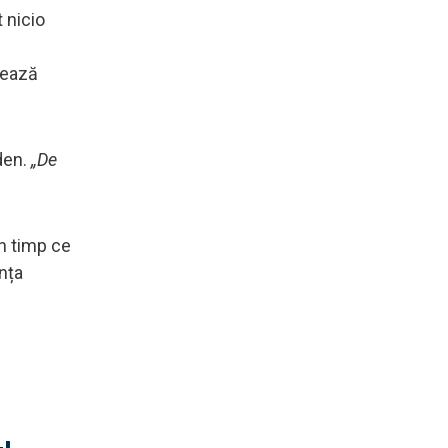
t nicio
nează
den.
„De
n timp ce
ența