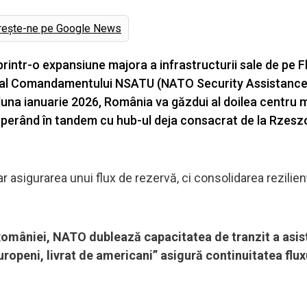
rește-ne pe Google News
 printr-o expansiune majora a infrastructurii sale de pe F
ct al Comandamentului NSATU (NATO Security Assistanc
 luna ianuarie 2026, România va găzdui al doilea centru 
 operând în tandem cu hub-ul deja consacrat de la Rzesz
 asigurarea unui flux de rezervă, ci consolidarea rezilien
l României, NATO dublează capacitatea de tranzit a asis
ropeni, livrat de americani” asigură continuitatea flux