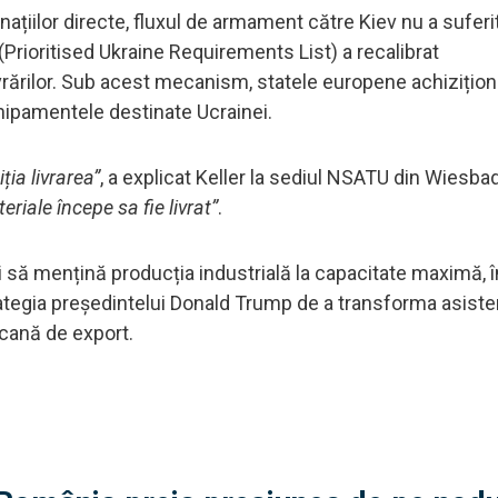
națiilor directe, fluxul de armament către Kiev nu a suferi
 (Prioritised Ukraine Requirements List) a recalibrat
livrărilor. Sub acest mecanism, statele europene achizițio
echipamentele destinate Ucrainei.
ția livrarea”
, a explicat Keller la sediul NSATU din Wiesba
riale începe sa fie livrat”
.
ă mențină producția industrială la capacitate maximă, î
strategia președintelui Donald Trump de a transforma asist
icană de export.