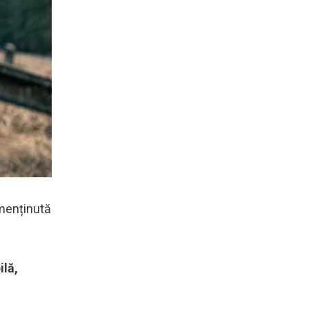
 menținută
ilă,