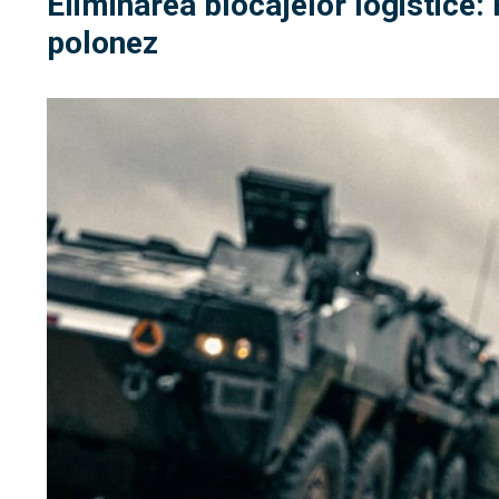
Eliminarea blocajelor logistice
polonez