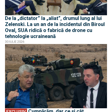
De la „dictator” la „aliat”, drumul lung al lui
Zelenski. La un an de la incidentul din Biroul
Oval, SUA ridică o fabrică de drone cu
tehnologie ucraineană
30 IULIE 2026
EXCLUSIV
Cumpărăm, dar ce și cât
EXCLUSIV