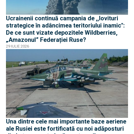
Ucrainenii continuă campania de ,,lovituri
strategice în adâncimea teritoriului inamic'':
De ce sunt vizate depozitele Wildberries,
„Amazonul” Federației Ruse?
29 IULIE 2026
Una dintre cele mai importante baze aeriene
ale Rusiei este fortificată cu noi adăposturi