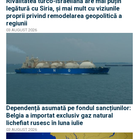
Rivalitatea turco-israeliană are mai puțin
legătură cu Siria, și mai mult cu viziunile
proprii privind remodelarea geopolitică a
regiunii
03 AUGUST 2026
Dependență asumată pe fondul sancțiunilor:
Belgia a importat exclusiv gaz natural
lichefiat rusesc în luna iulie
03 AUGUST 2026