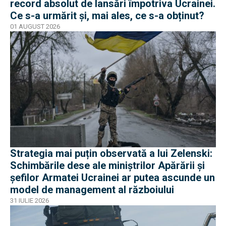
record absolut de lansări împotriva Ucrainei.
Ce s-a urmărit și, mai ales, ce s-a obținut?
01 AUGUST 2026
Strategia mai puțin observată a lui Zelenski:
Schimbările dese ale miniștrilor Apărării și
șefilor Armatei Ucrainei ar putea ascunde un
model de management al războiului
31 IULIE 2026