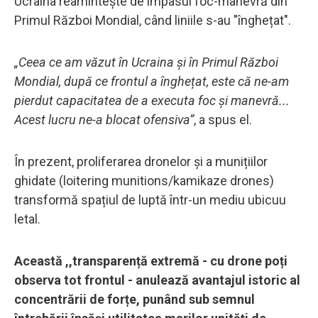
Ucraina reamintește de impasul foc-manevră din
Primul Război Mondial, când liniile s-au "înghețat".
„Ceea ce am văzut în Ucraina și în Primul Război
Mondial, după ce frontul a înghețat, este că ne-am
pierdut capacitatea de a executa foc și manevră...
Acest lucru ne-a blocat ofensiva”
, a spus el.
În prezent, proliferarea dronelor și a munițiilor
ghidate (loitering munitions/kamikaze drones)
transformă spațiul de luptă într-un mediu ubicuu
letal.
Această ,,transparență extremă - cu drone poți
observa tot frontul - anulează avantajul istoric al
concentrării de forțe, punând sub semnul