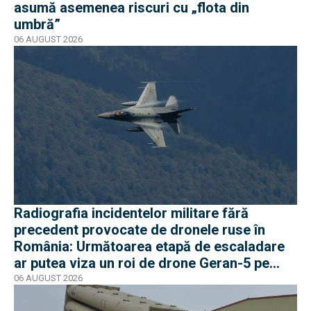
asumă asemenea riscuri cu „flota din
umbră”
06 AUGUST 2026
Radiografia incidentelor militare fără
precedent provocate de dronele ruse în
România: Următoarea etapă de escaladare
ar putea viza un roi de drone Geran-5 pe
direcția Galați-Reni
06 AUGUST 2026