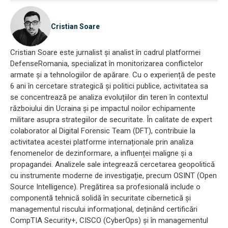
Cristian Soare
Cristian Soare este jurnalist și analist în cadrul platformei
DefenseRomania, specializat în monitorizarea conflictelor
armate și a tehnologiilor de apărare. Cu o experiență de peste
6 ani în cercetare strategică și politici publice, activitatea sa
se concentrează pe analiza evoluțiilor din teren în contextul
războiului din Ucraina și pe impactul noilor echipamente
militare asupra strategiilor de securitate. În calitate de expert
colaborator al Digital Forensic Team (DFT), contribuie la
activitatea acestei platforme internaționale prin analiza
fenomenelor de dezinformare, a influenței maligne și a
propagandei. Analizele sale integrează cercetarea geopolitică
cu instrumente moderne de investigație, precum OSINT (Open
Source Intelligence). Pregătirea sa profesională include o
componentă tehnică solidă în securitate cibernetică și
managementul riscului informațional, deținând certificări
CompTIA Security+, CISCO (CyberOps) și în managementul