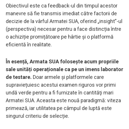
Obiectivul este ca feedback-ul din timpul acestor
manevre să fie transmis imediat către factorii de
decizie de la vârful Armatei SUA, oferind „insight”-ul
(perspectiva) necesar pentru a face distincția între
o achiziție promițătoare pe hârtie și o platformă
eficientă în realitate.
În esență, Armata SUA folosește acum propriile
sale unități operaționale ca pe un imens laborator
de testare.
Doar armele și platformele care
supraviețuiesc acestui examen riguros vor primi
undă verde pentru a fi furnizate în cantităţi mari
Armatei SUA. Aceasta este nouă paradigmă: viteza
primează, iar utilitatea pe câmpul de luptă este
singurul criteriu de selecție.