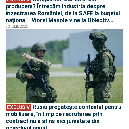
producem? Întrebăm industria despre
înzestrarea României, de la SAFE la bugetul
național | Viorel Manole vine la Obiectiv
EuroAtlantic la DefenseRomania
30 IULIE 2026
EXCLUSIV
Rusia pregătește contextul pentru
EXCLUSIV
mobilizare, în timp ce recrutarea prin
contract nu a atins nici jumătate din
obiectivul anual