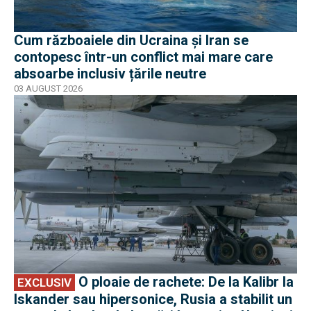
Cum războaiele din Ucraina și Iran se
contopesc într-un conflict mai mare care
absoarbe inclusiv țările neutre
03 AUGUST 2026
EXCLUSIV
O ploaie de rachete: De la Kalibr la
EXCLUSIV
Iskander sau hipersonice, Rusia a stabilit un