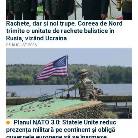
Rachete, dar și noi trupe. Coreea de Nord
trimite o unitate de rachete balistice în
Rusia, vizând Ucraina
05 AUGUST 2026
Planul NATO 3.0: Statele Unite reduc
prezența militară pe continent și obligă
guvernele europene să se înarmeze