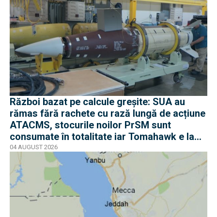
Război bazat pe calcule greșite: SUA au
rămas fără rachete cu rază lungă de acțiune
ATACMS, stocurile noilor PrSM sunt
consumate în totalitate iar Tomahawk e la
jumătate
04 AUGUST 2026