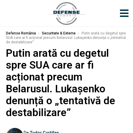
Defense România
›
Securitate & Externe
›
Putin arată cu degetul spre
SUA care ar fi acționat precum Belarusul. Lukașenko denunță o „tentativă
de destabilizare”
Putin arată cu degetul
spre SUA care ar fi
acționat precum
Belarusul. Lukașenko
denunță o „tentativă de
destabilizare”
De
Tudor Curtifan