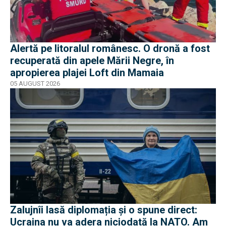
Alertă pe litoralul românesc. O dronă a fost
recuperată din apele Mării Negre, în
apropierea plajei Loft din Mamaia
05 AUGUST 2026
Zalujnîi lasă diplomația și o spune direct:
Ucraina nu va adera niciodată la NATO. Am