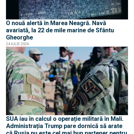
O nouă alertă în Marea Neagră. Navă
avariată, la 22 de mile marine de Sfântu
Gheorghe
24 IULIE 2026
SUA iau în calcul o operație militară în Mali.
Administrația Trump pare dornică să arate
că Rusia nu este cel mai bun partener pentru