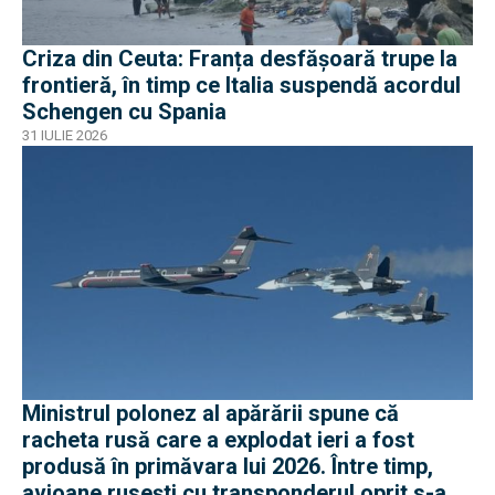
Criza din Ceuta: Franța desfășoară trupe la
frontieră, în timp ce Italia suspendă acordul
Schengen cu Spania
31 IULIE 2026
Ministrul polonez al apărării spune că
racheta rusă care a explodat ieri a fost
produsă în primăvara lui 2026. Între timp,
avioane rusești cu transponderul oprit s-au