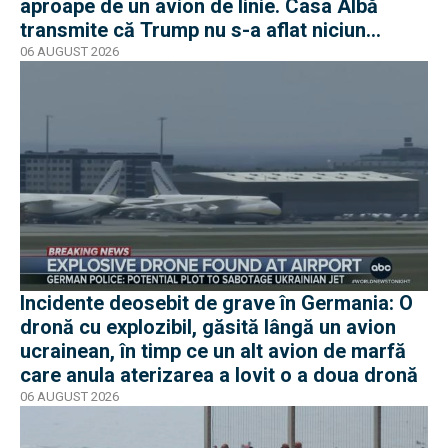
aproape de un avion de linie. Casa Albă
transmite că Trump nu s-a aflat niciun
moment în pericol
06 AUGUST 2026
Incidente deosebit de grave în Germania: O
dronă cu explozibil, găsită lângă un avion
ucrainean, în timp ce un alt avion de marfă
care anula aterizarea a lovit o a doua dronă
06 AUGUST 2026