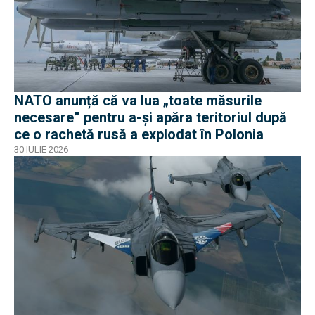
NATO anunță că va lua „toate măsurile
necesare” pentru a-și apăra teritoriul după
ce o rachetă rusă a explodat în Polonia
30 IULIE 2026