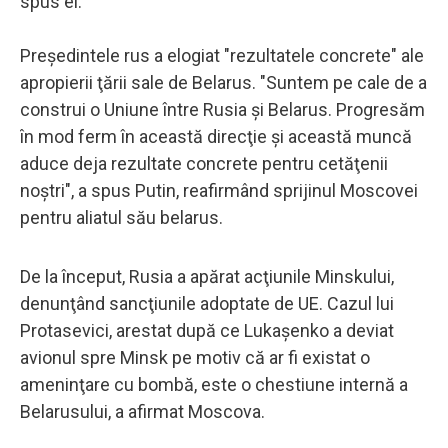
spus el.
Preşedintele rus a elogiat "rezultatele concrete" ale
apropierii ţării sale de Belarus. "Suntem pe cale de a
construi o Uniune între Rusia şi Belarus. Progresăm
în mod ferm în această direcţie şi această muncă
aduce deja rezultate concrete pentru cetăţenii
noştri", a spus Putin, reafirmând sprijinul Moscovei
pentru aliatul său belarus.
De la început, Rusia a apărat acţiunile Minskului,
denunţând sancţiunile adoptate de UE. Cazul lui
Protasevici, arestat după ce Lukaşenko a deviat
avionul spre Minsk pe motiv că ar fi existat o
ameninţare cu bombă, este o chestiune internă a
Belarusului, a afirmat Moscova.