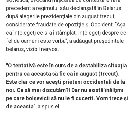
precedent a regimului său declanşată în Belarus
după alegerile prezidenţiale din august trecut,
considerate fraudate de opoziţie şi Occident. "Aşa
că înţelegeţi ce s-a întâmplat. Înţelegeţi despre ce
fel de oameni este vorba", a adăugat preşedintele
belarus, vizibil nervos.
"O tentativă este în curs de a destabiliza situaţia
pentru ca aceasta să fie ca în august (trecut).
Este clar ce vor aceşti prieteni occidentali de la
noi. Ce să mai discutăm?! Dar nu există înălţimi
pe care bolşevicii să nu le fi cucerit. Vom trece şi
de aceasta
", a spus el.