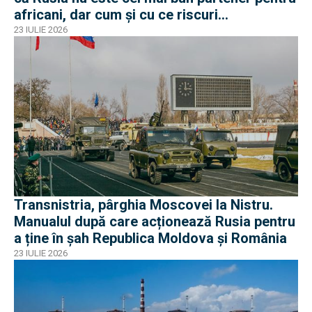
africani, dar cum și cu ce riscuri
operaționale?
23 IULIE 2026
Transnistria, pârghia Moscovei la Nistru.
Manualul după care acționează Rusia pentru
a ține în șah Republica Moldova și România
23 IULIE 2026