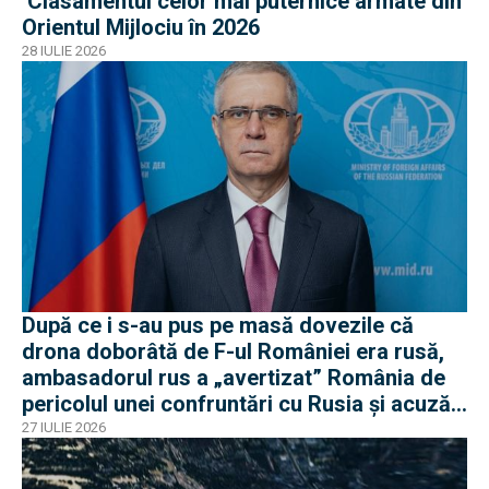
Clasamentul celor mai puternice armate din
Orientul Mijlociu în 2026
28 IULIE 2026
După ce i s-au pus pe masă dovezile că
drona doborâtă de F-ul României era rusă,
ambasadorul rus a „avertizat” România de
pericolul unei confruntări cu Rusia și acuză
o „înscenare propagandistă”
27 IULIE 2026