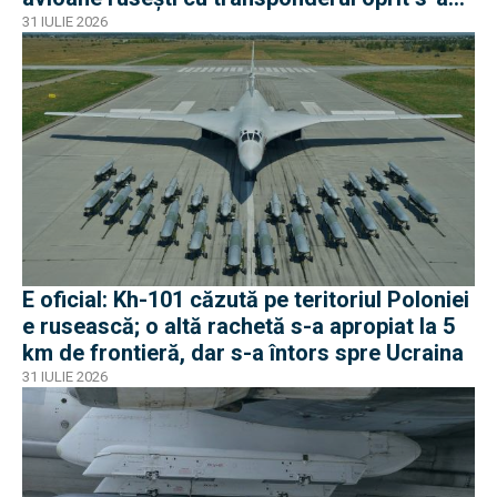
apropiat de frontiera Poloniei
31 IULIE 2026
E oficial: Kh-101 căzută pe teritoriul Poloniei
e rusească; o altă rachetă s-a apropiat la 5
km de frontieră, dar s-a întors spre Ucraina
31 IULIE 2026