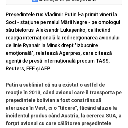
Preşedintele rus Vladimir Putin l-a primit vineri la
Soci - staţiune pe malul Mării Negre - pe omologul
său bielorus Aleksandr Lukaşenko, calificând
reacţia internaţională la redirecţionarea avionului
de linie Ryanair la Minsk drept "izbucnire
emoţională", relatează Agerpres, care citează
agenții de presă internațională precum TASS,
Reuters, EFE şi AFP.
Putin a subliniat că nu a existat o astfel de
reacţie în 2013, când avionul care îl transporta pe
preşedintele bolivian a fost constrâns să
aterizeze în Vest, ci o "tăcere", făcând aluzie la
incidentul produs când Austria, la cererea SUA, a
forţat avionul cu care călătorea preşedintele