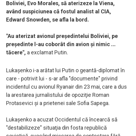
Boliviei, Evo Morales, să aterizeze la Viena,
având suspiciunea că fostul analist al CIA,
Edward Snowden, se afla la bord.
"Au aterizat avionul preşedintelui Boliviei, pe
preşedinte l-au coborât din avion şi nimic ...
tăcere",
a exclamat Putin.
Lukaşenko i-a arătat lui Putin o geantă-diplomat în
care - potrivit lui - s-ar afla "documente" privind
incidentul cu avionul Ryanair din 23 mai, care a dus
la arestarea jurnalistului de opoziţie Roman
Protasevici şi a prietenei sale Sofia Sapega.
Lukaşenko a acuzat Occidentul că încearcă să
"destabilizeze" situaţia din fosta republică
sovietică, evocând mişcarea de contestare fără