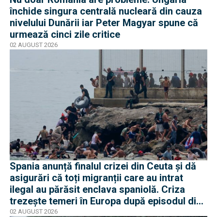
închide singura centrală nucleară din cauza
nivelului Dunării iar Peter Magyar spune că
urmează cinci zile critice
02 AUGUST 2026
Spania anunță finalul crizei din Ceuta și dă
asigurări că toți migranții care au intrat
ilegal au părăsit enclava spaniolă. Criza
trezește temeri în Europa după episodul din
2015
02 AUGUST 2026