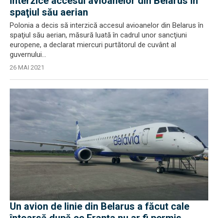
interzice accesul avioanelor din Belarus în
spaţiul său aerian
Polonia a decis să interzică accesul avioanelor din Belarus în
spaţiul său aerian, măsură luată în cadrul unor sancţiuni
europene, a declarat miercuri purtătorul de cuvânt al
guvernului...
26 MAI 2021
Un avion de linie din Belarus a făcut cale
întoarsă după ce Franța nu ar fi permis