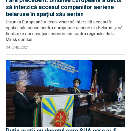
Fără precedent. Uniunea Europeană a decis
să interzică accesul companiilor aeriene
belaruse în spaţiul său aerian
Uniunea Europeană a decis vineri să interzică accesul în
spaţiul său aerian pentru companiile aeriene din Belarus şi să
finalizeze noi sancţiuni economice contra regimului de la
Minsk condus...
04 IUNIE 2021
Putin arată cu degetul spre SUA care ar fi