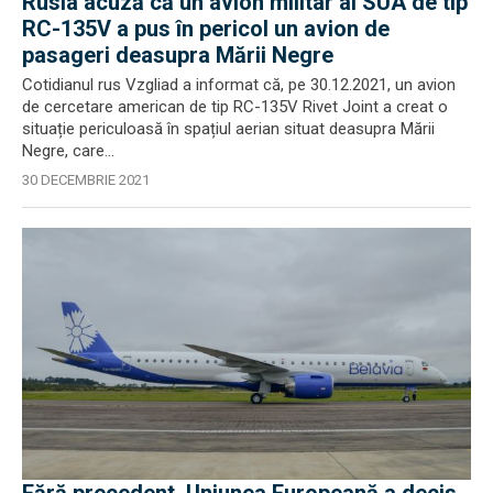
Rusia acuză că un avion militar al SUA de tip
RC-135V a pus în pericol un avion de
pasageri deasupra Mării Negre
Cotidianul rus Vzgliad a informat că, pe 30.12.2021, un avion
de cercetare american de tip RC-135V Rivet Joint a creat o
situație periculoasă în spațiul aerian situat deasupra Mării
Negre, care...
30 DECEMBRIE 2021