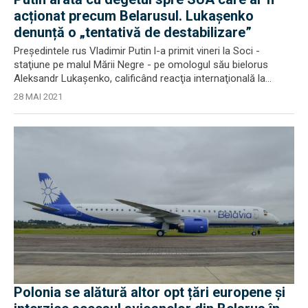
acționat precum Belarusul. Lukașenko
denunță o „tentativă de destabilizare”
Preşedintele rus Vladimir Putin l-a primit vineri la Soci -
staţiune pe malul Mării Negre - pe omologul său bielorus
Aleksandr Lukaşenko, calificând reacţia internaţională la...
28 MAI 2021
Polonia se alătură altor opt țări europene și