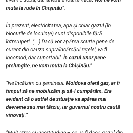
muta la rude în Chișinău
”.
În prezent, electricitatea, apa și chiar gazul (în
blocurile de locuințe) sunt disponibile fără
întreruperi. (...) Dacă vor apărea scurte pene de
curent din cauza supraîncărcării rețelei, va fi
incomod, dar suportabil.
În cazul unor pene
prelungite, ne vom muta la Chișinău.”
”Ne încălzim cu șemineul.
Moldova oferă gaz, ar fi
timpul să ne mobilizăm și să-l cumpărăm. Era
evident că o astfel de situație va apărea mai
devreme sau mai târziu, iar guvernul nostru caută
vinovați
.”
”Mult stres și incertitudine – ce va fi dacă gazul din