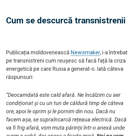
Cum se descurcă transnistrenii
Publicația moldovenească
Newsmaker
, i-a întrebat
pe transnistreni cum reușesc să facă față la criza
energetică pe care Rusia a generat-o. Iată câteva
răspunsuri:
”Deocamdată este cald afară. Ne încălzim cu aer
condiționat și cu un tun de căldură timp de câteva
ore, apoi le oprim și le pornim din nou. Dacă nu
facem așa, se supraîncarcă rețeaua electrică. Dacă
va fi frig afară, vom muta părinții într-o anexă unde
avem o sobă, dar anexa e foarte mică.
Noi ne vom