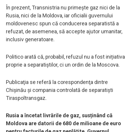
În prezent, Transnistria nu primește gaz nici de la
Rusia, nici de la Moldova, iar oficialii guvernului
moldovenesc spun că conducerea separatistă a
refuzat, de asemenea, să accepte ajutor umanitar,
inclusiv generatoare.
Politico arată că, probabil, refuzul nu a fost inițiativa
proprie a separatiștilor, ci un ordin de la Moscova.
Publicaţia se referă la corespondenţa dintre
Chişinău şi compania controlată de separatişti
Tiraspoltransgaz.
Rusia a încetat livrările de gaz, susținând că
Moldova are datorii de 680 de milioane de euro
pentru facturile de gaz neplătite. Guvernul