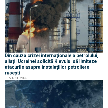
Din cauza crizei internaționale a petrolului,
aliații Ucrainei solicită Kievului să limiteze
atacurile asupra instalațiilor petroliere
rusești
30 MARTIE 2026