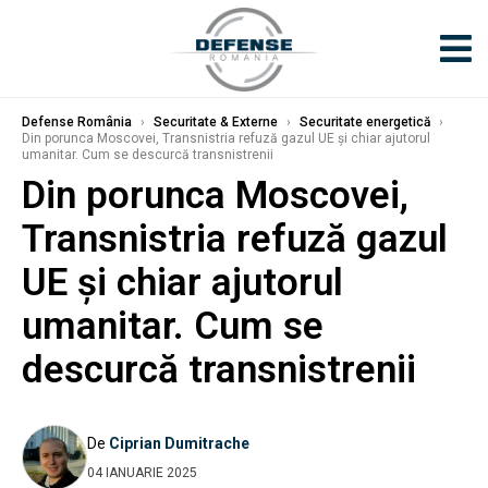
Defense România
›
Securitate & Externe
›
Securitate energetică
›
Din porunca Moscovei, Transnistria refuză gazul UE și chiar ajutorul
umanitar. Cum se descurcă transnistrenii
Din porunca Moscovei,
Transnistria refuză gazul
UE și chiar ajutorul
umanitar. Cum se
descurcă transnistrenii
De
Ciprian Dumitrache
04 IANUARIE 2025