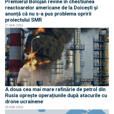
Premierul Bolojan revine în chestiunea
reactoarelor americane de la Doicești și
anunță că nu s-a pus problema opririi
proiectului SMR
21 MAI 2026
A doua cea mai mare rafinărie de petrol din
Rusia oprește operațiunile după atacurile cu
drone ucrainene
06 MAI 2026