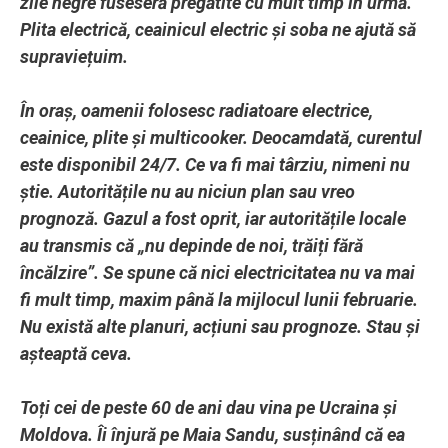
zile negre fuseseră pregătite cu mult timp în urmă.
Plita electrică, ceainicul electric și soba ne ajută să
supraviețuim.
În oraș, oamenii folosesc radiatoare electrice,
ceainice, plite și multicooker. Deocamdată, curentul
este disponibil 24/7. Ce va fi mai târziu, nimeni nu
știe. Autoritățile nu au niciun plan sau vreo
prognoză. Gazul a fost oprit, iar autoritățile locale
au transmis că „nu depinde de noi, trăiți fără
încălzire”. Se spune că nici electricitatea nu va mai
fi mult timp, maxim până la mijlocul lunii februarie.
Nu există alte planuri, acțiuni sau prognoze. Stau și
așteaptă ceva.
Toți cei de peste 60 de ani dau vina pe Ucraina și
Moldova. Îi înjură pe Maia Sandu, susținând că ea