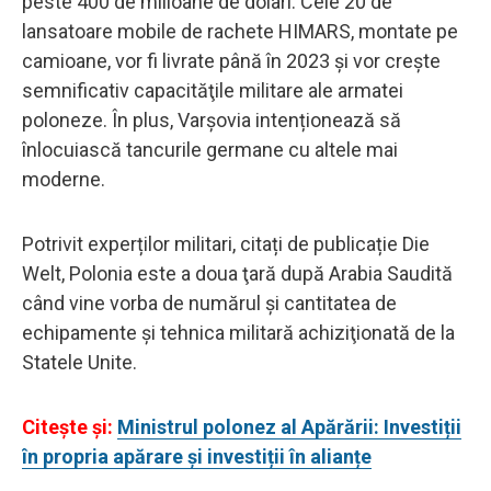
peste 400 de milioane de dolari. Cele 20 de
lansatoare mobile de rachete HIMARS, montate pe
camioane, vor fi livrate până în 2023 şi vor creşte
semnificativ capacităţile militare ale armatei
poloneze. În plus, Varșovia intenționează să
înlocuiască tancurile germane cu altele mai
moderne.
Potrivit experților militari, citați de publicație Die
Welt, Polonia este a doua ţară după Arabia Saudită
când vine vorba de numărul şi cantitatea de
echipamente şi tehnica militară achiziţionată de la
Statele Unite.
Citeşte şi:
Ministrul polonez al Apărării: Investiții
în propria apărare și investiții în alianțe