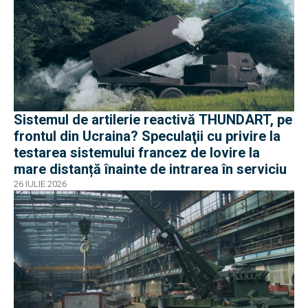
Sistemul de artilerie reactivă THUNDART, pe
frontul din Ucraina? Speculaţii cu privire la
testarea sistemului francez de lovire la
mare distanță înainte de intrarea în serviciu
26 IULIE 2026