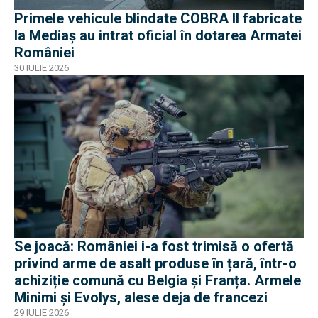
Primele vehicule blindate COBRA II fabricate
la Mediaș au intrat oficial în dotarea Armatei
României
30 IULIE 2026
Se joacă: României i-a fost trimisă o ofertă
privind arme de asalt produse în țară, într-o
achiziție comună cu Belgia și Franța. Armele
Minimi și Evolys, alese deja de francezi
29 IULIE 2026