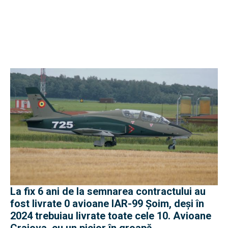
La fix 6 ani de la semnarea contractului au
fost livrate 0 avioane IAR-99 Șoim, deși în
2024 trebuiau livrate toate cele 10. Avioane
Craiova, cu un picior în groapă