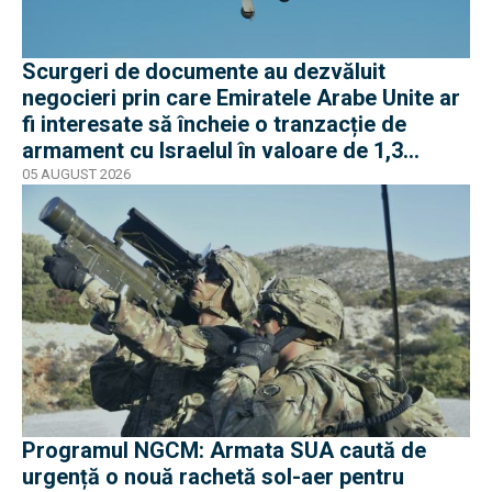
Scurgeri de documente au dezvăluit
negocieri prin care Emiratele Arabe Unite ar
fi interesate să încheie o tranzacție de
armament cu Israelul în valoare de 1,3
miliarde de dolari
05 AUGUST 2026
Programul NGCM: Armata SUA caută de
urgență o nouă rachetă sol-aer pentru