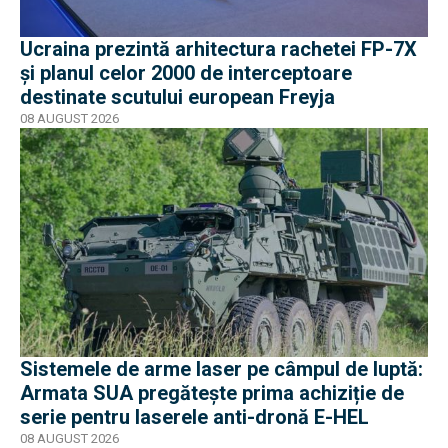
Ucraina prezintă arhitectura rachetei FP-7X
și planul celor 2000 de interceptoare
destinate scutului european Freyja
08 AUGUST 2026
Sistemele de arme laser pe câmpul de luptă:
Armata SUA pregătește prima achiziție de
serie pentru laserele anti-dronă E-HEL
08 AUGUST 2026