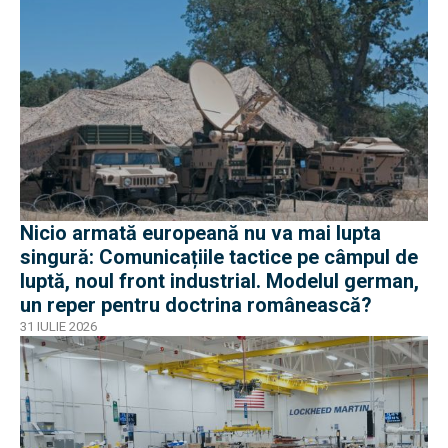
Nicio armată europeană nu va mai lupta
singură: Comunicațiile tactice pe câmpul de
luptă, noul front industrial. Modelul german,
un reper pentru doctrina românească?
31 IULIE 2026