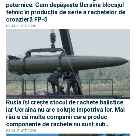
puternice: Cum depășește Ucraina blocajul
tehnic în producția de serie a rachetelor de
croazieră FP-5
03 AUGUST 2026
Rusia își crește stocul de rachete balistice
iar Ucraina nu are soluție împotriva lor. Mai
rău e că multe companii care produc
componente de rachete nu sunt sub
sancțiuni în Occident
03 AUGUST 2026