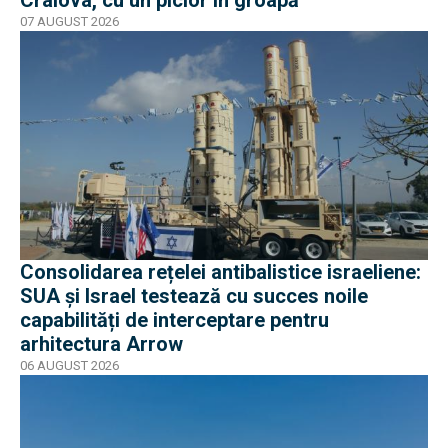
07 AUGUST 2026
Consolidarea rețelei antibalistice israeliene:
SUA și Israel testează cu succes noile
capabilități de interceptare pentru
arhitectura Arrow
06 AUGUST 2026