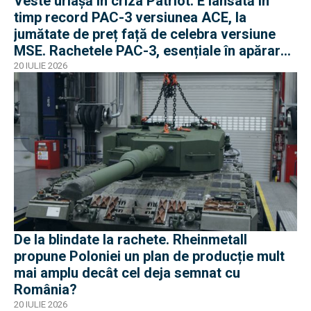
Veste uriașă în criza Patriot: E lansată în
timp record PAC-3 versiunea ACE, la
jumătate de preț față de celebra versiune
MSE. Rachetele PAC-3, esențiale în apărarea
antibalistică
20 IULIE 2026
De la blindate la rachete. Rheinmetall
propune Poloniei un plan de producție mult
mai amplu decât cel deja semnat cu
România?
20 IULIE 2026