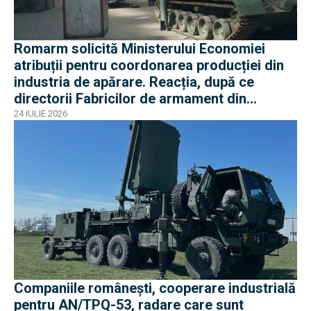
Romarm solicită Ministerului Economiei
atribuții pentru coordonarea producției din
industria de apărare. Reacția, după ce
directorii Fabricilor de armament din
București și Plopeni au fost reținuți de DNA
24 IULIE 2026
Companiile românești, cooperare industrială
pentru AN/TPQ-53, radare care sunt