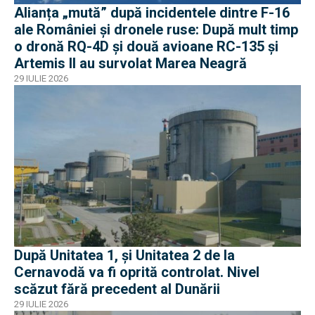
Alianța „mută” după incidentele dintre F-16
ale României și dronele ruse: După mult timp
o dronă RQ-4D și două avioane RC-135 și
Artemis II au survolat Marea Neagră
29 IULIE 2026
După Unitatea 1, și Unitatea 2 de la
Cernavodă va fi oprită controlat. Nivel
scăzut fără precedent al Dunării
29 IULIE 2026