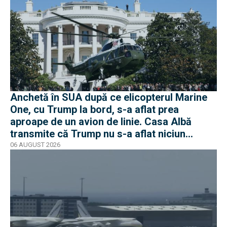
Anchetă în SUA după ce elicopterul Marine
One, cu Trump la bord, s-a aflat prea
aproape de un avion de linie. Casa Albă
transmite că Trump nu s-a aflat niciun
moment în pericol
06 AUGUST 2026