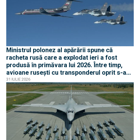
Ministrul polonez al apărării spune că
racheta rusă care a explodat ieri a fost
produsă în primăvara lui 2026. Între timp,
avioane rusești cu transponderul oprit s-au
apropiat de frontiera Poloniei
31 IULIE 2026