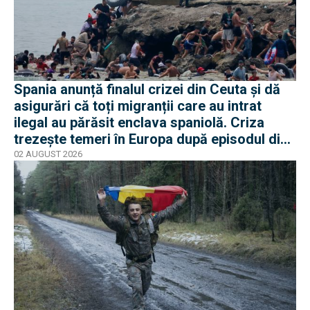
Spania anunță finalul crizei din Ceuta și dă
asigurări că toți migranții care au intrat
ilegal au părăsit enclava spaniolă. Criza
trezește temeri în Europa după episodul din
2015
02 AUGUST 2026