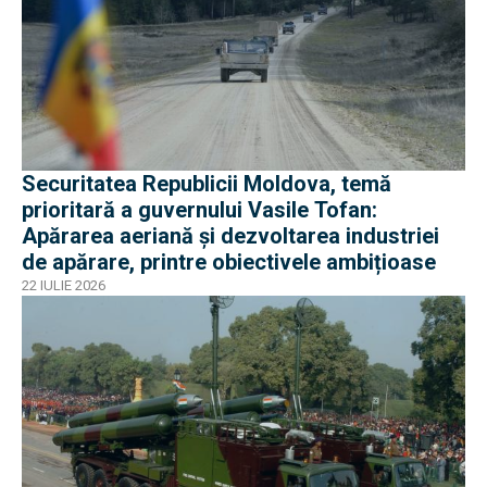
Securitatea Republicii Moldova, temă
prioritară a guvernului Vasile Tofan:
Apărarea aeriană și dezvoltarea industriei
de apărare, printre obiectivele ambițioase
22 IULIE 2026