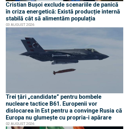
Cristian Bușoi exclude scenariile de panică
în criza energetică: Există producție internă
stabilă cât să alimentăm populația
03 AUGUST 2026
Trei țări „candidate” pentru bombele
nucleare tactice B61. Europenii vor
dislocarea în Est pentru a convinge Rusia că
Europa nu glumește cu propria-i apărare
02 AUGUST 2026