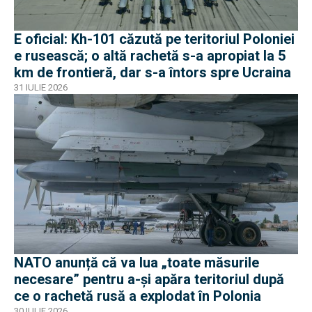
E oficial: Kh-101 căzută pe teritoriul Poloniei
e rusească; o altă rachetă s-a apropiat la 5
km de frontieră, dar s-a întors spre Ucraina
31 IULIE 2026
NATO anunță că va lua „toate măsurile
necesare” pentru a-și apăra teritoriul după
ce o rachetă rusă a explodat în Polonia
30 IULIE 2026