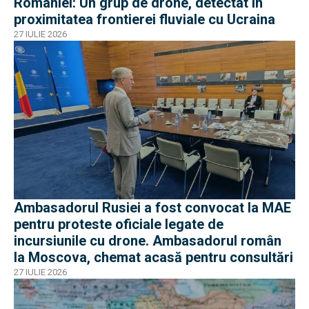
României: Un grup de drone, detectat în
proximitatea frontierei fluviale cu Ucraina
27 IULIE 2026
Ambasadorul Rusiei a fost convocat la MAE
pentru proteste oficiale legate de
incursiunile cu drone. Ambasadorul român
la Moscova, chemat acasă pentru consultări
27 IULIE 2026