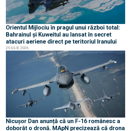
Orientul Mijlociu în pragul unui război total:
Bahrainul și Kuweitul au lansat în secret
atacuri aeriene direct pe teritoriul Iranului
25 IULIE 2026
Nicușor Dan anunță că un F-16 românesc a
doborât o dronă. MApN precizează că drona