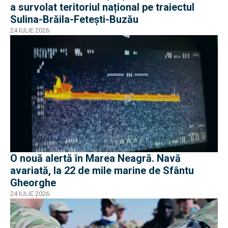
a survolat teritoriul național pe traiectul
Sulina-Brăila-Fetești-Buzău
24 IULIE 2026
O nouă alertă în Marea Neagră. Navă
avariată, la 22 de mile marine de Sfântu
Gheorghe
24 IULIE 2026