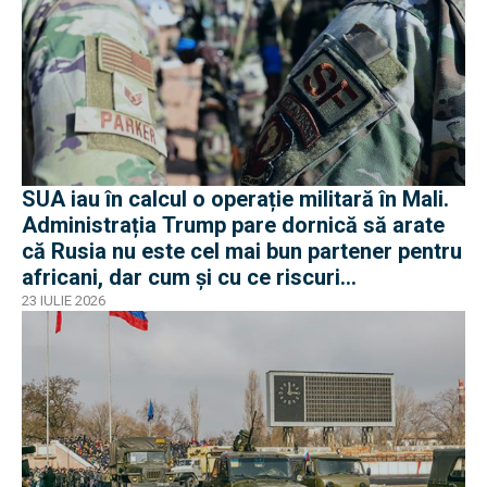
SUA iau în calcul o operație militară în Mali.
Administrația Trump pare dornică să arate
că Rusia nu este cel mai bun partener pentru
africani, dar cum și cu ce riscuri
operaționale?
23 IULIE 2026