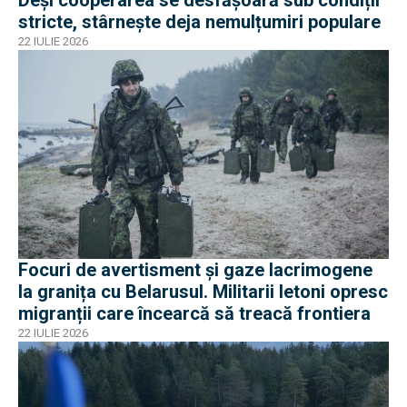
Deși cooperarea se desfășoară sub condiții
stricte, stârnește deja nemulțumiri populare
22 IULIE 2026
Focuri de avertisment și gaze lacrimogene
la granița cu Belarusul. Militarii letoni opresc
migranții care încearcă să treacă frontiera
22 IULIE 2026