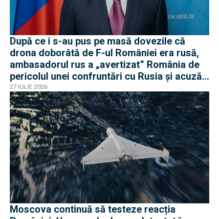
După ce i s-au pus pe masă dovezile că
drona doborâtă de F-ul României era rusă,
ambasadorul rus a „avertizat” România de
pericolul unei confruntări cu Rusia și acuză
o „înscenare propagandistă”
27 IULIE 2026
Moscova continuă să testeze reacția