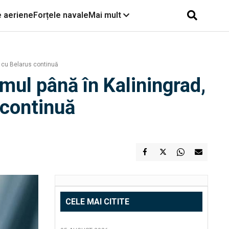
e aeriene
Forțele navale
Mai mult
ra cu Belarus continuă
umul până în Kaliningrad,
s continuă
CELE MAI CITITE