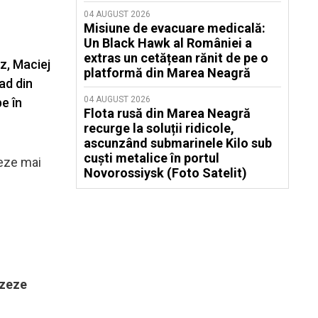
04 AUGUST 2026
Misiune de evacuare medicală:
Un Black Hawk al României a
extras un cetățean rănit de pe o
ez, Maciej
platformă din Marea Neagră
ad din
04 AUGUST 2026
e în
Flota rusă din Marea Neagră
recurge la soluții ridicole,
ascunzând submarinele Kilo sub
cuști metalice în portul
neze mai
Novorossiysk (Foto Satelit)
izeze