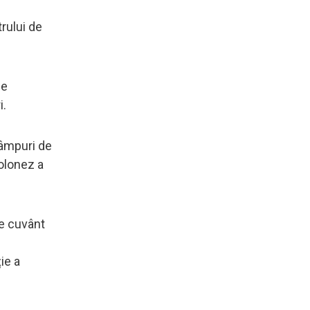
trului de
de
i.
câmpuri de
olonez a
de cuvânt
ie a