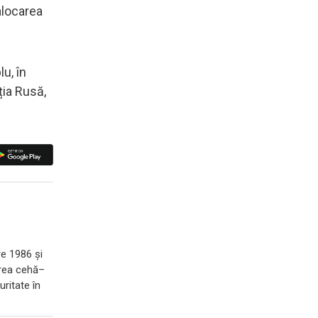
 alocarea
u, în
ția Rusă,
re 1986 și
zarea cehă–
ritate în