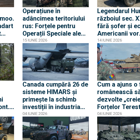
Operațiune în
Legendarul Hu
nmoo.
adâncimea teritoriului
războiul sec. X
ndart
rus: Forțele pentru
fără șofer și ec
t
Operații Speciale ale
Americanii vor
fi
Ucrainei au sabotat
prezenta și JL
15 IUNIE 2026
14 IUNIE 2026
stația de pompare
următoarea ve
Palkino cu sprijinul
blindatelor afla
mișcării de rezistență
dotarea Român
Canada cumpără 26 de
Cum a ajuns o 
sisteme HIMARS și
românească s
ni
primește la schimb
dezvolte „creie
ont.
investiții în industria
Forțelor Terest
ai
de apărare
Urmează echip
04 IUNIE 2026
04 IUNIE 2026
Abrams, după
digitalizarea P
K9 sau JLTV