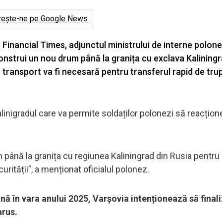
rește-ne pe Google News
e Financial Times, adjunctul ministrului de interne polon
construi un nou drum până la granița cu exclava Kaliningr
e transport va fi necesară pentru transferul rapid de trup
linigradul care va permite soldaților polonezi să reacțio
 până la granița cu regiunea Kaliningrad din Rusia pentru
urității”, a menționat oficialul polonez.
nă în vara anului 2025, Varșovia intenționează să final
arus.