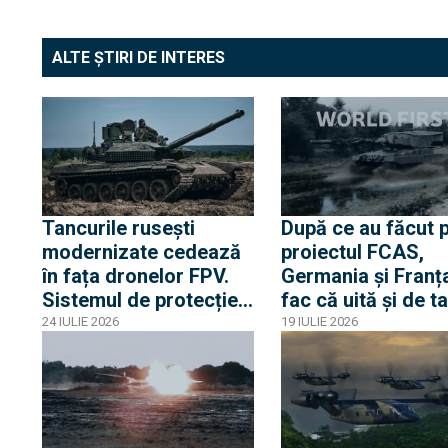
ALTE ȘTIRI DE INTERES
Tancurile rusești
După ce au făcut 
modernizate cedează
proiectul FCAS,
în fața dronelor FPV.
Germania și Franț
Sistemul de protecție
fac că uită și de t
activă Arena-M a eșuat
viitorului. MGCS 
24 IULIE 2026
19 IULIE 2026
la prima utilizare pe
pe urmele proiectu
front
avionului de gener
a șasea