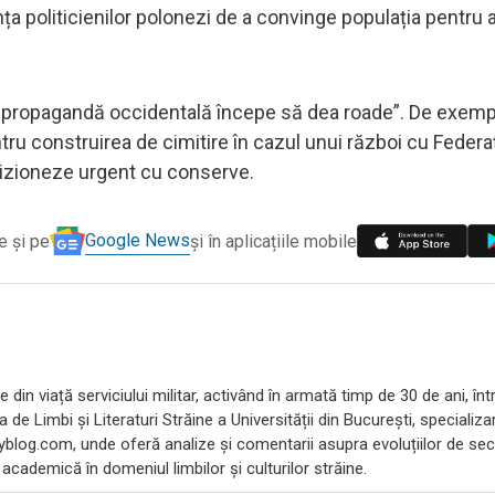
ința politicienilor polonezi de a convinge populația pentru
ă de propagandă occidentală începe să dea roade”. De exempl
ru construirea de cimitire în cazul unui război cu Federa
vizioneze urgent cu conserve.
Google News
e și pe
și în aplicațiile mobile
 din viață serviciului militar, activând în armată timp de 30 de ani, înt
ea de Limbi și Literaturi Străine a Universității din București, speciali
blog.com, unde oferă analize și comentarii asupra evoluțiilor de secu
cademică în domeniul limbilor și culturilor străine.