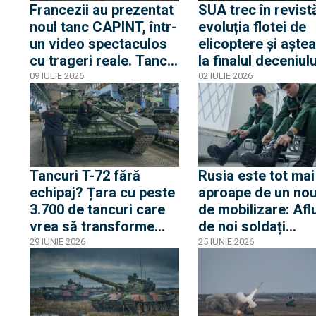
Francezii au prezentat
SUA trec în revist
noul tanc CAPINT, într-
evoluția flotei de
un video spectaculos
elicoptere și aște
cu trageri reale. Tancul
la finalul deceniulu
va înlocui Leclerc, ca o
noul MV-75 care
09 IULIE 2026
02 IULIE 2026
soluție intermediară
primește tot nume
trib: Cheyenne II, 
va înlocui legenda
Black Hawk
Tancuri T-72 fără
Rusia este tot mai
echipaj? Țara cu peste
aproape de un nou
3.700 de tancuri care
de mobilizare: Afl
vrea să transforme
de noi soldați
tancurile sovietice în
contractuali în ar
29 IUNIE 2026
25 IUNIE 2026
drone terestre
a scăzut cu o tre