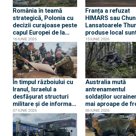
România în teamă
Franța a refuzat
strategică, Polonia cu
HIMARS sau Chu
decizii curajoase peste
Lansatoarele Thu
capul Europei de la
produse local sun
începutul războiului:
alegerea pentru a 
16 IUNIE 2026
15 IUNIE 2026
Povestea celor 100 de
„regina artileriei
tancuri T-72 „furate”
franceze”
În timpul războiului cu
Australia mută
Iranul, Israelul a
antrenamentul
desfășurat structuri
soldaților ucraine
militare și de informații
mai aproape de fr
în Azerbaidjan
Dar cine pe cine m
07 IUNIE 2026
06 IUNIE 2026
învață, de fapt?