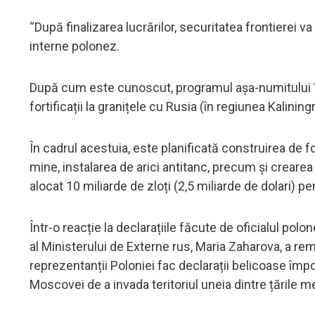
“După finalizarea lucrărilor, securitatea frontierei v
interne polonez.
După cum este cunoscut, programul așa-numitului “S
fortificații la granițele cu Rusia (în regiunea Kalini
În cadrul acestuia, este planificată construirea de f
mine, instalarea de arici antitanc, precum și crear
alocat 10 miliarde de zloți (2,5 miliarde de dolari)
Într-o reacție la declarațiile făcute de oficialul pol
al Ministerului de Externe rus, Maria Zaharova, a r
reprezentanții Poloniei fac declarații belicoase împ
Moscovei de a invada teritoriul uneia dintre țările