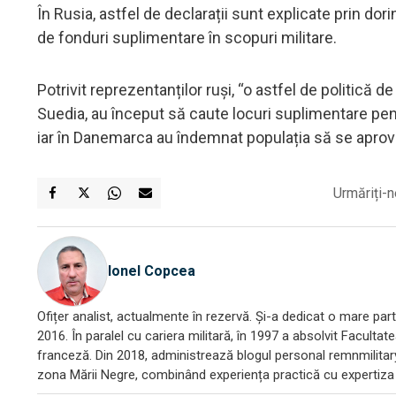
În Rusia, astfel de declarații sunt explicate prin dor
de fonduri suplimentare în scopuri militare.
Potrivit reprezentanților ruși, “o astfel de politic
Suedia, au început să caute locuri suplimentare pent
iar în Danemarca au îndemnat populația să se apro
Urmăriți-n
Ionel Copcea
Ofițer analist, actualmente în rezervă. Și-a dedicat o mare parte
2016. În paralel cu cariera militară, în 1997 a absolvit Facultat
franceză. Din 2018, administrează blogul personal remnmilitary
zona Mării Negre, combinând experiența practică cu expertiza a