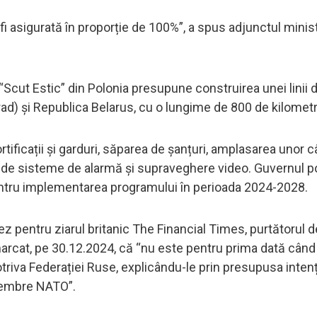
a fi asigurată în proporție de 100%”, a spus adjunctul minis
cut Estic” din Polonia presupune construirea unei linii 
ngrad) și Republica Belarus, cu o lungime de 800 de kilometr
ortificații și garduri, săparea de șanțuri, amplasarea unor 
ea de sisteme de alarmă și supraveghere video. Guvernul p
 pentru implementarea programului în perioada 2024-2028.
onez pentru ziarul britanic The Financial Times, purtătorul 
emarcat, pe 30.12.2024, că “nu este pentru prima dată când
otriva Federației Ruse, explicându-le prin presupusa intenț
 membre NATO”.