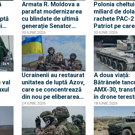
ă
Armata R. Moldova a
Polonia cheltui
parafat modernizarea
miliard de dola
aptă
cu blindate de ultimă
rachete PAC-
i
generație Senator
Patriot pe care
produse de compania
România deja l
30 IUNIE 2026
30 IUNIE 2026
 de
canadiană Roshel
Am fost mai rap
care
nivel de concep
rele
rămânem în ur
negocieri și in
Ucrainenii au restaurat
A doua viață:
 val
unitatea de luptă Azov,
Bătrânele tanc
uxul
care se concentrează
AMX-30, trans
din nou pe eliberarea
în drone terest
mată
localității Mariupol,
Francezii i-au 
24 IUNIE 2026
18 IUNIE 2026
ime
aflată sub ocupație
tancului și un 
rusească
mm