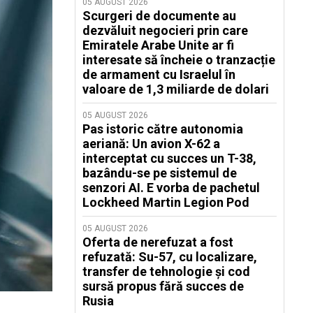
05 AUGUST 2026
Scurgeri de documente au
dezvăluit negocieri prin care
Emiratele Arabe Unite ar fi
interesate să încheie o tranzacție
de armament cu Israelul în
valoare de 1,3 miliarde de dolari
05 AUGUST 2026
Pas istoric către autonomia
aeriană: Un avion X-62 a
interceptat cu succes un T-38,
bazându-se pe sistemul de
senzori AI. E vorba de pachetul
Lockheed Martin Legion Pod
05 AUGUST 2026
Oferta de nerefuzat a fost
refuzată: Su-57, cu localizare,
transfer de tehnologie și cod
sursă propus fără succes de
Rusia