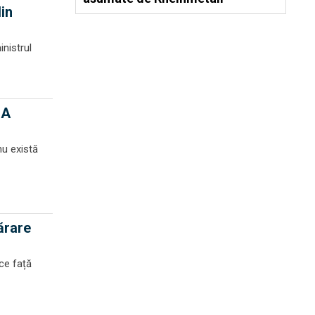
din
inistrul
UA
nu există
ărare
ce față