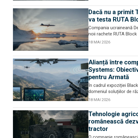
Dacă nu a primit 
va testa RUTA Blo
Compania ucraineană Dest
noii rachete RUTA Block 
18 MAI 2026
Alianță între co
Systems: Obiectiv
pentru Armată
În cadrul expoziției Bla
domeniul soluțiilor de ră
18 MAI 2026
Tehnologie agrico
românească dezvo
tractor
O companie românească 