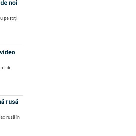
 de noi
u pe roți,
 video
rul de
nă rusă
tac rusă în