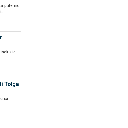
ă puternic
..
r
inclusiv
ti Tolga
 unui