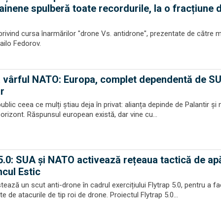
ainene spulberă toate recordurile, la o fracțiune 
 privind cursa înarmărilor "drone Vs. antidrone", prezentate de către m
hailo Fedorov.
a vârful NATO: Europa, complet dependentă de S
ar
lic ceea ce mulți știau deja în privat: alianța depinde de Palantir și 
 orizont. Răspunsul european există, dar vine cu...
 5.0: SUA și NATO activează rețeaua tactică de ap
ncul Estic
ază un scut anti-drone în cadrul exercițiului Flytrap 5.0, pentru a fa
 de atacurile de tip roi de drone. Proiectul Flytrap 5.0...