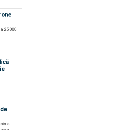
drone
 a 25.000
lică
ie
 de
sia a
care...