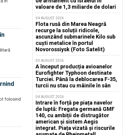
de armament cu Israelul în
ă în
valoare de 1,3 miliarde de dolari
04 AUGUST 2026
Flota rusă din Marea Neagră
recurge la soluții ridicole,
în
ascunzând submarinele Kilo sub
cuști metalice în portul
Novorossiysk (Foto Satelit)
litară
03 AUGUST 2026
A început producția avioanelor
Eurofighter Typhoon destinate
Turciei. Până la deblocarea F-35,
ârnind
turcii nu stau cu mâinile în sân
04 AUGUST 2026
ot folosind
Intrare în forță pe piața navelor
de luptă: Fregata germană GMF
140, cu ambiții de distrugător
american și sistem Aegis
integrat. Piața vizată și riscurile
asumate de Rheinmetall