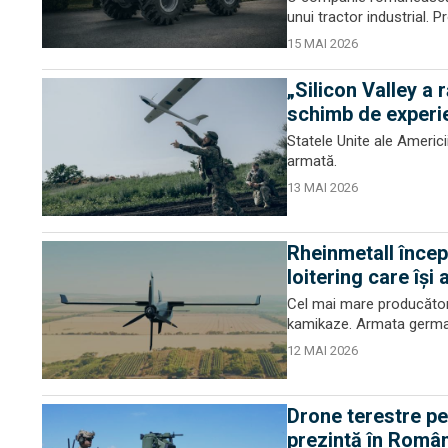
unui tractor industrial. 
15 MAI 2026
„Silicon Valley a 
schimb de experi
Statele Unite ale Americi
armată.
13 MAI 2026
Rheinmetall încep
loitering care își
Cel mai mare producător
kamikaze. Armata germană
12 MAI 2026
Drone terestre pe
prezintă în Româ