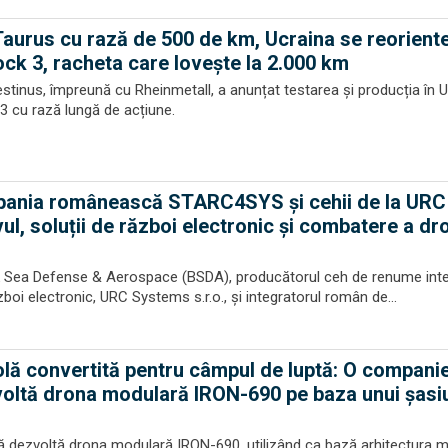
Taurus cu rază de 500 de km, Ucraina se reorient
ck 3, racheta care lovește la 2.000 km
inus, împreună cu Rheinmetall, a anunțat testarea și producția în U
3 cu rază lungă de acțiune.
mpania românească STARC4SYS și cehii de la URC
ul, soluții de război electronic și combatere a dr
ck Sea Defense & Aerospace (BSDA), producătorul ceh de renume inte
zboi electronic, URC Systems s.r.o., și integratorul român de...
lă convertită pentru câmpul de luptă: O compani
ltă drona modulară IRON-690 pe baza unui șasi
dezvoltă drona modulară IRON-690, utilizând ca bază arhitectura 