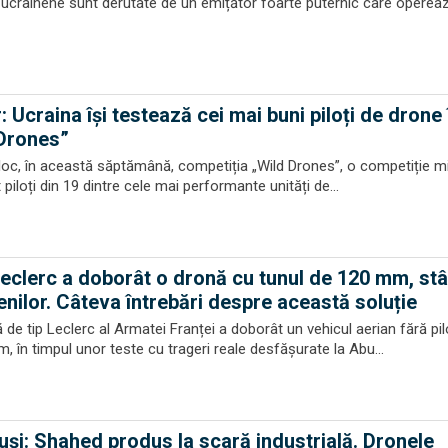
 ucrainene sunt derutate de un emițător foarte puternic care opereaz
 Ucraina își testează cei mai buni piloți de drone 
 Drones”
 loc, în această săptămână, competiția „Wild Drones”, o competiție mi
piloți din 19 dintre cele mai performante unități de...
eclerc a doborât o dronă cu tunul de 120 mm, st
nilor. Câteva întrebări despre această soluție
ă de tip Leclerc al Armatei Franței a doborât un vehicul aerian fără pil
în timpul unor teste cu trageri reale desfășurate la Abu...
ruși: Shahed produs la scară industrială. Dronele