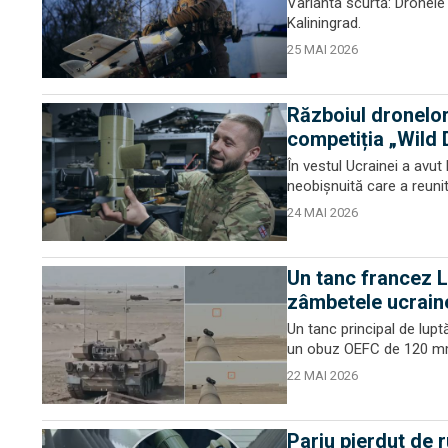
Varianta scurtă: Dronele
Kaliningrad.
25 MAI 2026
Războiul dronelor:
competiția „Wild
În vestul Ucrainei a avut
neobișnuită care a reunit 
24 MAI 2026
Un tanc francez L
zâmbetele ucraine
Un tanc principal de lupt
un obuz OEFC de 120 mm, 
22 MAI 2026
Pariu pierdut de 