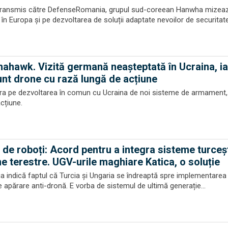
 transmis către DefenseRomania, grupul sud-coreean Hanwha mizeaz
 în Europa și pe dezvoltarea de soluții adaptate nevoilor de securitate.
mahawk. Vizită germană neașteptată în Ucraina, ia
unt drone cu rază lungă de acțiune
a pe dezvoltarea în comun cu Ucraina de noi sisteme de armament, 
cțiune.
 de roboți: Acord pentru a integra sisteme turceș
 terestre. UGV-urile maghiare Katica, o soluție
a indică faptul că Turcia și Ungaria se îndreaptă spre implementarea
apărare anti-dronă. E vorba de sistemul de ultimă generație...