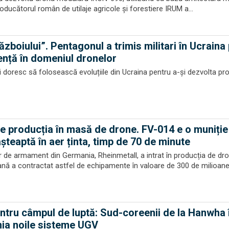
Producătorul român de utilaje agricole și forestiere IRUM a...
războiului”. Pentagonul a trimis militari în Ucraina
ență în domeniul dronelor
i doresc să folosească evoluțiile din Ucraina pentru a-și dezvolta pro
e producția în masă de drone. FV-014 e o muniție
 așteaptă în aer ținta, timp de 70 de minute
 de armament din Germania, Rheinmetall, a intrat în producția de dr
 a contractat astfel de echipamente în valoare de 300 de milioane 
ntru câmpul de luptă: Sud-coreenii de la Hanwha î
nia noile sisteme UGV