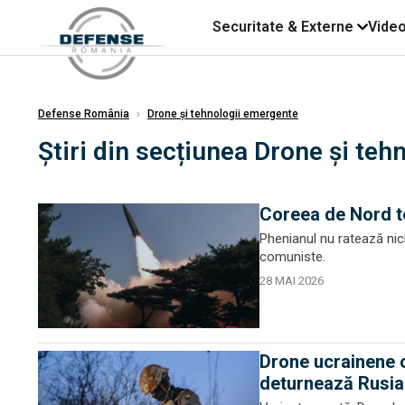
Securitate & Externe
Vide
Defense România
›
Drone și tehnologii emergente
Știri din secțiunea Drone și te
Coreea de Nord te
Phenianul nu ratează nici
comuniste.
28 MAI 2026
Drone ucrainene 
deturnează Rusia 