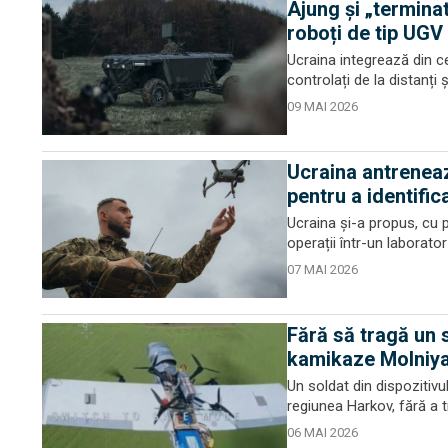
Ajung și „termina
roboți de tip UGV 
Ucraina integrează din ce
controlați de la distanți 
09 MAI 2026
Ucraina antreneaz
pentru a identific
Ucraina și-a propus, cu p
operații într-un laborator
07 MAI 2026
Fără să tragă un 
kamikaze Molniya
Un soldat din dispozitivu
regiunea Harkov, fără a 
06 MAI 2026