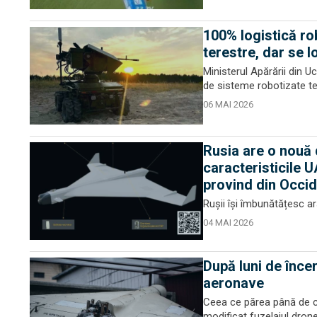
100% logistică ro
terestre, dar se 
Ministerul Apărării din 
de sisteme robotizate ter
06 MAI 2026
Rusia are o nouă 
caracteristicile 
provind din Occid
Rușii își îmbunătățesc a
04 MAI 2026
După luni de înce
aeronave
Ceea ce părea până de cu
modificat fuzelajul dron