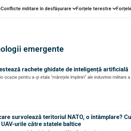
o
Conflicte militare în desfășurare
Forțele terestre
Forțel
hnologii emergente
stează rachete ghidate de inteligență artificială
o ocazie pentru a-și etala "mărețele împliniri" ale industriei militare 
care survolează teritoriul NATO, o întâmplare? C
UAV-urile către statele baltice