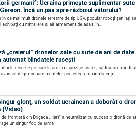
torii germani”: Ucraina primește suplimentar sute
Gereon. Încă un pas spre războiul viitorului?
 în ce mai mult dronele terestre de tip UGV, popular roboți șenilați sa
și echipați cu mitraliere și alt armament de asalt. În...
ă „creierul” dronelor sale cu sute de ani de date
a automat blindatele ruseşti
uținele resurse pe care le are la dispoziție astăzi, să transforme teat
 avansat de procesare a datelor prin integrarea inteligenței...
singur glonț, un soldat ucrainean a doborât o dro
 (Video)
l de frontieră din Brigada „Hart” a neutralizat cu succes o dronă de a
trage un singur foc de armă.