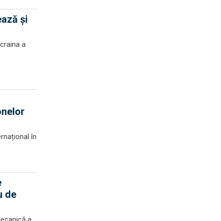
ează și
craina a
onelor
rnațional în
e
u de
mecanică a