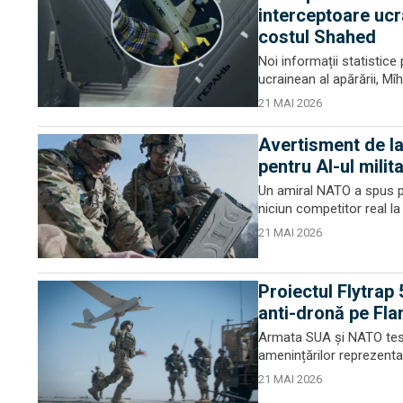
interceptoare ucr
costul Shahed
Noi informații statistice
ucrainean al apărării, Mî
21 MAI 2026
Avertisment de l
pentru AI-ul milit
Un amiral NATO a spus pub
niciun competitor real la
21 MAI 2026
Proiectul Flytrap
anti-dronă pe Fla
Armata SUA și NATO teste
amenințărilor reprezentate
21 MAI 2026