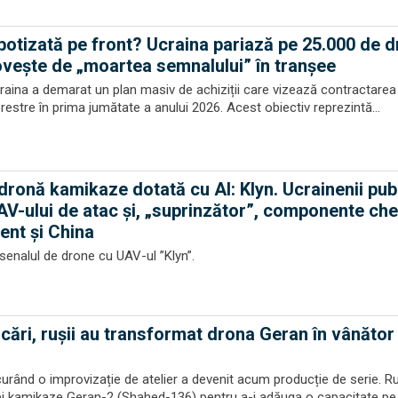
botizată pe front? Ucraina pariază pe 25.000 de 
lovește de „moartea semnalului” în tranșee
Ucraina a demarat un plan masiv de achiziții care vizează contractarea
estre în prima jumătate a anului 2026. Acest obiectiv reprezintă...
dronă kamikaze dotată cu AI: Klyn. Ucrainenii pub
UAV-ului de atac și, „suprinzător”, componente che
ent și China
rsenalul de drone cu UAV-ul ”Klyn”.
rcări, rușii au transformat drona Geran în vânător
rând o improvizație de atelier a devenit acum producție de serie. Ru
ei kamikaze Geran-2 (Shahed-136) pentru a-i adăuga o capacitate pe 