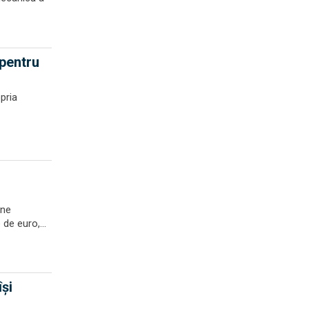
 pentru
pria
one
de euro,...
și