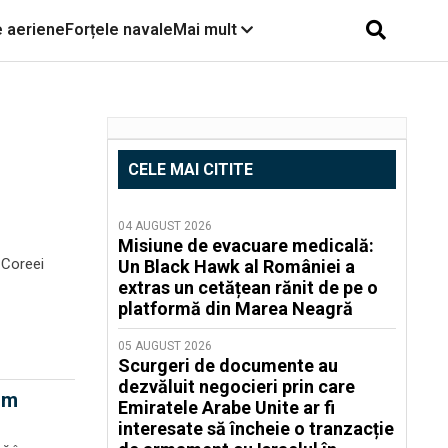
e aeriene
Forțele navale
Mai mult
CELE MAI CITITE
04 AUGUST 2026
Misiune de evacuare medicală:
a Coreei
Un Black Hawk al României a
extras un cetățean rănit de pe o
platformă din Marea Neagră
05 AUGUST 2026
Scurgeri de documente au
dezvăluit negocieri prin care
um
Emiratele Arabe Unite ar fi
interesate să încheie o tranzacție