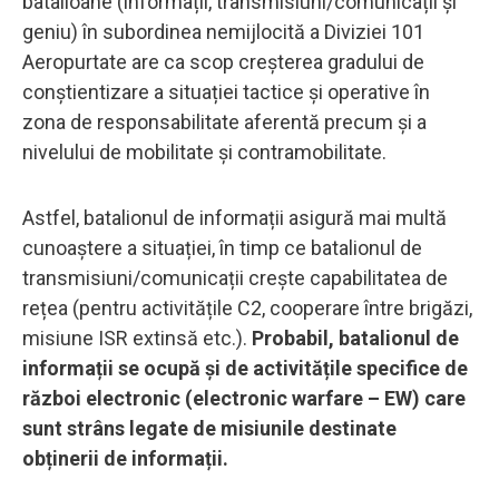
batalioane (informații, transmisiuni/comunicații și
geniu) în subordinea nemijlocită a Diviziei 101
Aeropurtate are ca scop creșterea gradului de
conștientizare a situației tactice și operative în
zona de responsabilitate aferentă precum și a
nivelului de mobilitate și contramobilitate.
Astfel, batalionul de informații asigură mai multă
cunoaștere a situației, în timp ce batalionul de
transmisiuni/comunicații crește capabilitatea de
rețea (pentru activitățile C2, cooperare între brigăzi,
misiune ISR extinsă etc.).
Probabil, batalionul de
informații se ocupă și de activitățile specifice de
război electronic (electronic warfare – EW) care
sunt strâns legate de misiunile destinate
obținerii de informații.