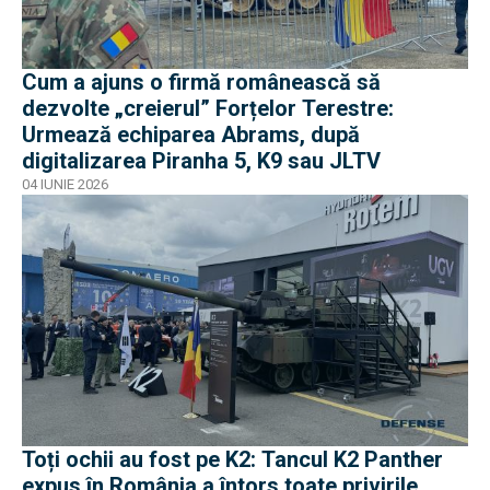
Cum a ajuns o firmă românească să
dezvolte „creierul” Forțelor Terestre:
Urmează echiparea Abrams, după
digitalizarea Piranha 5, K9 sau JLTV
04 IUNIE 2026
Toți ochii au fost pe K2: Tancul K2 Panther
expus în România a întors toate privirile.