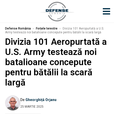
Defense România
›
Forțele terestre
›
Divizia 101 Aeropurtată a U.S.
Army testează noi batalioane concepute pentru bătălii la scară largă
Divizia 101 Aeropurtată a
U.S. Army testează noi
batalioane concepute
pentru bătălii la scară
largă
De
Gheorghiță Orjanu
25 MARTIE 2025