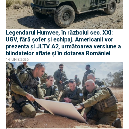
Legendarul Humvee, în războiul sec. XXI:
UGV, fără șofer și echipaj. Americanii vor
prezenta și JLTV A2, următoarea versiune a
blindatelor aflate și în dotarea României
14 IUNIE 2026