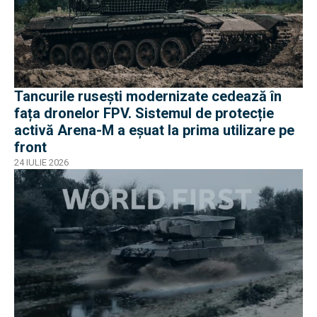
Tancurile rusești modernizate cedează în
fața dronelor FPV. Sistemul de protecție
activă Arena-M a eșuat la prima utilizare pe
front
24 IULIE 2026