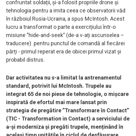
confruntat soldații, și-a folosit propriile drone și
tehnologia pentru a imita ceea ce observatorii văd
în războiul Rusia-Ucraina, a spus McIntosh. Acest
lucru a transformat o parte a exercițiului într-o
misiune ”hide-and-seek” (de-a v-ați ascunselea –
traducere) pentru punctul de comandă al fiecărei
părți - primul reperat era de obicei primul vizat și
probabil distrus.
Dar activitatea nu s-a limitat la antrenamentul
standard, potrivit lui McIntosh. Trupele au
integrat 65 de noi piese de tehnologie, o mișcare
inspirată de efortul mai mare lansat prin
strategia de pregătire ”Transformare în Contact”
(TIC - Transformation in Contact) a serviciului de
a-și moderniza și pregăti trupele, menținând în
același timp unitățile în ciclul de desfășurare.