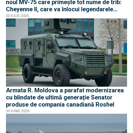
noul MV-75 care primește tot nume de trib:
Cheyenne II, care va înlocui legendarele
Black Hawk
02 IULIE 2026
Armata R. Moldova a parafat modernizarea
cu blindate de ultimă generație Senator
produse de compania canadiană Roshel
30 IUNIE 2026