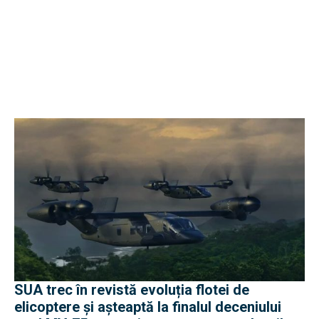
SUA trec în revistă evoluția flotei de
elicoptere și așteaptă la finalul deceniului