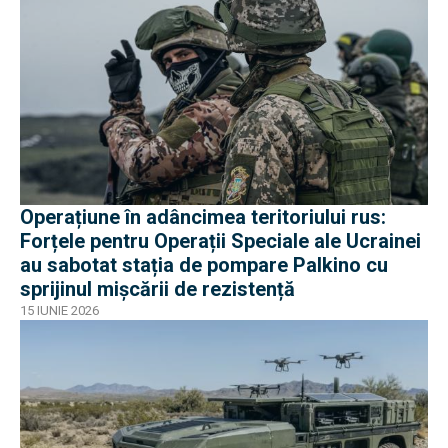
Operațiune în adâncimea teritoriului rus:
Forțele pentru Operații Speciale ale Ucrainei
au sabotat stația de pompare Palkino cu
sprijinul mișcării de rezistență
15 IUNIE 2026