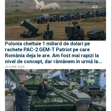
Polonia cheltuie 1 miliard de dolari pe
rachete PAC-2 GEM-T Patriot pe care
România deja le are. Am fost mai rapizi la
nivel de concept, dar rămânem în urmă la
negocieri și industrie
30 IUNIE 2026