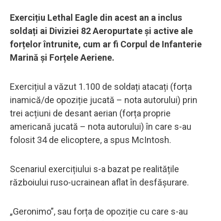
Exercițiu Lethal Eagle din acest an a inclus
soldați ai Diviziei 82 Aeropurtate și active ale
forțelor întrunite, cum ar fi Corpul de Infanterie
Marină și Forțele Aeriene.
Exercițiul a văzut 1.100 de soldați atacați (forța
inamică/de opoziție jucată – nota autorului) prin
trei acțiuni de desant aerian (forța proprie
americană jucată – nota autorului) în care s-au
folosit 34 de elicoptere, a spus McIntosh.
Scenariul exercițiului s-a bazat pe realitățile
războiului ruso-ucrainean aflat în desfășurare.
„Geronimo”, sau forța de opoziție cu care s-au