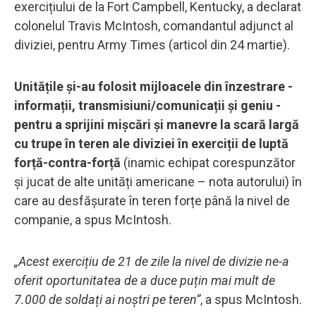
exercițiului de la Fort Campbell, Kentucky, a declarat
colonelul Travis McIntosh, comandantul adjunct al
diviziei, pentru Army Times (articol din 24 martie).
Unitățile și-au folosit mijloacele din înzestrare -
informații, transmisiuni/comunicații și geniu -
pentru a sprijini mișcări și manevre la scară largă
cu trupe în teren ale diviziei în exerciții de luptă
forță-contra-forță
(inamic echipat corespunzător
și jucat de alte unități americane – nota autorului) în
care au desfășurate în teren forțe până la nivel de
companie, a spus McIntosh.
„Acest exercițiu de 21 de zile la nivel de divizie ne-a
oferit oportunitatea de a duce puțin mai mult de
7.000 de soldați ai noștri pe teren”
, a spus McIntosh.