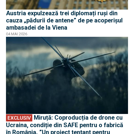
Austria expulzează trei diplomați ruși din
cauza „pădurii de antene” de pe acoperișul
ambasadei de la Viena
04 MAI 2026
EXCLUSIV
Miruță: Coproducția de drone cu
EXCLUSIV
Ucraina, condiție din SAFE pentru o fabrică
în România. ”Un proiect tentant pentru