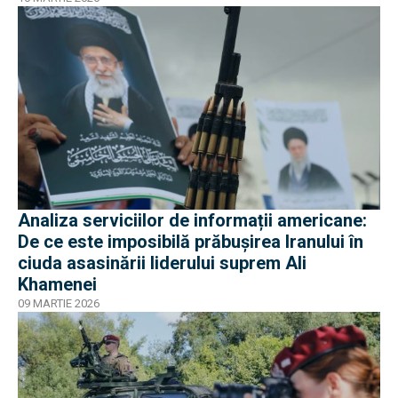
Analiza serviciilor de informații americane:
De ce este imposibilă prăbușirea Iranului în
ciuda asasinării liderului suprem Ali
Khamenei
09 MARTIE 2026
EXCLUSIV