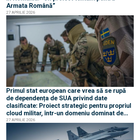
Armata Română”
27 APRILIE 2026
Primul stat european care vrea să se rupă
de dependența de SUA privind date
clasificate: Proiect strategic pentru propriul
cloud militar, într-un domeniu dominat de
americani
27 APRILIE 2026