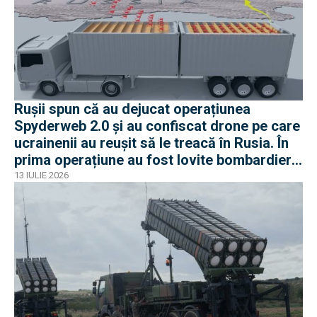
Rușii spun că au dejucat operațiunea
Spyderweb 2.0 și au confiscat drone pe care
ucrainenii au reușit să le treacă în Rusia. În
prima operațiune au fost lovite bombardiere
Tu-95 sau Tu-22M3
13 IULIE 2026