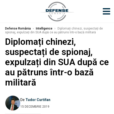
Defense România
›
Intelligence
›
Diplomați chinezi, suspectați de
spionaj, expulzați din SUA după ce au pătruns într-o bază militară
Diplomați chinezi,
suspectați de spionaj,
expulzați din SUA după ce
au pătruns într-o bază
militară
De
Tudor Curtifan
15 DECEMBRIE 2019