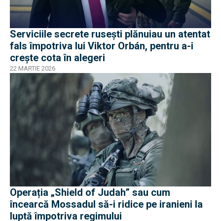
Serviciile secrete rusești plănuiau un atentat
fals împotriva lui Viktor Orbán, pentru a-i
crește cota în alegeri
22 MARTIE 2026
Operația „Shield of Judah” sau cum
încearcă Mossadul să-i ridice pe iranieni la
luptă împotriva regimului