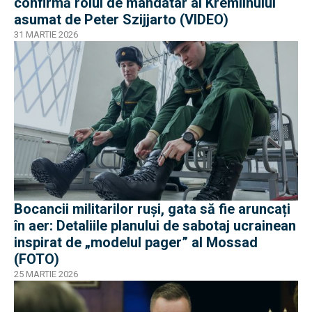
confirmă rolul de mandatar al Kremlinului
asumat de Peter Szijjarto (VIDEO)
31 MARTIE 2026
Bocancii militarilor ruși, gata să fie aruncați
în aer: Detaliile planului de sabotaj ucrainean
inspirat de „modelul pager” al Mossad
(FOTO)
25 MARTIE 2026