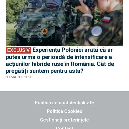
Experiența Poloniei arată că ar
EXCLUSIV
putea urma o perioadă de intensificare a
acțiunilor hibride ruse în România. Cât de
pregătiți suntem pentru asta?
03 MARTIE 2026
Politica de confidențialitate
Politica Cookies
Gestionați preferințele
Contact