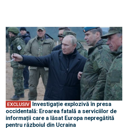
EXCLUSIV
Investigație explozivă în presa
EXCLUSIV
occidentală: Eroarea fatală a serviciilor de
informații care a lăsat Europa nepregătită
pentru războiul din Ucraina