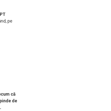
GPT
ând, pe
ecum că
epinde de
.