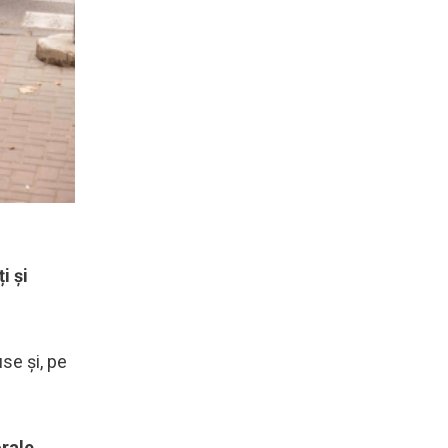
i și
se și, pe
rale,