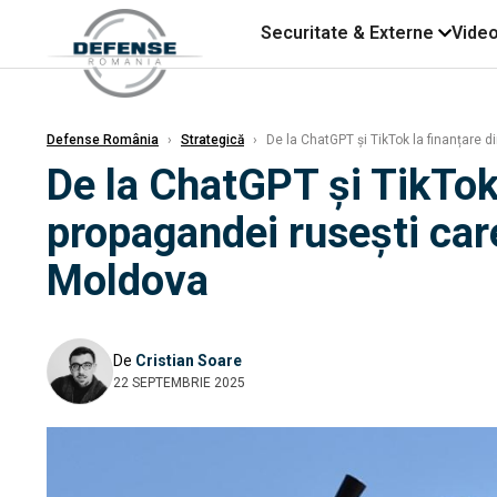
Securitate & Externe
Vide
Defense România
›
Strategică
›
De la ChatGPT și TikTok la finanțare 
De la ChatGPT și TikTok
propagandei ruseşti car
Moldova
De
Cristian Soare
22 SEPTEMBRIE 2025