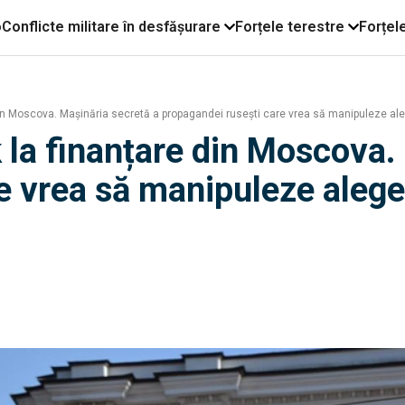
o
Conflicte militare în desfășurare
Forțele terestre
Forțel
din Moscova. Mașinăria secretă a propagandei ruseşti care vrea să manipuleze al
 la finanțare din Moscova.
e vrea să manipuleze alege