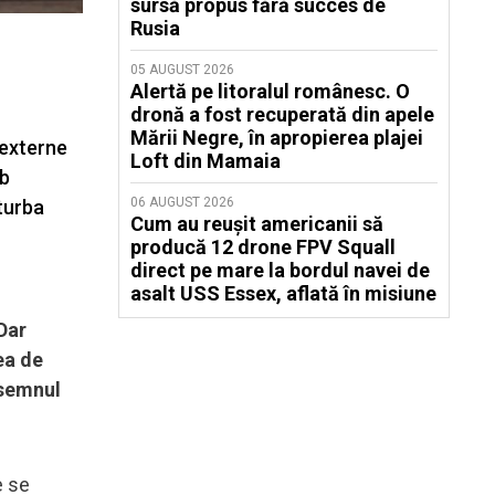
sursă propus fără succes de
Rusia
05 AUGUST 2026
Alertă pe litoralul românesc. O
dronă a fost recuperată din apele
Mării Negre, în apropierea plajei
 externe
Loft din Mamaia
ub
06 AUGUST 2026
rturba
Cum au reușit americanii să
producă 12 drone FPV Squall
direct pe mare la bordul navei de
asalt USS Essex, aflată în misiune
Dar
ea de
 semnul
e se