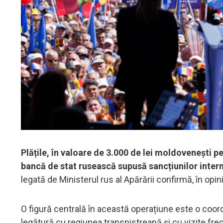
Plățile, în valoare de 3.000 de lei moldovenești 
bancă de stat rusească supusă sancțiunilor inter
legată de Ministerul rus al Apărării confirmă, în opin
O figură centrală în această operațiune este o coord
legătură cu regiunea transnistreană și cu vizite fre