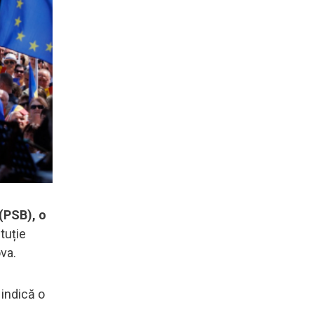
 (PSB), o
tuție
ova.
 indică o