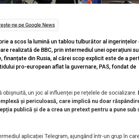
rește-ne pe Google News
ie a scos la lumină un tablou tulburător al ingerințelor
are realizată de BBC, prin intermediul unei operațiuni s
, finanțate din Rusia, al cărei scop explicit este de a pe
idului pro-european aflat la guvernare, PAS, fondat de
bișnuită, un joc al influenței pe rețelele de socializare.
omplexă și periculoasă, care implică nu doar răspândir
cepția publică și de a crea un pretext pentru a pune sub
ntermediul aplicației Telegram, ajungând într-un grup în car