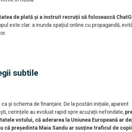
tatea de plată și a instruit recruții să folosească Chat
pul este clar: a inunda spațiul online cu propagandă, evit
or.
gii subtile
 ca și schema de finanțare. De la postări inițiale, aparent
ti, cerințele au evoluat rapid spre acuzații nefondate,
pr
ltatele votului, că aderarea la Uniunea Europeană ar d
 că președinta Maia Sandu ar susține traficul de copii