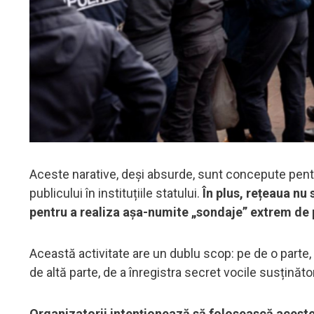
Aceste narative, deși absurde, sunt concepute pentru
publicului în instituțiile statului.
În plus, rețeaua nu
pentru a realiza așa-numite „sondaje” extrem de 
Această activitate are un dublu scop: pe de o parte, 
de altă parte, de a înregistra secret vocile susținător
Organizatorii intenționează să folosească aceste î