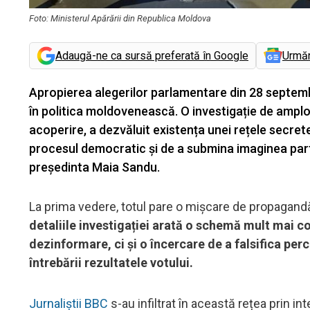
Foto: Ministerul Apărării din Republica Moldova
Adaugă-ne ca sursă preferată în Google
Urmă
Apropierea alegerilor parlamentare din 28 septembr
în politica moldovenească. O investigație de amplo
acoperire, a dezvăluit existența unei rețele secrete
procesul democratic și de a submina imaginea part
președinta Maia Sandu.
La prima vedere, totul pare o mișcare de propagandă o
detaliile investigației arată o schemă mult mai c
dezinformare, ci și o încercare de a falsifica per
întrebării rezultatele votului.
Jurnaliștii BBC
s-au infiltrat în această rețea prin i