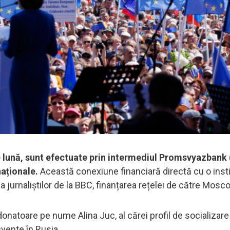
pe lună, sunt efectuate prin intermediul Promsvyazbank
naționale.
Această conexiune financiară directă cu o insti
ia jurnaliștilor de la BBC, finanțarea rețelei de către Mosc
onatoare pe nume Alina Juc, al cărei profil de socializare
cvente în Rusia.