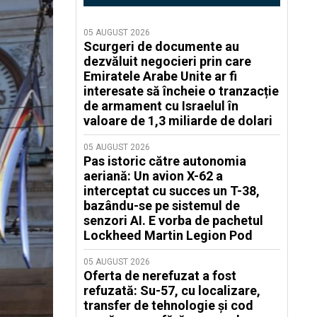
05 AUGUST 2026
Scurgeri de documente au
dezvăluit negocieri prin care
Emiratele Arabe Unite ar fi
interesate să încheie o tranzacție
de armament cu Israelul în
valoare de 1,3 miliarde de dolari
05 AUGUST 2026
Pas istoric către autonomia
aeriană: Un avion X-62 a
interceptat cu succes un T-38,
bazându-se pe sistemul de
senzori AI. E vorba de pachetul
Lockheed Martin Legion Pod
05 AUGUST 2026
Oferta de nerefuzat a fost
refuzată: Su-57, cu localizare,
transfer de tehnologie și cod