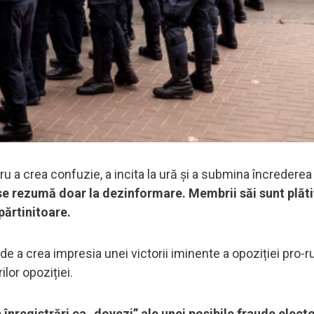
 a crea confuzie, a incita la ură și a submina încrederea
 se rezumă doar la dezinformare. Membrii săi sunt plătiț
părtinitoare.
de a crea impresia unei victorii iminente a opoziției pro-ru
ilor opoziției.
nregistrări ca „dovezi” ale unei posibile fraude electo