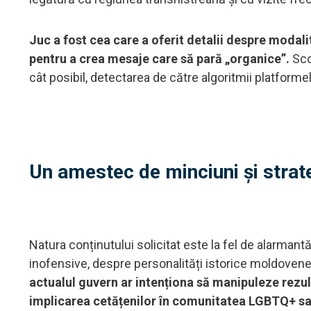
Juc a fost cea care a oferit detalii despre modali
pentru a crea mesaje care să pară „organice”.
Sco
cât posibil, detectarea de către algoritmii platformel
Un amestec de minciuni și strate
Natura conținutului solicitat este la fel de alarmantă
inofensive, despre personalități istorice moldoveneș
actualul guvern ar intenționa să manipuleze rezu
implicarea cetățenilor în comunitatea LGBTQ+ sau