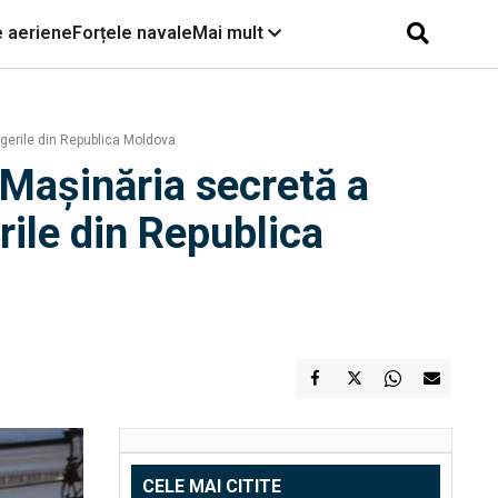
e aeriene
Forțele navale
Mai mult
egerile din Republica Moldova
 Mașinăria secretă a
rile din Republica
CELE MAI CITITE