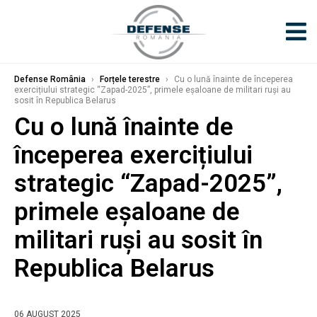
Defense România
›
Forțele terestre
›
Cu o lună înainte de începerea
exercițiului strategic “Zapad-2025”, primele eșaloane de militari ruși au
sosit în Republica Belarus
Cu o lună înainte de
începerea exercițiului
strategic “Zapad-2025”,
primele eșaloane de
militari ruși au sosit în
Republica Belarus
06 AUGUST 2025