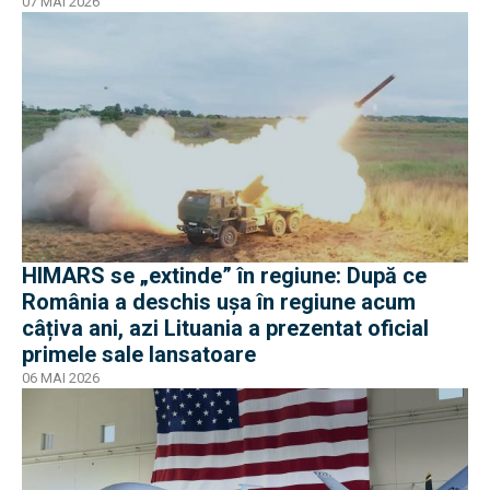
euro
07 MAI 2026
HIMARS se „extinde” în regiune: După ce
România a deschis ușa în regiune acum
câțiva ani, azi Lituania a prezentat oficial
primele sale lansatoare
06 MAI 2026