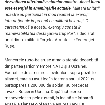
dezvoltarea ulterioară a statelor noastre. Acest lucru
este esențial în amenințările actuale.
Militarii unității
noastre au participat în mod repetat la exerciții
internaționale împreună cu militarii belaruși. O
caracteristică a acestui exercițiu constă în
manevrabilitatea desfășurării trupelor”
, a declarat
unul dintre militarii Forțelor Armate ale Federației
Ruse.
Manevrele ruso-belaruse atrag o atenție deosebită
din partea țărilor membre NATO și a Ucrainei.
Exercițiile de simulare a loviturilor asupra pozițiilor
alianței, care au avut loc în toamna anului 2021 cu
participarea a 200.000 de soldați, au precedat
invazia Rusiei în Ucraina. După încheierea
manevrelor, trupele rusești, în loc să se întoarcă
acasă, au lansat o ofensivă asupra Kievului.