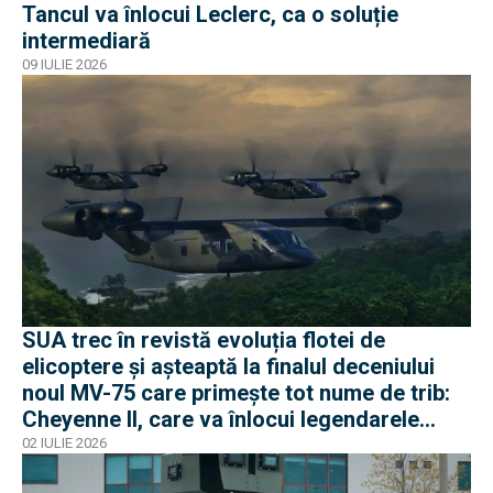
Tancul va înlocui Leclerc, ca o soluție
intermediară
09 IULIE 2026
SUA trec în revistă evoluția flotei de
elicoptere și așteaptă la finalul deceniului
noul MV-75 care primește tot nume de trib:
Cheyenne II, care va înlocui legendarele
Black Hawk
02 IULIE 2026