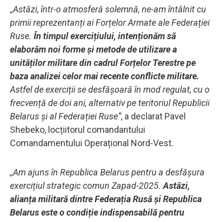
,,Astăzi, într-o atmosferă solemnă, ne-am întâlnit cu
primii reprezentanți ai Forțelor Armate ale Federației
Ruse.
În timpul exercițiului, intenționăm să
elaborăm noi forme și metode de utilizare a
unităților militare din cadrul Forțelor Terestre pe
baza analizei celor mai recente conflicte militare.
Astfel de exerciții se desfășoară în mod regulat, cu o
frecvență de doi ani, alternativ pe teritoriul Republicii
Belarus și al Federației Ruse”
, a declarat Pavel
Shebeko, locțiitorul comandantului
Comandamentului Operațional Nord-Vest.
,,Am ajuns în Republica Belarus pentru a desfășura
exercițiul strategic comun Zapad-2025.
Astăzi,
alianța militară dintre Federația Rusă și Republica
Belarus este o condiție indispensabilă pentru