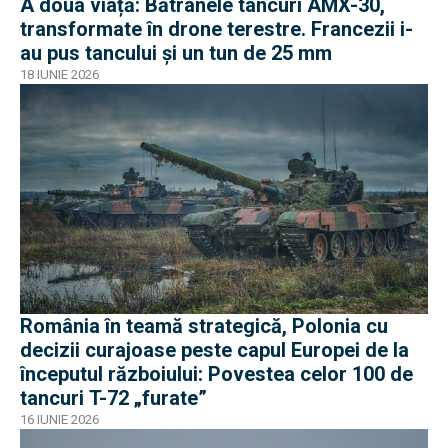
A doua viață: Bătrânele tancuri AMX-30,
transformate în drone terestre. Francezii i-
au pus tancului și un tun de 25 mm
18 IUNIE 2026
România în teamă strategică, Polonia cu
decizii curajoase peste capul Europei de la
începutul războiului: Povestea celor 100 de
tancuri T-72 „furate”
16 IUNIE 2026