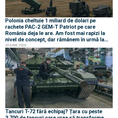
Polonia cheltuie 1 miliard de dolari pe
rachete PAC-2 GEM-T Patriot pe care
România deja le are. Am fost mai rapizi la
nivel de concept, dar rămânem în urmă la
negocieri și industrie
30 IUNIE 2026
Tancuri T-72 fără echipaj? Țara cu peste
3.700 de tancuri care vrea să transforme