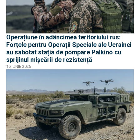
Operațiune în adâncimea teritoriului rus:
Forțele pentru Operații Speciale ale Ucrainei
au sabotat stația de pompare Palkino cu
sprijinul mișcării de rezistență
15 IUNIE 2026