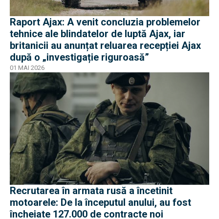
Raport Ajax: A venit concluzia problemelor
tehnice ale blindatelor de luptă Ajax, iar
britanicii au anunțat reluarea recepției Ajax
după o „investigație riguroasă”
01 MAI 2026
Recrutarea în armata rusă a încetinit
motoarele: De la începutul anului, au fost
încheiate 127.000 de contracte noi