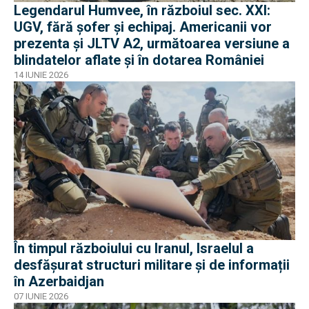
Legendarul Humvee, în războiul sec. XXI:
UGV, fără șofer și echipaj. Americanii vor
prezenta și JLTV A2, următoarea versiune a
blindatelor aflate și în dotarea României
14 IUNIE 2026
În timpul războiului cu Iranul, Israelul a
desfășurat structuri militare și de informații
în Azerbaidjan
07 IUNIE 2026