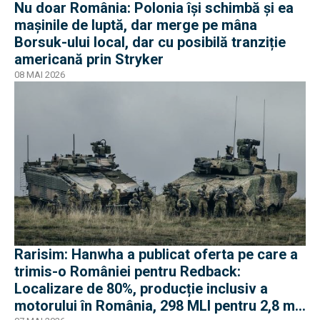
Nu doar România: Polonia își schimbă și ea
mașinile de luptă, dar merge pe mâna
Borsuk-ului local, dar cu posibilă tranziție
americană prin Stryker
08 MAI 2026
Rarisim: Hanwha a publicat oferta pe care a
trimis-o României pentru Redback:
Localizare de 80%, producție inclusiv a
motorului în România, 298 MLI pentru 2,8 mil.