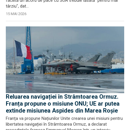
facilita un acord de pace cu SUA trebuie lăsată "pentru mai
târziu", dat...
15 MAI 2026
Reluarea navigației în Strâmtoarea Ormuz.
Franța propune o misiune ONU; UE ar putea
extinde misiunea Aspides din Marea Roşie
Franța va propune Națiunilor Unite crearea unei misiuni pentru
libertatea navigației în Strâmtoarea Ormuz, a declarat
președintele francez Emmanuel Macron într-un interviu