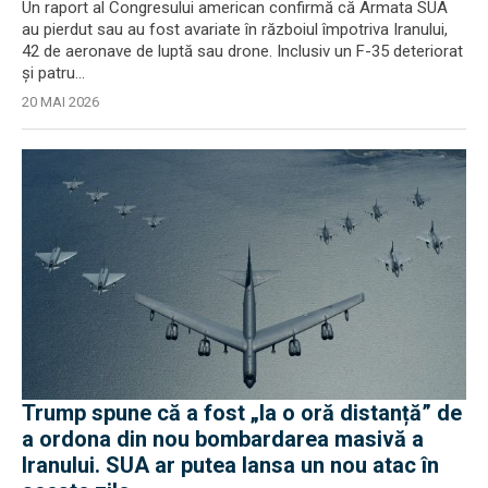
Congres)
Un raport al Congresului american confirmă că Armata SUA
au pierdut sau au fost avariate în războiul împotriva Iranului,
42 de aeronave de luptă sau drone. Inclusiv un F-35 deteriorat
și patru...
20 MAI 2026
Trump spune că a fost „la o oră distanță” de
a ordona din nou bombardarea masivă a
Iranului. SUA ar putea lansa un nou atac în