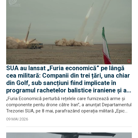
SUA au lansat „Furia economică” pe lângă
cea militară: Companii din trei țări, una chiar
din Golf, sub sancțiuni fiind implicate în
programul rachetelor balistice iraniene și al
UAV-urilor
„Furia Economică perturbă rețelele care furnizează arme și
componente pentu drone către Iran”, a anunțat Departamentul
Trezoriei SUA, pe 8 mai, parafrazând operația militară „Epic...
09 MAI 2026