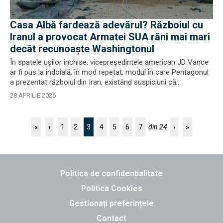
Casa Albă fardează adevărul? Războiul cu
Iranul a provocat Armatei SUA răni mai mari
decât recunoaște Washingtonul
În spatele ușilor închise, vicepreședintele american JD Vance
ar fi pus la îndoială, în mod repetat, modul în care Pentagonul
a prezentat războiul din Iran, existând suspiciuni că...
28 APRILIE 2026
3
«
‹
1
2
4
5
6
7
din 24
›
»
Politica de confidențialitate
Politica Cookies
Gestionați preferințele
Contact