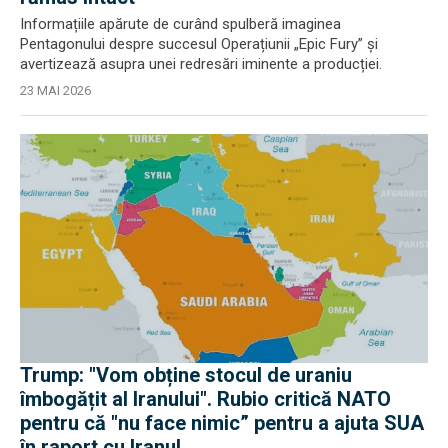
Informațiile apărute de curând spulberă imaginea
Pentagonului despre succesul Operațiunii „Epic Fury” și
avertizează asupra unei redresări iminente a producției.
23 MAI 2026
Trump: "Vom obține stocul de uraniu
îmbogățit al Iranului". Rubio critică NATO
pentru că "nu face nimic” pentru a ajuta SUA
în raport cu Iranul