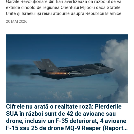
Gărzile Revoluționare din Iran avertizează că războiul se va
extinde dincolo de regiunea Orientului Mijlociu dacă Statele
Unite și Israelul își reiau atacurile asupra Republicii Islamice.
20 MAI 2026
Cifrele nu arată o realitate roză: Pierderile
SUA în război sunt de 42 de avioane sau
drone, inclusiv un F-35 deteriorat, 4 avioane
F-15 sau 25 de drone MQ-9 Reaper (Raport