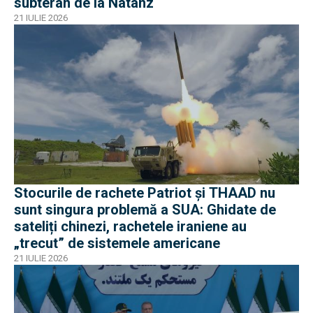
subteran de la Natanz
21 IULIE 2026
Stocurile de rachete Patriot și THAAD nu
sunt singura problemă a SUA: Ghidate de
sateliți chinezi, rachetele iraniene au
„trecut” de sistemele americane
21 IULIE 2026