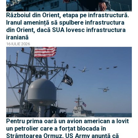
Războiul din Orient, etapa pe infrastructură.
Iranul amenință să spulbere infrastructura
din Orient, dacă SUA lovesc infrastructura
iraniană
16 IULIE 2026
Pentru prima oară un avion american a lovit
un petrolier care a forțat blocada în
Strâmtoarea Ormuz. US Army anunță că