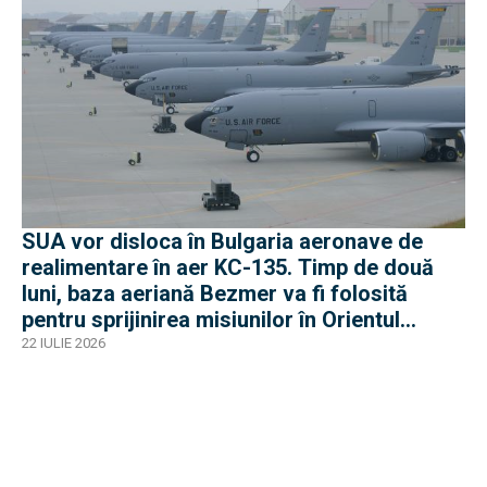
SUA vor disloca în Bulgaria aeronave de
realimentare în aer KC-135. Timp de două
luni, baza aeriană Bezmer va fi folosită
pentru sprijinirea misiunilor în Orientul
Mijlociu
22 IULIE 2026