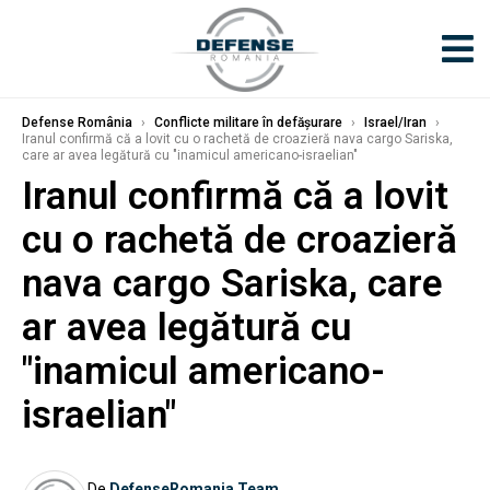
Defense România
›
Conflicte militare în defășurare
›
Israel/Iran
›
Iranul confirmă că a lovit cu o rachetă de croazieră nava cargo Sariska,
care ar avea legătură cu "inamicul americano-israelian"
Iranul confirmă că a lovit
cu o rachetă de croazieră
nava cargo Sariska, care
ar avea legătură cu
"inamicul americano-
israelian"
De
DefenseRomania Team