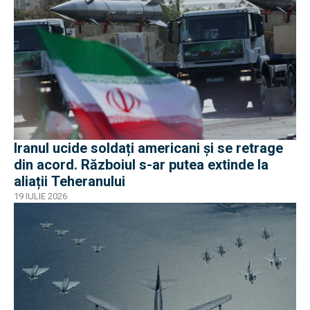
Iranul ucide soldați americani și se retrage
din acord. Războiul s-ar putea extinde la
aliații Teheranului
19 IULIE 2026