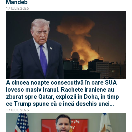
Mandeb
17 IULIE 2026
A cincea noapte consecutivă în care SUA
lovesc masiv Iranul. Rachete iraniene au
zburat spre Qatar, explozii în Doha, în timp
ce Trump spune că e încă deschis unei
soluții diplomatice
17 IULIE 2026