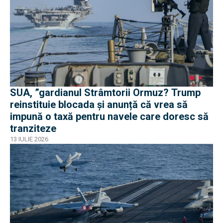
SUA, ”gardianul Strâmtorii Ormuz? Trump
reinstituie blocada și anunță că vrea să
impună o taxă pentru navele care doresc să
tranziteze
13 IULIE 2026