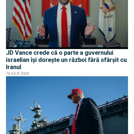
JD Vance crede că o parte a guvernului
israelian își dorește un război fără sfârșit cu
Iranul
16 IULIE 2026