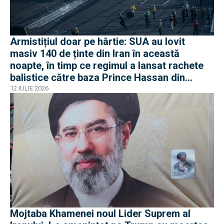
Armistițiul doar pe hârtie: SUA au lovit
masiv 140 de ținte din Iran în această
noapte, în timp ce regimul a lansat rachete
balistice către baza Prince Hassan din
Iordania
12 IULIE 2026
Mojtaba Khamenei noul Lider Suprem al