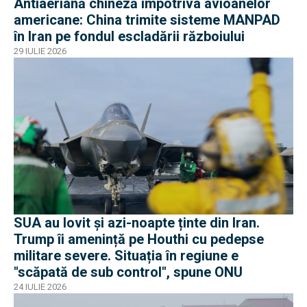
Antiaeriană chineză împotriva avioanelor
americane: China trimite sisteme MANPAD
în Iran pe fondul escladării războiului
29 IULIE 2026
SUA au lovit și azi-noapte ținte din Iran.
Trump îi amenință pe Houthi cu pedepse
militare severe. Situația în regiune e
"scăpată de sub control", spune ONU
24 IULIE 2026