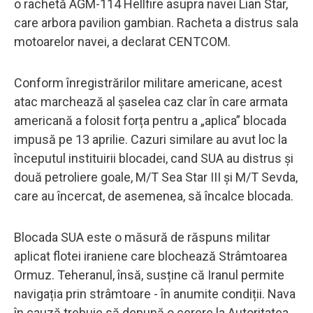
o rachetă AGM-114 Hellfire asupra navei Lian Star,
care arbora pavilion gambian. Racheta a distrus sala
motoarelor navei, a declarat CENTCOM.
Conform înregistrărilor militare americane, acest
atac marchează al șaselea caz clar în care armata
americană a folosit forța pentru a „aplica” blocada
impusă pe 13 aprilie. Cazuri similare au avut loc la
începutul instituirii blocadei, cand SUA au distrus și
două petroliere goale, M/T Sea Star III și M/T Sevda,
care au încercat, de asemenea, să încalce blocada.
Blocada SUA este o măsură de răspuns militar
aplicat flotei iraniene care blochează Strâmtoarea
Ormuz. Teheranul, însă, susține că Iranul permite
navigația prin strâmtoare - în anumite condiții. Nava
în cauză trebuie să depună o cerere la Autoritatea