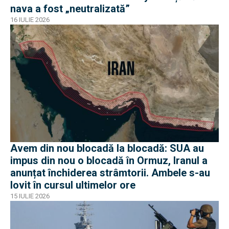
nava a fost „neutralizată”
16 IULIE 2026
Avem din nou blocadă la blocadă: SUA au
impus din nou o blocadă în Ormuz, Iranul a
anunțat închiderea strâmtorii. Ambele s-au
lovit în cursul ultimelor ore
15 IULIE 2026