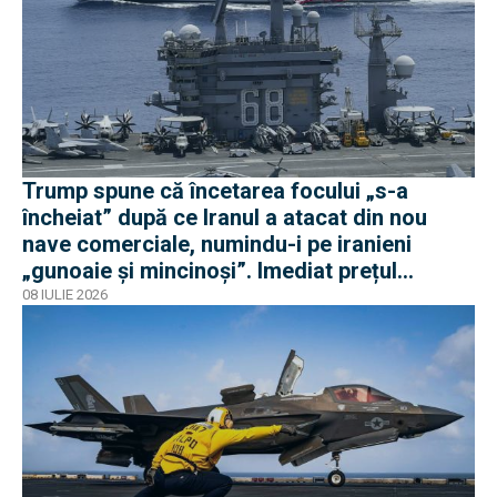
Trump spune că încetarea focului „s-a
încheiat” după ce Iranul a atacat din nou
nave comerciale, numindu-i pe iranieni
„gunoaie și mincinoși”. Imediat prețul
petrolului a crescut cu 5%
08 IULIE 2026