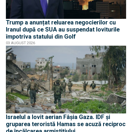
Trump a anunțat reluarea negocierilor cu
Iranul după ce SUA au suspendat loviturile
împotriva statului din Golf
03 AUGUST 2026
Israelul a lovit aerian Fâșia Gaza. IDF și
gruparea teroristă Hamas se acuză reciproc
de încălcarea armistițiului