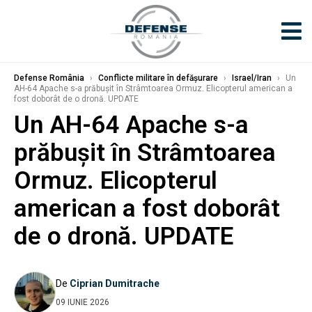
Defense România
›
Conflicte militare în defășurare
›
Israel/Iran
›
Un
AH-64 Apache s-a prăbușit în Strâmtoarea Ormuz. Elicopterul american a
fost doborât de o dronă. UPDATE
Un AH-64 Apache s-a
prăbușit în Strâmtoarea
Ormuz. Elicopterul
american a fost doborât
de o dronă. UPDATE
De
Ciprian Dumitrache
09 IUNIE 2026