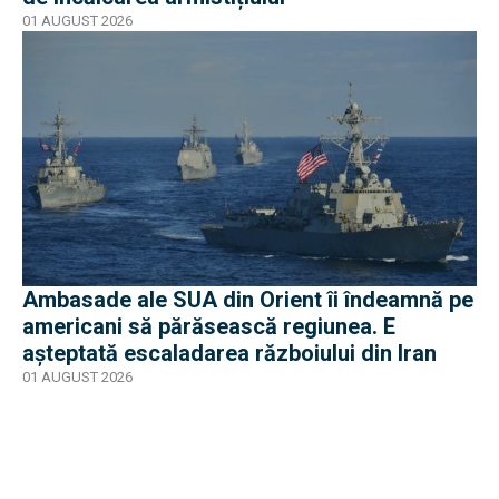
01 AUGUST 2026
Ambasade ale SUA din Orient îi îndeamnă pe
americani să părăsească regiunea. E
așteptată escaladarea războiului din Iran
01 AUGUST 2026