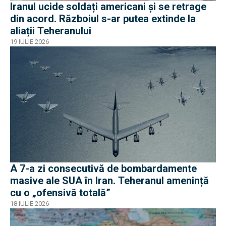
Iranul ucide soldați americani și se retrage
din acord. Războiul s-ar putea extinde la
aliații Teheranului
19 IULIE 2026
A 7-a zi consecutivă de bombardamente
masive ale SUA în Iran. Teheranul amenință
cu o „ofensivă totală”
18 IULIE 2026