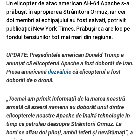
Un elicopter de atac american AH-64 Apache s-a
prăbușit în apropierea Strâmtorii Ormuz, iar cei
doi membri ai echipajului au fost salvați, potrivit
publicației New York Times. Prăbușirea are loc pe
fondul tensiunilor tot mai mari din regiune.
UPDATE: Președintele american Donald Trump a
anunțat că elicopterul Apache a fost doborât de Iran.
Presa americană
dezvăluie
că elicopterul a fost
doborât de o dronă.
„Tocmai am primit informații de la marea noastră
armată că aseară iranienii au doborât unul dintre
elicopterele noastre Apache de înaltă tehnologie în
timp ce patrulau deasupra Strâmtorii Ormuz. La
bord se aflau doi piloți, ambii teferi și nevătămați”, a