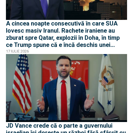
A cincea noapte consecutivă în care SUA
lovesc masiv Iranul. Rachete iraniene au
zburat spre Qatar, explozii în Doha, în timp
ce Trump spune că e încă deschis unei
soluții diplomatice
17 IULIE 2026
JD Vance crede că o parte a guvernului
israelian își dorește un război fără sfârșit cu