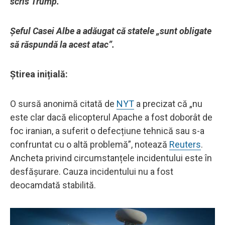
scris Trump.
Șeful Casei Albe a adăugat că statele „sunt obligate
să răspundă la acest atac”.
Știrea inițială:
O sursă anonimă citată de
NYT
a precizat că „nu
este clar dacă elicopterul Apache a fost doborât de
foc iranian, a suferit o defecțiune tehnică sau s-a
confruntat cu o altă problemă”, notează
Reuters
.
Ancheta privind circumstanțele incidentului este în
desfășurare. Cauza incidentului nu a fost
deocamdată stabilită.