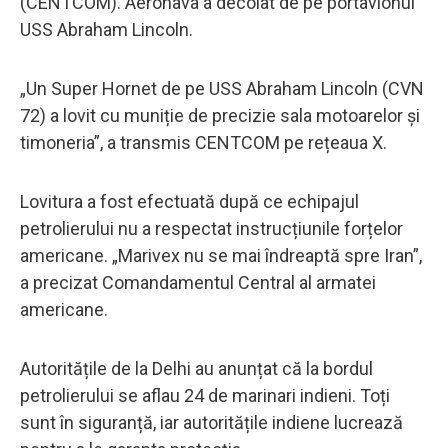
(CENTCOM). Aeronava a decolat de pe portavionul
USS Abraham Lincoln.
„Un Super Hornet de pe USS Abraham Lincoln (CVN
72) a lovit cu muniție de precizie sala motoarelor și
timoneria”, a transmis CENTCOM pe rețeaua X.
Lovitura a fost efectuată după ce echipajul
petrolierului nu a respectat instrucțiunile forțelor
americane. „Marivex nu se mai îndreaptă spre Iran”,
a precizat Comandamentul Central al armatei
americane.
Autoritățile de la Delhi au anunțat că la bordul
petrolierului se aflau 24 de marinari indieni. Toți
sunt în siguranță, iar autoritățile indiene lucrează