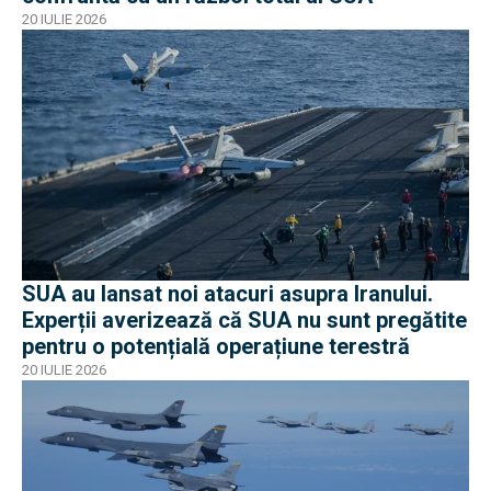
20 IULIE 2026
SUA au lansat noi atacuri asupra Iranului.
Experții averizează că SUA nu sunt pregătite
pentru o potențială operațiune terestră
20 IULIE 2026