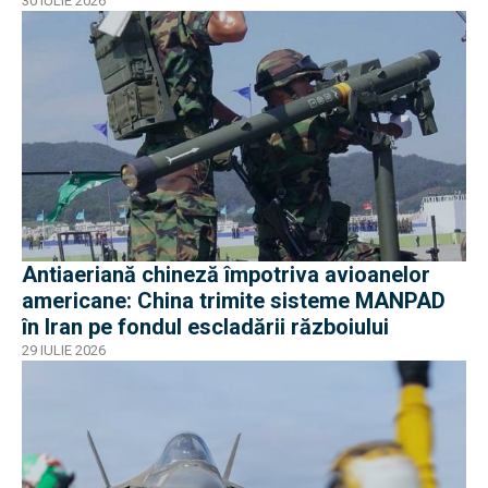
30 IULIE 2026
Antiaeriană chineză împotriva avioanelor
americane: China trimite sisteme MANPAD
în Iran pe fondul escladării războiului
29 IULIE 2026