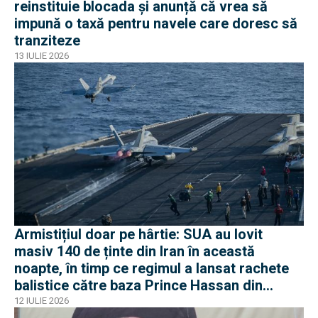
reinstituie blocada și anunță că vrea să
impună o taxă pentru navele care doresc să
tranziteze
13 IULIE 2026
Armistițiul doar pe hârtie: SUA au lovit
masiv 140 de ținte din Iran în această
noapte, în timp ce regimul a lansat rachete
balistice către baza Prince Hassan din
Iordania
12 IULIE 2026