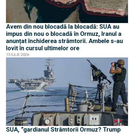
Avem din nou blocadă la blocadă: SUA au
impus din nou o blocadă în Ormuz, Iranul a
anunțat închiderea strâmtorii. Ambele s-au
lovit în cursul ultimelor ore
15 IULIE 2026
SUA, ”gardianul Strâmtorii Ormuz? Trump