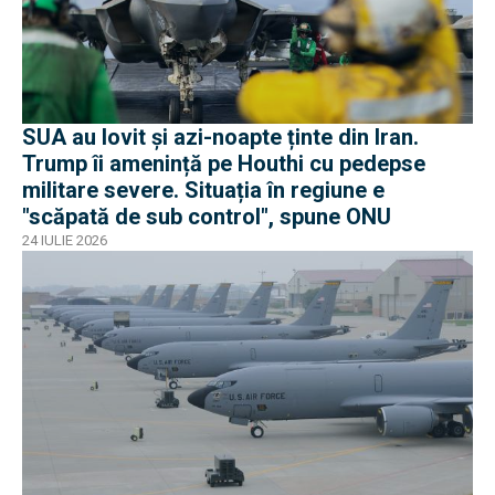
SUA au lovit și azi-noapte ținte din Iran.
Trump îi amenință pe Houthi cu pedepse
militare severe. Situația în regiune e
"scăpată de sub control", spune ONU
24 IULIE 2026