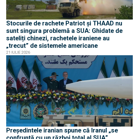
Stocurile de rachete Patriot și THAAD nu
sunt singura problemă a SUA: Ghidate de
sateliți chinezi, rachetele iraniene au
„trecut” de sistemele americane
21 IULIE 2026
Președintele iranian spune că Iranul „se
confruntă cu un război total al SUA”