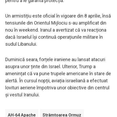
pentru a le garanta protecția.
Un armistițiu este oficial în vigoare din 8 aprilie, însă
tensiunile din Orientul Mijlociu s-au amplificat din
nou în weekend. Iranul a avertizat că va reacționa
dacă Israelul își continuă operațiunile militare în
sudul Libanului.
Duminică seara, forțele iraniene au lansat atacuri
asupra unor ținte din Israel. Ulterior, Trump a
amenințat că va pune trupele americane în stare de
alertă. În cursul nopții, aviația israeliană a efectuat
lovituri aeriene împotriva unor obiective din centrul
și vestul Iranului.
AH-64 Apache
Strâmtoarea Ormuz