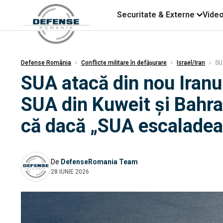
Securitate & Externe
Vide
Defense România
›
Conflicte militare în defășurare
›
Israel/Iran
›
SUA
SUA atacă din nou Iranul
SUA din Kuweit și Bahra
că dacă „SUA escaladeaz
De
DefenseRomania Team
28 IUNIE 2026