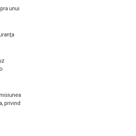
pra unui
uranţa
uz
 o
ermisiunea
, privind