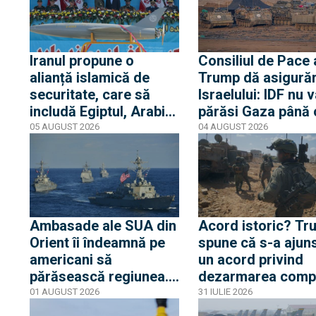
Iranul propune o
Consiliul de Pace a
alianță islamică de
Trump dă asigurăr
securitate, care să
Israelului: IDF nu 
includă Egiptul, Arabia
părăsi Gaza până
Saudită și Turcia
gruparea terorist
05 AUGUST 2026
04 AUGUST 2026
Hamas nu e compl
dezarmată
Ambasade ale SUA din
Acord istoric? Tr
Orient îi îndeamnă pe
spune că s-a ajuns
americani să
un acord privind
părăsească regiunea.
dezarmarea comp
E așteptată
a Hamas. Israelul 
01 AUGUST 2026
31 IULIE 2026
escaladarea războiului
„foarte sceptic”