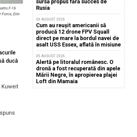
sursă propus fără succes de
Rusia
patru F-16
 Force, Erin
06 AUGUST 2026
Cum au reușit americanii să
producă 12 drone FPV Squall
direct pe mare la bordul navei de
asalt USS Essex, aflată în misiune
acurile
05 AUGUST 2026
 să ducă
Alertă pe litoralul românesc. O
dronă a fost recuperată din apele
Mării Negre, în apropierea plajei
Loft din Mamaia
n Kuweit
răspuns