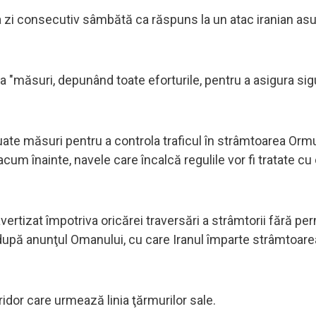
 zi consecutiv sâmbătă ca răspuns la un atac iranian asu
 "măsuri, depunând toate eforturile, pentru a asigura sig
 luate măsuri pentru a controla traficul în strâmtoarea Orm
m înainte, navele care încalcă regulile vor fi tratate cu
avertizat împotriva oricărei traversări a strâmtorii fără p
după anunţul Omanului, cu care Iranul împarte strâmtoarea
ridor care urmează linia ţărmurilor sale.