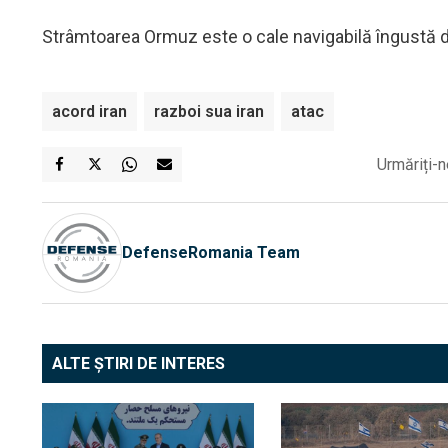
Strâmtoarea Ormuz este o cale navigabilă îngustă d
acord iran
razboi sua iran
atac
Urmăriți-n
DefenseRomania Team
ALTE ȘTIRI DE INTERES