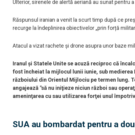
Ulterior, sirenele de alertă aeriană au sunat pentru
Răspunsul iranian a venit la scurt timp după ce pr
recurge la îndeplinirea obiectivelor „prin forță milit
Atacul a vizat rachete și drone asupra unor baze mil
Iranul şi Statele Unite se acuză reciproc că înca
fost încheiat la mijlocul lunii iunie, sub medierea
războiului din Orientul Mijlociu pe termen lung. Te
angajează "să nu iniţieze niciun război sau operaţi
ameninţarea cu sau utilizarea forţei unul împotriva
SUA au bombardat pentru a doua 