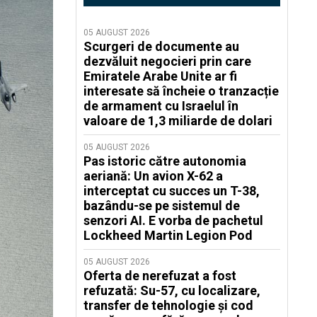
05 AUGUST 2026
Scurgeri de documente au
dezvăluit negocieri prin care
Emiratele Arabe Unite ar fi
interesate să încheie o tranzacție
de armament cu Israelul în
valoare de 1,3 miliarde de dolari
05 AUGUST 2026
Pas istoric către autonomia
aeriană: Un avion X-62 a
interceptat cu succes un T-38,
bazându-se pe sistemul de
senzori AI. E vorba de pachetul
Lockheed Martin Legion Pod
05 AUGUST 2026
Oferta de nerefuzat a fost
refuzată: Su-57, cu localizare,
transfer de tehnologie și cod