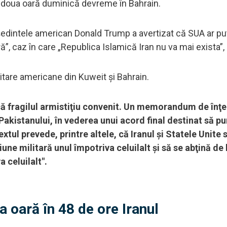
 a doua oară duminică devreme în Bahrain.
eședintele american Donald Trump a avertizat că SUA ar p
ară”, caz în care „Republica Islamică Iran nu va mai exista”,
itare americane din Kuweit și Bahrain.
lcă fragilul armistiţiu convenit. Un memorandum de înţ
 Pakistanului, în vederea unui acord final destinat să p
xtul prevede, printre altele, că Iranul şi Statele Unite 
une militară unul împotriva celuilalt şi să se abţină de 
 celuilalt".
oară în 48 de ore Iranul