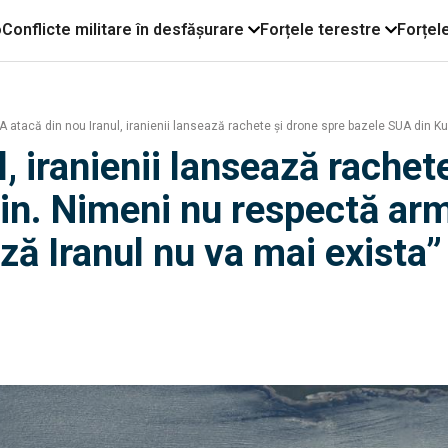
o
Conflicte militare în desfășurare
Forțele terestre
Forțel
 atacă din nou Iranul, iranienii lansează rachete și drone spre bazele SUA din K
, iranienii lansează rachet
in. Nimeni nu respectă arm
ă Iranul nu va mai exista”