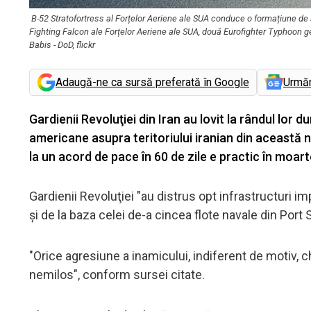
B-52 Stratofortress al Forțelor Aeriene ale SUA conduce o formațiune de 
Fighting Falcon ale Forțelor Aeriene ale SUA, două Eurofighter Typhoon ge
Babis - DoD, flickr
Adaugă-ne ca sursă preferată în Google
Urmă
Gardienii Revoluţiei din Iran au lovit la rândul lor 
americane asupra teritoriului iranian din această
la un acord de pace în 60 de zile e practic în moarte
Gardienii Revoluţiei "au distrus opt infrastructuri 
şi de la baza celei de-a cincea flote navale din Port 
"Orice agresiune a inamicului, indiferent de motiv, c
nemilos", conform sursei citate.