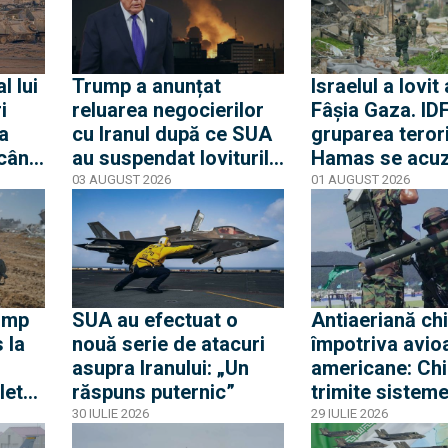
l lui
Trump a anunțat
Israelul a lovit
i
reluarea negocierilor
Fâșia Gaza. IDF
va
cu Iranul după ce SUA
gruparea teror
 când
au suspendat loviturile
Hamas se acu
ă
împotriva statului din
reciproc de în
03 AUGUST 2026
01 AUGUST 2026
et
Golf
armistițiului
ump
SUA au efectuat o
Antiaeriană ch
 la
nouă serie de atacuri
împotriva avio
asupra Iranului: „Un
americane: Ch
letă
răspuns puternic”
trimite sistem
este
MANPAD în Ira
30 IULIE 2026
29 IULIE 2026
fondul escladăr