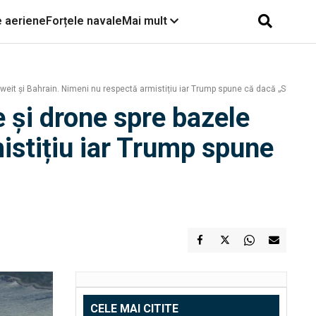
e aeriene
Forțele navale
Mai mult
uweit și Bahrain. Nimeni nu respectă armistițiu iar Trump spune că dacă „SUA esc
e și drone spre bazele
istițiu iar Trump spune
CELE MAI CITITE