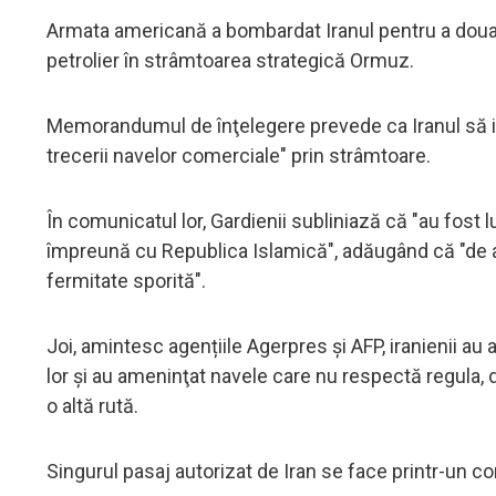
Armata americană a bombardat Iranul pentru a doua
petrolier în strâmtoarea strategică Ormuz.
Memorandumul de înţelegere prevede ca Iranul să ia
trecerii navelor comerciale" prin strâmtoare.
În comunicatul lor, Gardienii subliniază că "au fost
împreună cu Republica Islamică", adăugând că "de acu
fermitate sporită".
Joi, amintesc agențiile Agerpres și AFP, iranienii au 
lor şi au ameninţat navele care nu respectă regula, 
o altă rută.
Singurul pasaj autorizat de Iran se face printr-un co