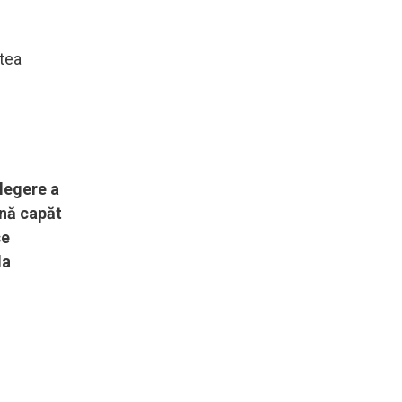
utea
elegere a
ună capăt
se
la