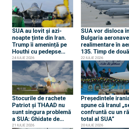
din Iran
SUA au lovit și azi-
SUA vor disloca î
noapte ținte din Iran.
Bulgaria aeronave
Trump îi amenință pe
realimentare în ae
Houthi cu pedepse
135. Timp de două 
militare severe.
baza aeriană Bez
24 IULIE 2026
22 IULIE 2026
Situația în regiune e
va fi folosită pent
"scăpată de sub
sprijinirea misiunil
control", spune ONU
Orientul Mijlociu
Stocurile de rachete
Președintele irani
Patriot și THAAD nu
spune că Iranul „s
sunt singura problemă
confruntă cu un r
a SUA: Ghidate de
total al SUA”
sateliți chinezi,
21 IULIE 2026
20 IULIE 2026