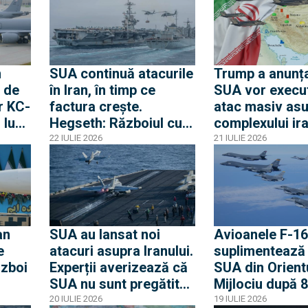
războiului
n
SUA continuă atacurile
Trump a anunța
 de
în Iran, în timp ce
SUA vor execu
r KC-
factura crește.
atac masiv as
luni,
Hegseth: Războiul cu
complexului ir
mer
Iranul costă SUA 37,5
nuclear subter
22 IULIE 2026
21 IULIE 2026
ru
miliarde de dolari până
Natanz
or în
în august
an
SUA au lansat noi
Avioanele F-16
e
atacuri asupra Iranului.
suplimentează 
ăzboi
Experții averizează că
SUA din Orient
SUA nu sunt pregătite
Mijlociu după 8
pentru o potențială
consecutive de
20 IULIE 2026
19 IULIE 2026