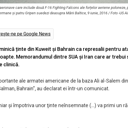
aeronave care include două F-16 Fighting Falcons ale forțelor aeriene poloneze, 
rmane și patru Gripen suedezi deasupra Mării Baltice, 9 iunie, 2016 / Foto -US Air
rește-ne pe Google News
duminică ținte din Kuweit şi Bahrain ca represalii pentru at
 noapte. Memorandumul dintre SUA și Iran care ar trebui
 clinică.
importante ale armatei americane de la baza Ali al-Salem di
Salman, Bahrain", au declarat ei într-un comunicat.
hiar şi împotriva unor ţinte neînsemnate (...) va primi un 