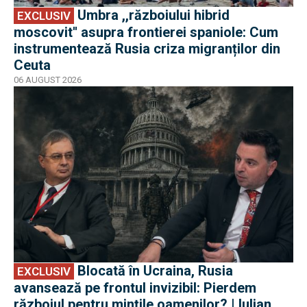
Umbra ,,războiului hibrid
EXCLUSIV
moscovit'' asupra frontierei spaniole: Cum
instrumentează Rusia criza migranților din
Ceuta
06 AUGUST 2026
EXCLUSIV
Blocată în Ucraina, Rusia
EXCLUSIV
avansează pe frontul invizibil: Pierdem
războiul pentru mințile oamenilor? | Iulian