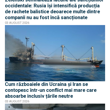
occidentale: Rusia își intensifică producția
de rachete balistice deoarece multe dintre
companii nu au fost încă sancționate
03 AUGUST 2026
Cum războaiele din Ucraina și Iran se
contopesc într-un conflict mai mare care
absoarbe inclusiv țările neutre
03 AUGUST 2026
EXCLUSIV