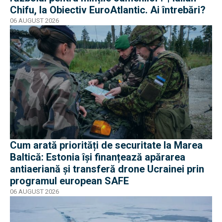
Chifu, la Obiectiv EuroAtlantic. Ai întrebări?
06 AUGUST 2026
Cum arată priorități de securitate la Marea
Baltică: Estonia își finanțează apărarea
antiaeriană și transferă drone Ucrainei prin
programul european SAFE
06 AUGUST 2026