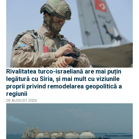
Rivalitatea turco-israeliană are mai puțin
legătură cu Siria, și mai mult cu viziunile
proprii privind remodelarea geopolitică a
regiunii
03 AUGUST 2026