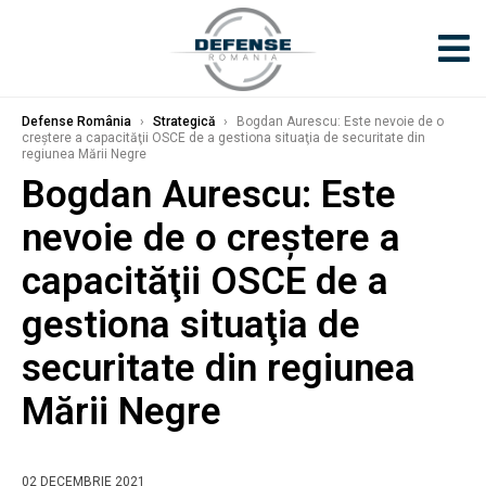
Defense România
›
Strategică
›
Bogdan Aurescu: Este nevoie de o
creştere a capacităţii OSCE de a gestiona situaţia de securitate din
regiunea Mării Negre
Bogdan Aurescu: Este
nevoie de o creştere a
capacităţii OSCE de a
gestiona situaţia de
securitate din regiunea
Mării Negre
02 DECEMBRIE 2021