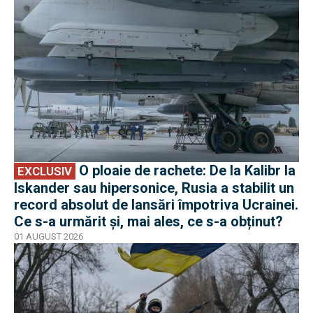
O ploaie de rachete: De la Kalibr la
EXCLUSIV
Iskander sau hipersonice, Rusia a stabilit un
record absolut de lansări împotriva Ucrainei.
Ce s-a urmărit și, mai ales, ce s-a obținut?
01 AUGUST 2026