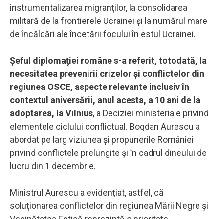
instrumentalizarea migranţilor, la consolidarea
militară de la frontierele Ucrainei şi la numărul mare
de încălcări ale încetării focului în estul Ucrainei.
Şeful diplomaţiei române s-a referit, totodată, la
necesitatea prevenirii crizelor şi conflictelor din
regiunea OSCE, aspecte relevante inclusiv în
contextul aniversării, anul acesta, a 10 ani de la
adoptarea, la Vilnius
, a Deciziei ministeriale privind
elementele ciclului conflictual. Bogdan Aurescu a
abordat pe larg viziunea şi propunerile României
privind conflictele prelungite şi în cadrul dineului de
lucru din 1 decembrie.
Ministrul Aurescu a evidenţiat, astfel, că
soluţionarea conflictelor din regiunea Mării Negre şi
Vecinătatea Estică reprezintă o prioritate