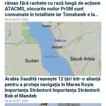
rămas fără rachete cu rază lungă de acțiune
ATACMS, stocurile noilor PrSM sunt
consumate în totalitate iar Tomahawk e la
jumătate
04 AUGUST 2026
Arabia Saudită reunește 12 țări într-o alianță
pentru a proteja navigația în Marea Roșie.
Importanța Strâmtorii Importanța Strâmtorii
Bab el Mandeb
04 AUGUST 2026