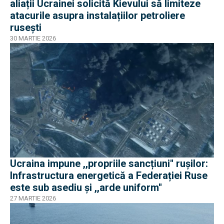
aliații Ucrainei solicită Kievului să limiteze
atacurile asupra instalațiilor petroliere
rusești
30 MARTIE 2026
Ucraina impune ,,propriile sancțiuni'' ruşilor:
Infrastructura energetică a Federației Ruse
este sub asediu şi ,,arde uniform''
27 MARTIE 2026