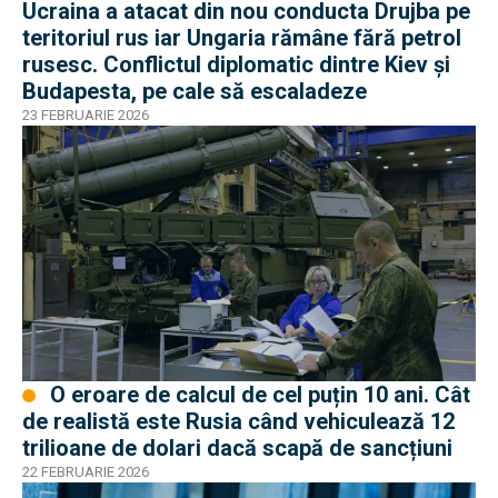
Ucraina a atacat din nou conducta Drujba pe
teritoriul rus iar Ungaria rămâne fără petrol
rusesc. Conflictul diplomatic dintre Kiev și
Budapesta, pe cale să escaladeze
23 FEBRUARIE 2026
O eroare de calcul de cel puțin 10 ani. Cât
de realistă este Rusia când vehiculează 12
trilioane de dolari dacă scapă de sancțiuni
22 FEBRUARIE 2026