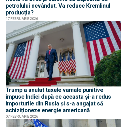
petrolului nevândut. Va reduce Kremlinul
producția?
17 FEBRUARIE 2026
Trump a anulat taxele vamale punitive
impuse Indiei după ce aceasta și-a redus
importurile din Rusia și s-a angajat să
achiziționeze energie americană
07 FEBRUARIE 2026