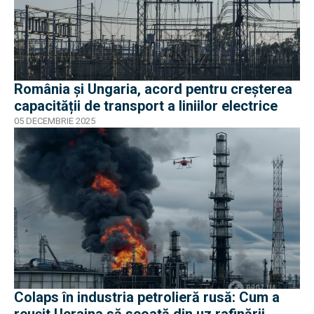
România şi Ungaria, acord pentru creșterea
capacității de transport a liniilor electrice
05 DECEMBRIE 2025
Colaps în industria petrolieră rusă: Cum a
reușit Ucraina să scoată din uz rafinării