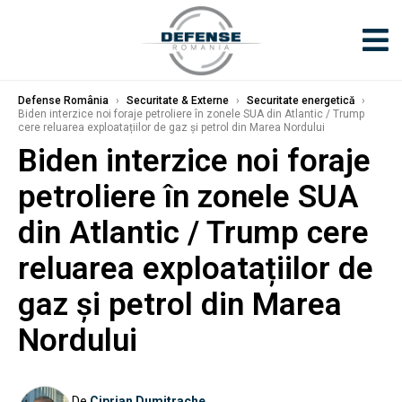
Defense România
›
Securitate & Externe
›
Securitate energetică
›
Biden interzice noi foraje petroliere în zonele SUA din Atlantic / Trump
cere reluarea exploatațiilor de gaz și petrol din Marea Nordului
Biden interzice noi foraje
petroliere în zonele SUA
din Atlantic / Trump cere
reluarea exploatațiilor de
gaz și petrol din Marea
Nordului
De
Ciprian Dumitrache