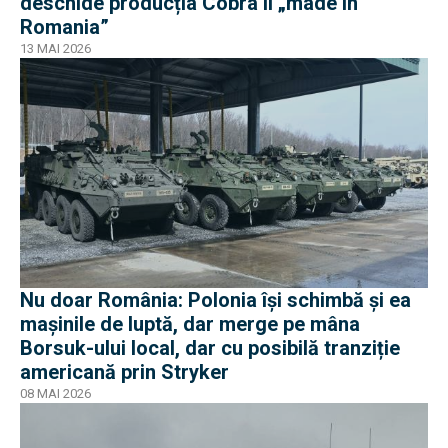
deschide producția Cobra II „made in
Romania”
13 MAI 2026
Nu doar România: Polonia își schimbă și ea
mașinile de luptă, dar merge pe mâna
Borsuk-ului local, dar cu posibilă tranziție
americană prin Stryker
08 MAI 2026