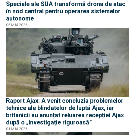
Speciale ale SUA transformă drona de atac
în nod central pentru operarea sistemelor
autonome
05 MAI 2026
Raport Ajax: A venit concluzia problemelor
tehnice ale blindatelor de luptă Ajax, iar
britanicii au anunțat reluarea recepției Ajax
după o „investigație riguroasă”
01 MAI 2026