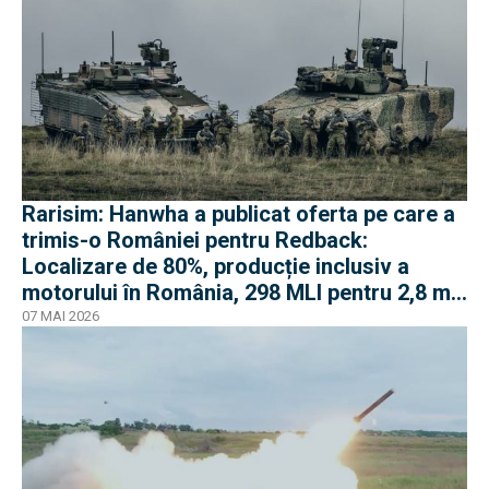
Rarisim: Hanwha a publicat oferta pe care a
trimis-o României pentru Redback:
Localizare de 80%, producție inclusiv a
motorului în România, 298 MLI pentru 2,8 mil.
euro
07 MAI 2026