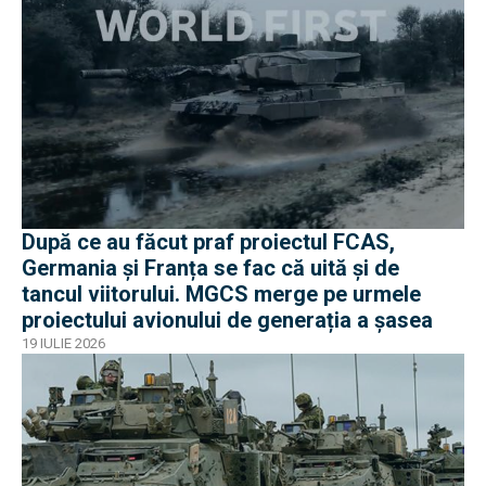
După ce au făcut praf proiectul FCAS,
Germania și Franța se fac că uită și de
tancul viitorului. MGCS merge pe urmele
proiectului avionului de generația a șasea
19 IULIE 2026