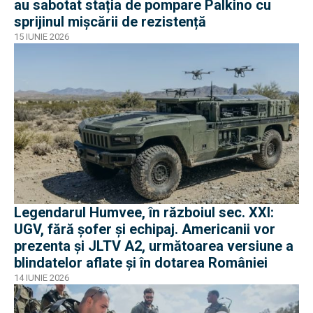
au sabotat stația de pompare Palkino cu
sprijinul mișcării de rezistență
15 IUNIE 2026
Legendarul Humvee, în războiul sec. XXI:
UGV, fără șofer și echipaj. Americanii vor
prezenta și JLTV A2, următoarea versiune a
blindatelor aflate și în dotarea României
14 IUNIE 2026