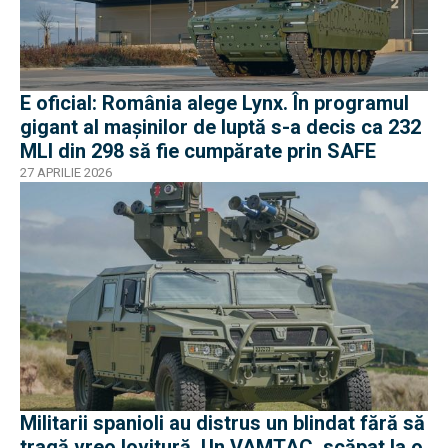
E oficial: România alege Lynx. În programul
gigant al mașinilor de luptă s-a decis ca 232
MLI din 298 să fie cumpărate prin SAFE
27 APRILIE 2026
Militarii spanioli au distrus un blindat fără să
tragă vreo lovitură. Un VAMTAC, scăpat la o