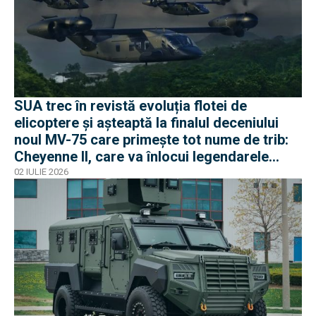
SUA trec în revistă evoluția flotei de
elicoptere și așteaptă la finalul deceniului
noul MV-75 care primește tot nume de trib:
Cheyenne II, care va înlocui legendarele
Black Hawk
02 IULIE 2026