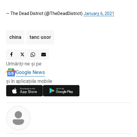
— The Dead District (@TheDeadDistrict)
January 6, 2021
china
tanc usor
Urmăriți-ne și pe
Google News
și în aplicațiile mobile