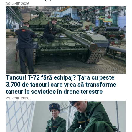
negocieri și industrie
30 IUNIE 2026
Tancuri T-72 fără echipaj? Țara cu peste
3.700 de tancuri care vrea să transforme
tancurile sovietice în drone terestre
29 IUNIE 2026