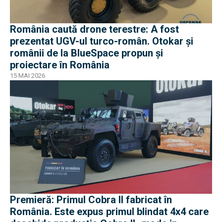
România caută drone terestre: A fost
prezentat UGV-ul turco-român. Otokar și
românii de la BlueSpace propun și
proiectare în România
15 MAI 2026
Premieră: Primul Cobra II fabricat în
România. Este expus primul blindat 4x4 care