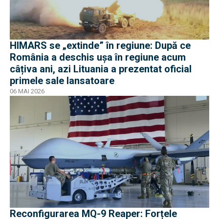
HIMARS se „extinde” în regiune: După ce
România a deschis ușa în regiune acum
câțiva ani, azi Lituania a prezentat oficial
primele sale lansatoare
06 MAI 2026
Reconfigurarea MQ-9 Reaper: Forțele