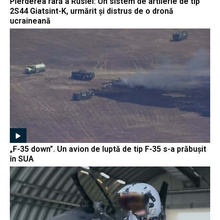
Pierderea rară a Rusiei: Un sistem de artilerie de tip
2S44 Giatsint-K, urmărit și distrus de o dronă
ucraineană
„F-35 down”. Un avion de luptă de tip F-35 s-a prăbușit
în SUA