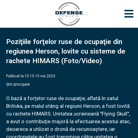
Poziţiile forţelor ruse de ocupaţie din
regiunea Herson, lovite cu sisteme de
rachete HIMARS (Foto/Video)
Publicat la 15:15 15 noi 2023
Știri principale
O bază a forţelor ruse de ocupaţie, aflată în satul
Brilivka, pe malul stâng al regiunii Herson, a fost lovită
cu rachete HIMARS. Unitatea ucraineană ''Flying Skull'',
a avut o contribuţie majoră la efectuarea acestui atac,
deoarece a utilizat o dronă de recunoaștere, iar
coordonatele au fost transmise către unitatea o