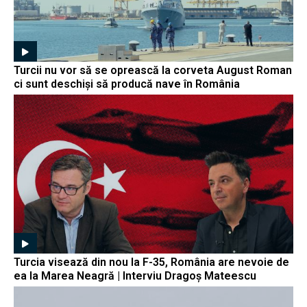
Turcii nu vor să se oprească la corveta August Roman
ci sunt deschiși să producă nave în România
Turcia visează din nou la F-35, România are nevoie de
ea la Marea Neagră | Interviu Dragoș Mateescu