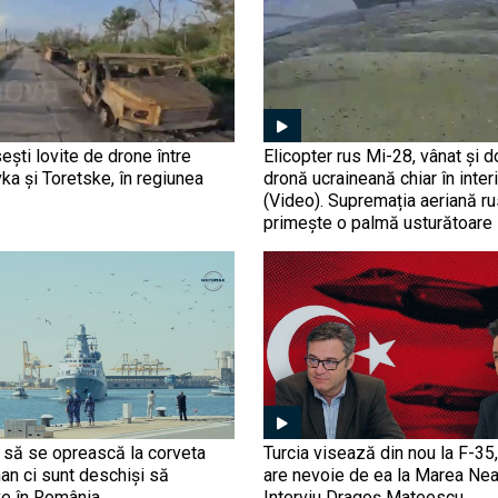
ești lovite de drone între
Elicopter rus Mi-28, vânat și 
ka și Toretske, în regiunea
dronă ucraineană chiar în inter
(Video). Supremația aeriană r
primește o palmă usturătoare
r să se oprească la corveta
Turcia visează din nou la F-3
n ci sunt deschiși să
are nevoie de ea la Marea Nea
e în România
Interviu Dragoș Mateescu