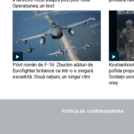
Operațiunea, un test
Pilot român de F-16: Zburăm alături de
Kostiantiniv
Eurofighter britanice ca într-o o singură
pofida prop
escadrilă. Două națiuni, un singur ritm
Soldații ucr
oraș
Politica de confidențialitate