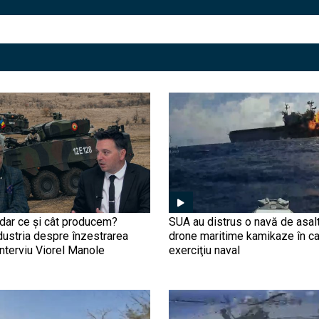
ar ce și cât producem?
SUA au distrus o navă de asal
dustria despre înzestrarea
drone maritime kamikaze în ca
nterviu Viorel Manole
exerciţiu naval