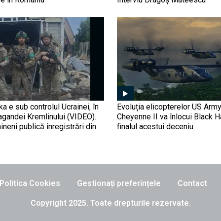
ka e sub controlul Ucrainei, în
Evoluția elicopterelor US Arm
agandei Kremlinului (VIDEO).
Cheyenne II va înlocui Black 
aineni publică înregistrări din
finalul acestui deceniu
Politica Cookies
Gestionați preferințele
Contact
Copyright 2025. Toate drepturile rezervate.