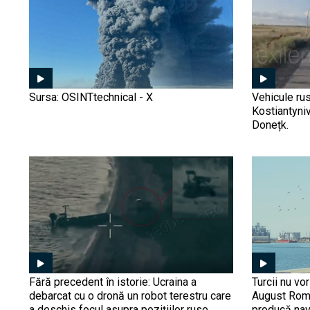
Sursa: OSINTtechnical - X
Vehicule rus
Kostiantyniv
Donețk.
Fără precedent în istorie: Ucraina a
Turcii nu vo
debarcat cu o dronă un robot terestru care
August Roma
a deschis focul asupra pozițiilor ruse.
producă nav