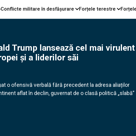
o
Conflicte militare în desfășurare
Forțele terestre
Forțel
ld Trump lansează cel mai virulent
pei și a liderilor săi
at o ofensivă verbală fără precedent la adresa aliaților
tinent aflat în declin, guvernat de o clasă politică „slabă” 