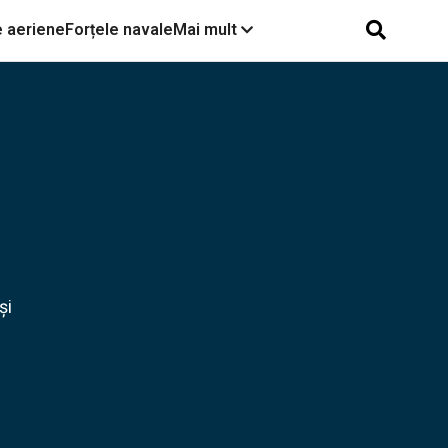
e aeriene
Forțele navale
Mai mult
Războiul dintre SUA și Iran,
reluat la intensitate
maximă. Cum arată
victoria, înfrângerea și care
sunt consecințele | Ioana
Constantin Bercean, la
Turcia visează din nou la
Obiectiv EuroAtlantic
F-35, România are nevoie
de ea la Marea Neagră |
Interviu Dragoș Mateescu
și
Interviu Cristian Pîrvulescu
| Între SUA și Europa?
România și cum va arăta
noul NATO 3.0; Teama
războiului