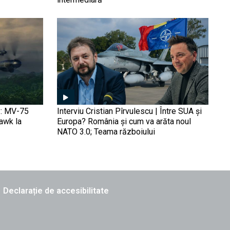
Ucraina, „teritorii în
schimbul păcii” și riscurile
pentru România | Hari
Bucur-Marcu, la Obiectiv
EuroAtlantic
„Portavioane de buzunar”
pe Marea Neagră: Ucraina
a utilizat dronele Katran,
înarmate cu torpile, pentru
a anihila radarele rusești
Imaginile din satelit
y: MV-75
Interviu Cristian Pîrvulescu | Între SUA și
confirmă dezastrul
Hawk la
Europa? România și cum va arăta noul
(FOTO/VIDEO). Baza de
NATO 3.0; Teama războiului
drone a Rusiei din
Aeroportul Donețk, rasă de
pe fața pământului după un
Ce cumpărăm de cele 16
atac ucrainean
miliarde din SAFE? Și cum
facem ca România să fie
Declarație de accesibilitate
producătoare de arme, nu
simplu client | Viorel
Manole, directorul
Patromil, la Obiectiv