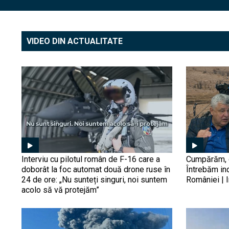
VIDEO DIN ACTUALITATE
Interviu cu pilotul român de F-16 care a
Cumpărăm, d
doborât la foc automat două drone ruse în
Întrebăm in
24 de ore: „Nu sunteți singuri, noi suntem
României | I
acolo să vă protejăm”