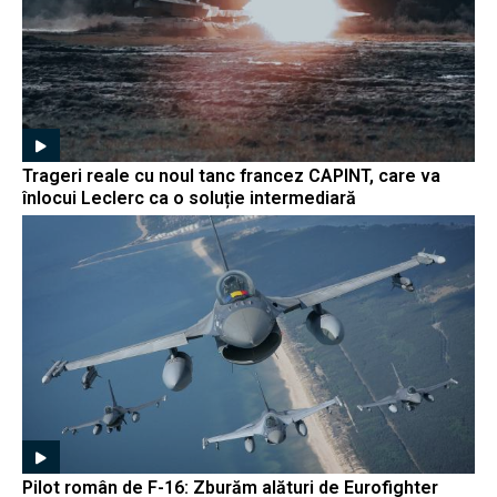
Trageri reale cu noul tanc francez CAPINT, care va
înlocui Leclerc ca o soluție intermediară
Pilot român de F-16: Zburăm alături de Eurofighter