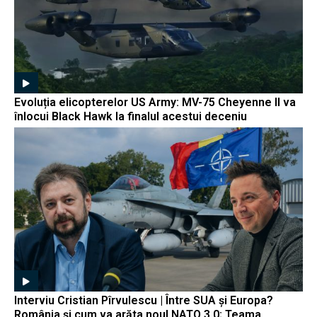
Evoluția elicopterelor US Army: MV-75 Cheyenne II va
înlocui Black Hawk la finalul acestui deceniu
Interviu Cristian Pîrvulescu | Între SUA și Europa?
România și cum va arăta noul NATO 3.0; Teama