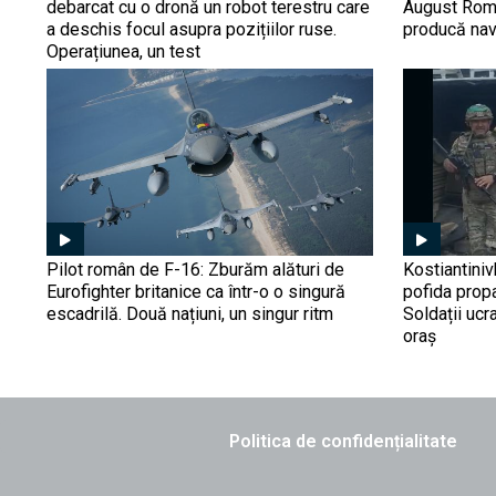
debarcat cu o dronă un robot terestru care
August Roma
a deschis focul asupra pozițiilor ruse.
producă nav
Operațiunea, un test
Pilot român de F-16: Zburăm alături de
Kostiantiniv
Eurofighter britanice ca într-o o singură
pofida prop
escadrilă. Două națiuni, un singur ritm
Soldații ucr
oraș
Politica de confidențialitate