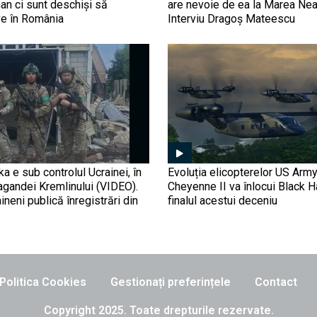
n ci sunt deschiși să
are nevoie de ea la Marea Nea
e în România
Interviu Dragoș Mateescu
ka e sub controlul Ucrainei, în
Evoluția elicopterelor US Arm
agandei Kremlinului (VIDEO).
Cheyenne II va înlocui Black 
aineni publică înregistrări din
finalul acestui deceniu
Politica Cookies
Gestionați preferințele
Contact
Copyright 2025. Toate drepturile rezervate.