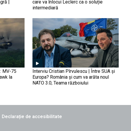
în apele României înainte
gră |
care va înlocui Leclerc ca o soluție
de a scufunda nava
intermediară
ucraineană Simferopol? De
ce e imposibil ca rușii să
nu fi intrat în apele
Mai știu piloții ruși să
teritoriale române
aterizeze pe portavioane?
„Drama” navei Amiral
Kuznețov lasă locuri libere
în cabinele de pilotaj ale
MiG-29K și Su-33
O singură ambarcaţiune a
Pazei de Coastă
y: MV-75
Interviu Cristian Pîrvulescu | Între SUA și
Filipineze a umilit Marina
Hawk la
Europa? România și cum va arăta noul
Chineză (FOTO/VIDEO):
NATO 3.0; Teama războiului
Două nave, dintre care un
distrugător, s-au ciocnit
Sfârșitul „navei rușinii”
extrem puternic
(VIDEO): Rusia se
pregătește să renunțe la
Amiral Kuznetsov, epava
sa de portavion sovietic
Declarație de accesibilitate