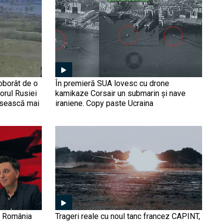
infrastructura critică a
Marina României: Încă un
Europei
vânător de mine, în
contextul în care 9 nave
comerciale au fost avariate
de mine marine în Marea
Rusia a lansat la apă
Neagră
misteriosul submarin
nuclear Habarovsk. Rușii
se laudă că submarinul va
doborât de o
În premieră SUA lovesc cu drone
putea lansa 6
iorul Rusiei
kamikaze Corsair un submarin și nave
„supertorpile” Poseidon
usească mai
iraniene. Copy paste Ucraina
Prima navă nouă pe care
România o achiziționează
în 35 de ani: Corveta TCG
Akhisar. Turcii, pregătiți să
vină să continue
construcția în țară
Cum a ajuns Turcia să
detoneze o dronă
ucraineană Magura,
cunoscută și drept
„coșmarul Rusiei” pe mare
S-au „ascuns” dronele ruse
5, România
Trageri reale cu noul tanc francez CAPINT,