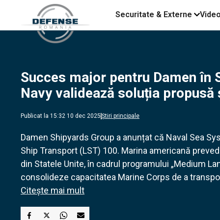
Securitate & Externe
Vide
Succes major pentru Damen în S
Navy validează soluția propusă
Publicat la 15:32 10 dec 2025
Știri principale
Damen Shipyards Group a anunțat că Naval Sea S
Ship Transport (LST) 100. Marina americană prevede
din Statele Unite, în cadrul programului „Medium La
consolideze capacitatea Marine Corps de a transporta
Citește mai mult