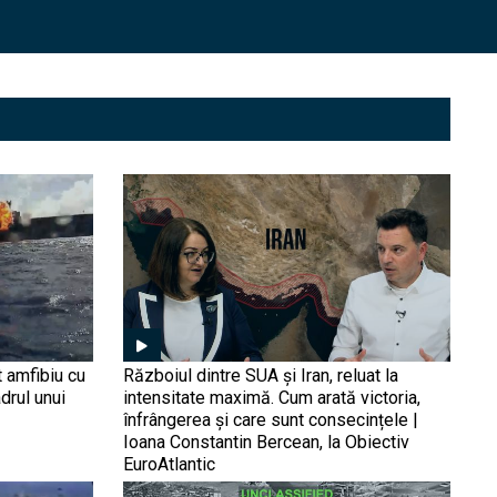
35 de zile mai târziu,
submarinul rus lovit de o
dronă ucraineană încă nu
s-a mișcat, în ciuda
dezmințirilor Rusiei
Succes major pentru
Damen în SUA (VIDEO):
Designul ales de US Navy
validează soluția propusă
şi pentru Forțele Navale
Române
Nave chineze și japoneze
se șicanează în apropierea
Insulelor Senkaku,
disputate de ambele părți
Cum testează Rusia
t amfibiu cu
Războiul dintre SUA și Iran, reluat la
vigilența Occidentului cu
drul unui
intensitate maximă. Cum arată victoria,
nava-spion Yantar
înfrângerea și care sunt consecințele |
(Foto/Video): O nouă serie
Ioana Constantin Bercean, la Obiectiv
de provocări militare
EuroAtlantic
ruseşti vizează
Gură de oxigen pentru