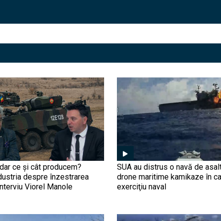
ar ce și cât producem?
SUA au distrus o navă de asal
dustria despre înzestrarea
drone maritime kamikaze în ca
nterviu Viorel Manole
exerciţiu naval