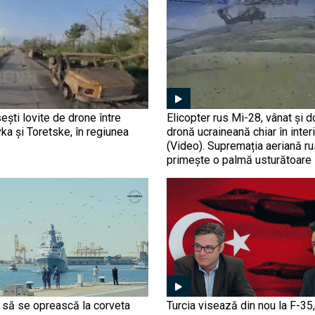
ești lovite de drone între
Elicopter rus Mi-28, vânat și 
ka și Toretske, în regiunea
dronă ucraineană chiar în inter
(Video). Supremația aeriană r
primește o palmă usturătoare
r să se oprească la corveta
Turcia visează din nou la F-3