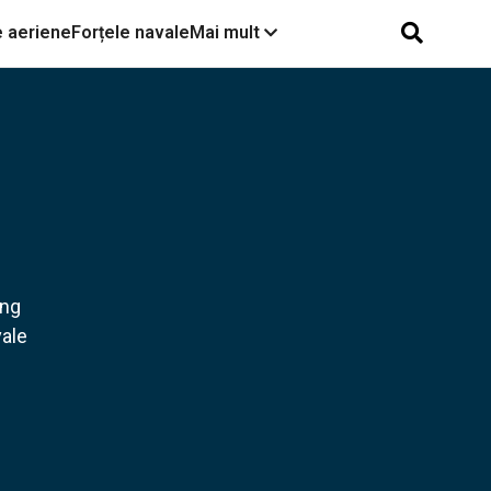
e aeriene
Forțele navale
Mai mult
În premieră SUA lovesc cu
drone kamikaze Corsair un
submarin și nave iraniene.
Copy paste Ucraina
Turcii nu vor să se
oprească la corveta
August Roman ci sunt
ing
deschiși să producă nave
vale
în România
Seababy sau Magura?
Niciuna. Sandu Valentin
Mateiu a analizat drona
ucraineană de la Constanța