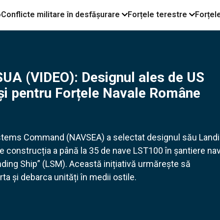
o
Conflicte militare în desfășurare
Forțele terestre
Forțel
UA (VIDEO): Designul ales de US
 şi pentru Forțele Navale Române
ystems Command (NAVSEA) a selectat designul său Land
 construcția a până la 35 de nave LST100 în șantiere na
nding Ship” (LSM). Această inițiativă urmărește să
 și debarca unități în medii ostile.