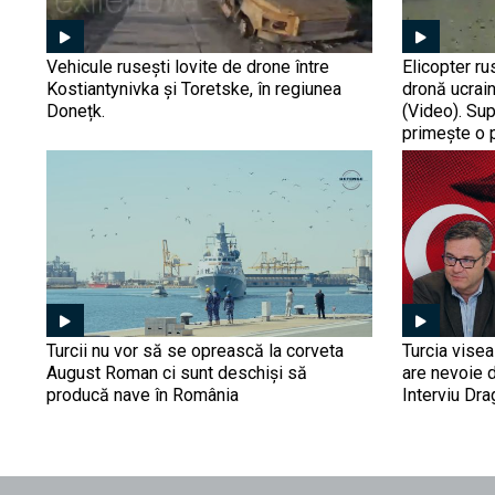
Vehicule rusești lovite de drone între
Elicopter ru
Kostiantynivka și Toretske, în regiunea
dronă ucrain
Donețk.
(Video). Su
primește o 
Turcii nu vor să se oprească la corveta
Turcia vise
August Roman ci sunt deschiși să
are nevoie 
producă nave în România
Interviu Dr