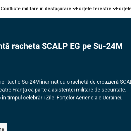
o
Conflicte militare în desfășurare
Forțele terestre
Forțel
zintă racheta SCALP EG pe Su-24М
ier tactic Su-24М înarmat cu o rachetă de croazieră SCA
către Franța ca parte a asistenței militare de securitate.
n timpul celebrării Zilei Forțelor Aeriene ale Ucrainei,
ne