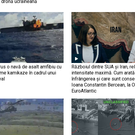
o dronă ucraineană
us o navă de asalt amfibiu cu
Războiul dintre SUA și Iran, rel
ime kamikaze în cadrul unui
intensitate maximă. Cum arată 
val
înfrângerea și care sunt conse
Ioana Constantin Bercean, la O
EuroAtlantic