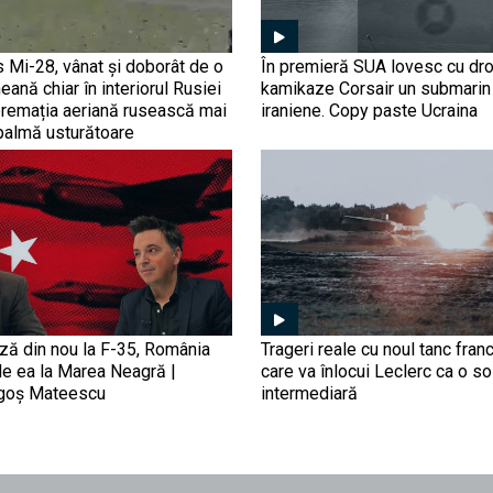
s Mi-28, vânat și doborât de o
În premieră SUA lovesc cu dr
eană chiar în interiorul Rusiei
kamikaze Corsair un submarin
premația aeriană rusească mai
iraniene. Copy paste Ucraina
palmă usturătoare
ază din nou la F-35, România
Trageri reale cu noul tanc fra
de ea la Marea Neagră |
care va înlocui Leclerc ca o so
agoș Mateescu
intermediară