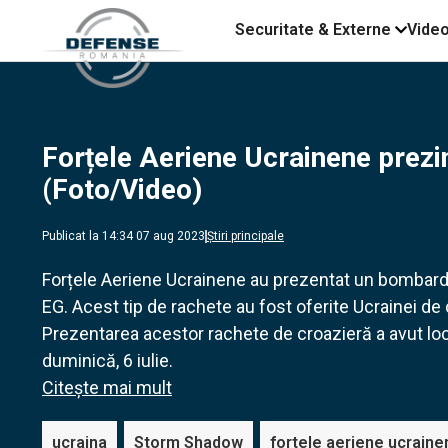
Securitate & Externe
Vide
Forțele Aeriene Ucrainene pre
(Foto/Video)
Publicat la 14:34 07 aug 2023
Știri principale
Forțele Aeriene Ucrainene au prezentat un bombard
EG. Acest tip de rachete au fost oferite Ucrainei de 
Prezentarea acestor rachete de croazieră a avut loc î
duminică, 6 iulie.
Citește mai mult
ucraina
Storm Shadow
fortele aeriene ucraine