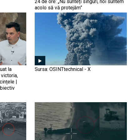
24 de ore: „Nu sunteți singuri, noi suntem
se șicanează în apropierea
acolo să vă protejăm”
Insulelor Senkaku,
disputate de ambele părți
Avem dovada
(Foto/Video): Ucraina a
deschis oficial vânătoarea
„flotei fantomă” în Marea
Neagră. Imaginile care
arată cum dronele Sea
Umilința scutului antiaerian
uat la
Sursa: OSINTtechnical - X
Baby au lovit petrolierele
rusesc: Dronele ucrainene
victoria,
Rusiei
au spulberat sistemele
cințele |
Buk și Tor, vitale pentru
biectiv
Kremlin. De ce devine
Rusia vulnerabilă în
Eficiența „chirurgicală” a
propriul teritoriu
avioanelor Mirage 2000 și
paradoxul apărării aeriene
ucrainene (Foto/Video). De
ce o rată de interceptare
de 98% nu este suficientă
Premieră militară istorică:
pentru a descuraja Rusia