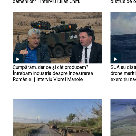
oamenilor? | Interviu Iulian Chifu
distrus de 
Cumpărăm, dar ce și cât producem?
SUA au distr
Întrebăm industria despre înzestrarea
drone marit
României | Interviu Viorel Manole
exerciţiu na