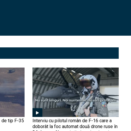
Ucraina nu mai irosește
rachete de milioane de
dolari pe drone. Arma „low-
cost” montată surprinzător
pe avioanele F-16 (FOTO)
De ce războiul rus la
granițele Europei e un
proiect pe termen lung
care va continua și după
epoca Putin | Dorin
Popescu, la Obiectiv
Întâlnirea de la miezul
EuroAtlantic
nopții: O dronă ucraineană
a lovit în plin un avion MiG-
29 rus (Video). Ucrainenii
continuă să hărțuiască
forțele ruse
Fără șoferi, fără echipaj:
Armata SUA dezvoltă
„artileria fantomă” care se
încarcă autonom pe
 de tip F-35
Interviu cu pilotul român de F-16 care a
câmpul de luptă
doborât la foc automat două drone ruse în
Nave chineze și japoneze