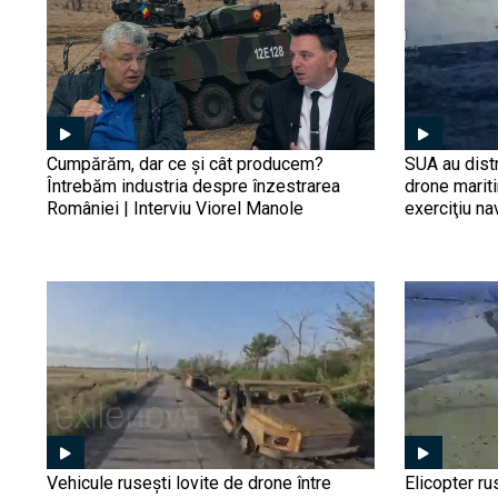
Cumpărăm, dar ce și cât producem?
SUA au distr
Întrebăm industria despre înzestrarea
drone marit
României | Interviu Viorel Manole
exerciţiu na
Vehicule rusești lovite de drone între
Elicopter ru