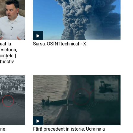
se șicanează în apropierea
Insulelor Senkaku,
disputate de ambele părți
Avem dovada
(Foto/Video): Ucraina a
deschis oficial vânătoarea
uat la
Sursa: OSINTtechnical - X
„flotei fantomă” în Marea
victoria,
Neagră. Imaginile care
cințele |
arată cum dronele Sea
biectiv
Umilința scutului antiaerian
Baby au lovit petrolierele
rusesc: Dronele ucrainene
Rusiei
au spulberat sistemele
Buk și Tor, vitale pentru
Kremlin. De ce devine
Rusia vulnerabilă în
Eficiența „chirurgicală” a
propriul teritoriu
avioanelor Mirage 2000 și
paradoxul apărării aeriene
ucrainene (Foto/Video). De
ce o rată de interceptare
de 98% nu este suficientă
Premieră militară istorică:
one
Fără precedent în istorie: Ucraina a
pentru a descuraja Rusia