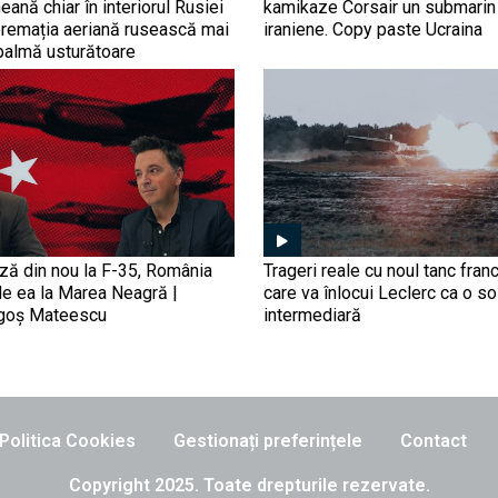
eană chiar în interiorul Rusiei
kamikaze Corsair un submarin
premația aeriană rusească mai
iraniene. Copy paste Ucraina
palmă usturătoare
ază din nou la F-35, România
Trageri reale cu noul tanc fra
de ea la Marea Neagră |
care va înlocui Leclerc ca o so
agoș Mateescu
intermediară
Politica Cookies
Gestionați preferințele
Contact
Copyright 2025. Toate drepturile rezervate.