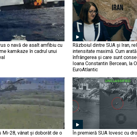
us o navă de asalt amfibiu cu
Războiul dintre SUA și Iran, rel
ime kamikaze în cadrul unui
intensitate maximă. Cum arată 
val
înfrângerea și care sunt conse
Ioana Constantin Bercean, la O
EuroAtlantic
s Mi-28, vânat și doborât de o
În premieră SUA lovesc cu dr