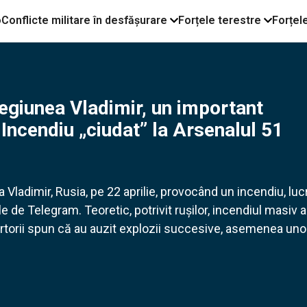
o
Conflicte militare în desfășurare
Forțele terestre
Forțel
regiunea Vladimir, un important
 Incendiu „ciudat” la Arsenalul 51
a Vladimir, Rusia, pe 22 aprilie, provocând un incendiu, luc
le de Telegram. Teoretic, potrivit rușilor, incendiul masiv a
Martorii spun că au auzit explozii succesive, asemenea uno