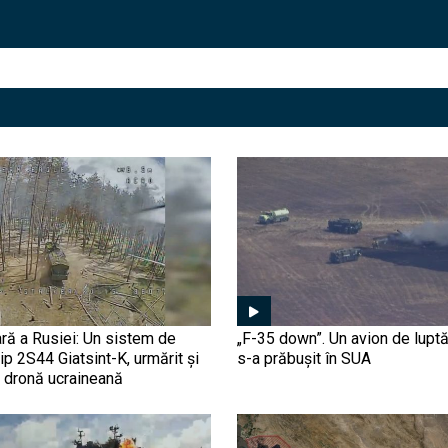
ră a Rusiei: Un sistem de
„F-35 down”. Un avion de luptă
tip 2S44 Giatsint-K, urmărit și
s-a prăbușit în SUA
o dronă ucraineană