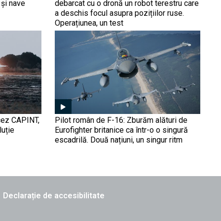
O dronă ucraineană FPV a
 și nave
debarcat cu o dronă un robot terestru care
doborât în Rusia un
a deschis focul asupra pozițiilor ruse.
elicopter Mi-8, lovind de
Operațiunea, un test
sus în elice (Video).
Vânătorul a devenit pradă
Avionul fără pilot Kizilelma
nu doar că a zburat cu un
F-16, dar a și executat un
atac aerian simulat asupra
F-ului (Video). Turcia
țintește fotoliul de lider
„Africa Corps” sau cum a
mondial în domeniul
naționalizat Rusia teroarea
dronelor
ncez CAPINT,
Pilot român de F-16: Zburăm alături de
(VIDEO). Fantoma lui
luție
Eurofighter britanice ca într-o o singură
Prigojin a fost înlocuită
escadrilă. Două națiuni, un singur ritm
rapid cu ,,ștampila'' oficială
a Ministerului rus al
Munchen 1938, reeditat?
Apărării
Ucraina, „teritorii în
schimbul păcii” și riscurile
pentru România | Hari
Bucur-Marcu, la Obiectiv
Declarație de accesibilitate
EuroAtlantic