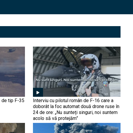
Ucraina nu mai irosește
rachete de milioane de
dolari pe drone. Arma „low-
cost” montată surprinzător
pe avioanele F-16 (FOTO)
De ce războiul rus la
granițele Europei e un
proiect pe termen lung
care va continua și după
epoca Putin | Dorin
Popescu, la Obiectiv
Întâlnirea de la miezul
EuroAtlantic
nopții: O dronă ucraineană
a lovit în plin un avion MiG-
29 rus (Video). Ucrainenii
continuă să hărțuiască
forțele ruse
Fără șoferi, fără echipaj:
 de tip F-35
Interviu cu pilotul român de F-16 care a
Armata SUA dezvoltă
doborât la foc automat două drone ruse în
„artileria fantomă” care se
24 de ore: „Nu sunteți singuri, noi suntem
încarcă autonom pe
acolo să vă protejăm”
câmpul de luptă
Nave chineze și japoneze