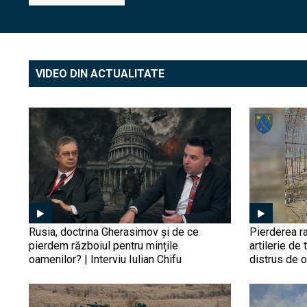
VIDEO DIN ACTUALITATE
Rusia, doctrina Gherasimov și de ce
Pierderea ra
pierdem războiul pentru mințile
artilerie de 
oamenilor? | Interviu Iulian Chifu
distrus de 