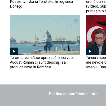
Kostiantynivka și Toretske, în regiunea
dronă ucrain
Donețk.
(Video). Su
primește o 
Turcii nu vor să se oprească la corveta
Turcia vise
August Roman ci sunt deschiși să
are nevoie 
producă nave în România
Interviu Dr
Politica de confidențialitate