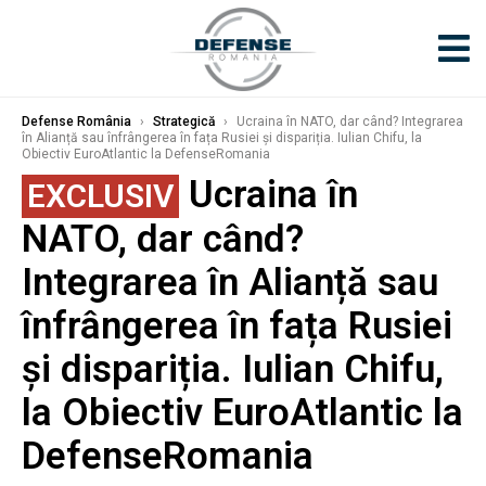
Defense România
›
Strategică
›
Ucraina în NATO, dar când? Integrarea
în Alianță sau înfrângerea în fața Rusiei și dispariția. Iulian Chifu, la
Obiectiv EuroAtlantic la DefenseRomania
Ucraina în
EXCLUSIV
NATO, dar când?
Integrarea în Alianță sau
înfrângerea în fața Rusiei
și dispariția. Iulian Chifu,
la Obiectiv EuroAtlantic la
DefenseRomania