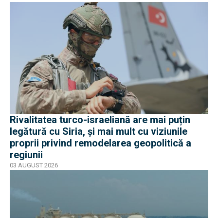
Rivalitatea turco-israeliană are mai puțin
legătură cu Siria, și mai mult cu viziunile
proprii privind remodelarea geopolitică a
regiunii
03 AUGUST 2026