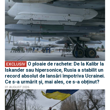
EXCLUSIV
O ploaie de rachete: De la Kalibr la
EXCLUSIV
Iskander sau hipersonice, Rusia a stabilit un
record absolut de lansări împotriva Ucrainei.
Ce s-a urmărit și, mai ales, ce s-a obținut?
01 AUGUST 2026