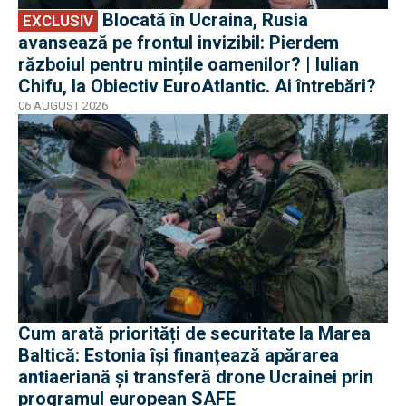
Blocată în Ucraina, Rusia
EXCLUSIV
avansează pe frontul invizibil: Pierdem
războiul pentru mințile oamenilor? | Iulian
Chifu, la Obiectiv EuroAtlantic. Ai întrebări?
06 AUGUST 2026
Cum arată priorități de securitate la Marea
Baltică: Estonia își finanțează apărarea
antiaeriană și transferă drone Ucrainei prin
programul european SAFE