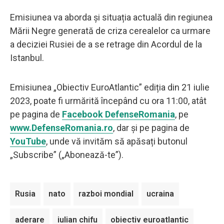
Emisiunea va aborda și situația actuală din regiunea
Mării Negre generată de criza cerealelor ca urmare
a deciziei Rusiei de a se retrage din Acordul de la
Istanbul.
Emisiunea „Obiectiv EuroAtlantic” ediția din 21 iulie
2023, poate fi urmărită începând cu ora 11:00, atât
pe pagina de
Facebook DefenseRomania
, pe
www.DefenseRomania.ro
, dar și pe pagina de
YouTube
, unde vă invităm să apăsați butonul
„Subscribe” („Abonează-te”).
Rusia
nato
razboi mondial
ucraina
aderare
iulian chifu
obiectiv euroatlantic