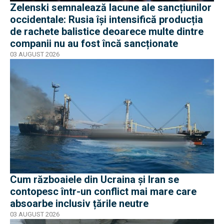
Zelenski semnalează lacune ale sancțiunilor
occidentale: Rusia își intensifică producția
de rachete balistice deoarece multe dintre
companii nu au fost încă sancționate
03 AUGUST 2026
Cum războaiele din Ucraina și Iran se
contopesc într-un conflict mai mare care
absoarbe inclusiv țările neutre
03 AUGUST 2026