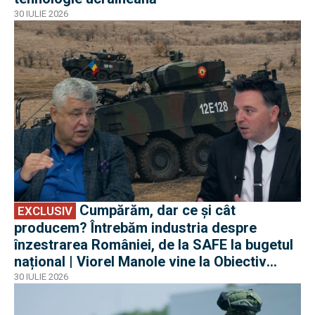
30 IULIE 2026
EXCLUSIV
Cumpărăm, dar ce și cât
EXCLUSIV
producem? Întrebăm industria despre
înzestrarea României, de la SAFE la bugetul
național | Viorel Manole vine la Obiectiv
EuroAtlantic la DefenseRomania
30 IULIE 2026
EXCLUSIV