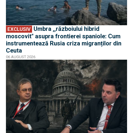
Umbra ,,războiului hibrid
EXCLUSIV
moscovit'' asupra frontierei spaniole: Cum
instrumentează Rusia criza migranților din
Ceuta
06 AUGUST 2026
EXCLUSIV