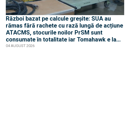
Război bazat pe calcule greșite: SUA au
rămas fără rachete cu rază lungă de acțiune
ATACMS, stocurile noilor PrSM sunt
consumate în totalitate iar Tomahawk e la
jumătate
04 AUGUST 2026