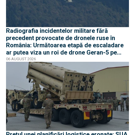
Radiografia incidentelor militare fără
precedent provocate de dronele ruse în
România: Următoarea etapă de escaladare
ar putea viza un roi de drone Geran-5 pe
direcția Galați-Reni
06 AUGUST 2026
Prețul unei planificări logistice eronate: SUA