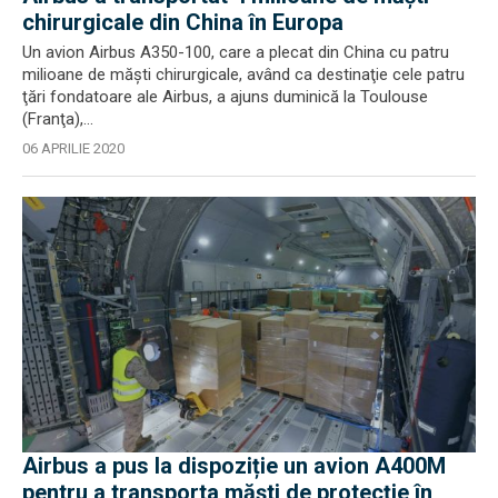
chirurgicale din China în Europa
Un avion Airbus A350-100, care a plecat din China cu patru
milioane de măşti chirurgicale, având ca destinaţie cele patru
ţări fondatoare ale Airbus, a ajuns duminică la Toulouse
(Franţa),...
06 APRILIE 2020
Airbus a pus la dispoziție un avion A400M
pentru a transporta măști de protecție în