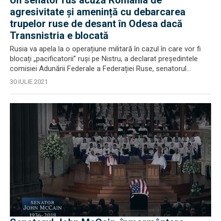
Un senator rus acuză România de
agresivitate și amenință cu debarcarea
trupelor ruse de desant în Odesa dacă
Transnistria e blocată
Rusia va apela la o operațiune militară în cazul în care vor fi
blocați „pacificatorii” ruși pe Nistru, a declarat președintele
comisiei Adunării Federale a Federației Ruse, senatorul...
30 IULIE 2021