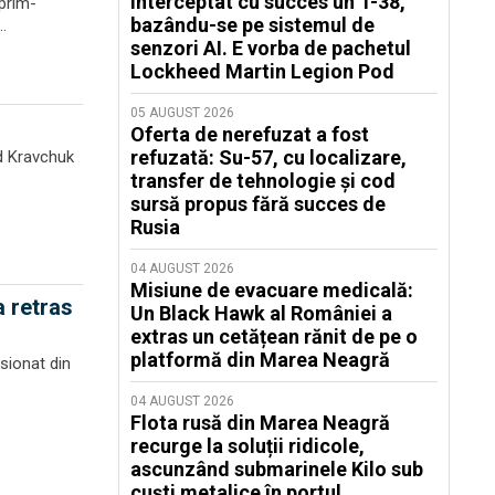
interceptat cu succes un T-38,
 prim-
bazându-se pe sistemul de
.
senzori AI. E vorba de pachetul
Lockheed Martin Legion Pod
05 AUGUST 2026
Oferta de nerefuzat a fost
refuzată: Su-57, cu localizare,
id Kravchuk
transfer de tehnologie și cod
sursă propus fără succes de
Rusia
04 AUGUST 2026
Misiune de evacuare medicală:
a retras
Un Black Hawk al României a
extras un cetățean rănit de pe o
platformă din Marea Neagră
sionat din
04 AUGUST 2026
Flota rusă din Marea Neagră
recurge la soluții ridicole,
ascunzând submarinele Kilo sub
cuști metalice în portul