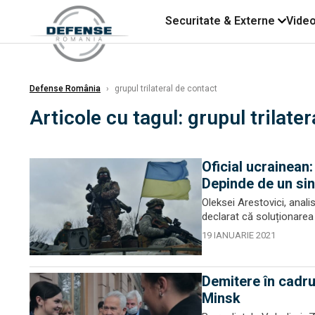
Securitate & Externe
Vide
Defense România
›
grupul trilateral de contact
Articole cu tagul: grupul trilate
Oficial ucrainean:
Depinde de un sin
Oleksei Arestovici, analis
declarat că soluționarea 
19 IANUARIE 2021
Demitere în cadrul
Minsk