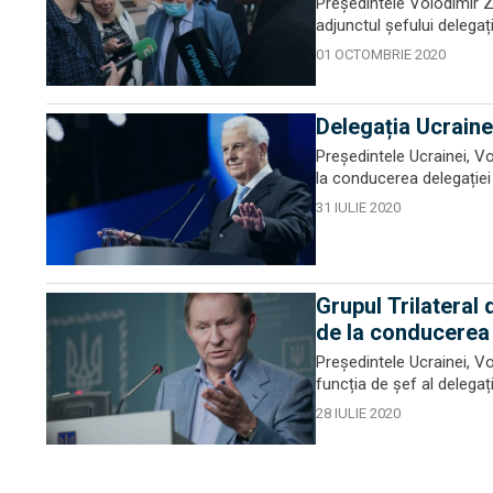
Președintele Volodimir Z
adjunctul șefului delegaț
01 OCTOMBRIE 2020
Delegația Ucrainei
Președintele Ucrainei, V
la conducerea delegației 
31 IULIE 2020
Grupul Trilateral
de la conducerea 
Președintele Ucrainei, V
funcția de șef al delegați
28 IULIE 2020