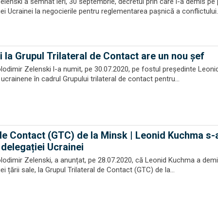
elenski a semnat ieri, 30 septembrie, decretul prin care l-a demis pe
iei Ucrainei la negocierile pentru reglementarea pașnică a conflictului..
 la Grupul Trilateral de Contact are un nou șef
olodimir Zelenski l-a numit, pe 30.07.2020, pe fostul președinte Leon
ucrainene în cadrul Grupului trilateral de contact pentru...
 de Contact (GTC) de la Minsk | Leonid Kuchma s-
delegației Ucrainei
olodimir Zelenski, a anunțat, pe 28.07.2020, că Leonid Kuchma a demi
ei țării sale, la Grupul Trilateral de Contact (GTC) de la...