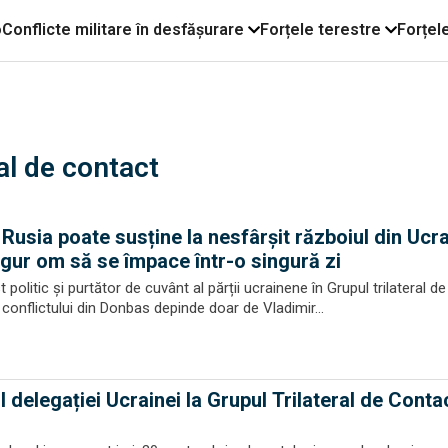
o
Conflicte militare în desfășurare
Forțele terestre
Forțel
ral de contact
 Rusia poate susține la nesfârșit războiul din Ucra
gur om să se împace într-o singură zi
t politic și purtător de cuvânt al părții ucrainene în Grupul trilateral d
conflictului din Donbas depinde doar de Vladimir...
 delegației Ucrainei la Grupul Trilateral de Conta