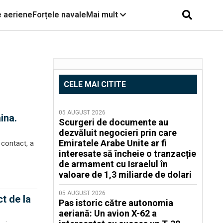
e aeriene
Forțele navale
Mai mult
CELE MAI CITITE
05 AUGUST 2026
ina.
Scurgeri de documente au
dezvăluit negocieri prin care
Emiratele Arabe Unite ar fi
e contact, a
interesate să încheie o tranzacție
de armament cu Israelul în
valoare de 1,3 miliarde de dolari
05 AUGUST 2026
ct de la
Pas istoric către autonomia
aeriană: Un avion X-62 a