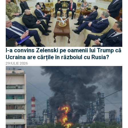
I-a convins Zelenski pe oamenii lui Trump că
Ucraina are cărțile în războiul cu Rusia?
29 IULIE 2026