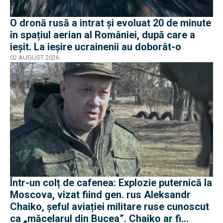
O dronă rusă a intrat și evoluat 20 de minute
în spațiul aerian al României, după care a
ieșit. La ieșire ucrainenii au doborât-o
02 AUGUST 2026
Într-un colț de cafenea: Explozie puternică la
Moscova, vizat fiind gen. rus Aleksandr
Chaiko, șeful aviației militare ruse cunoscut
ca „măcelarul din Bucea”. Chaiko ar fi