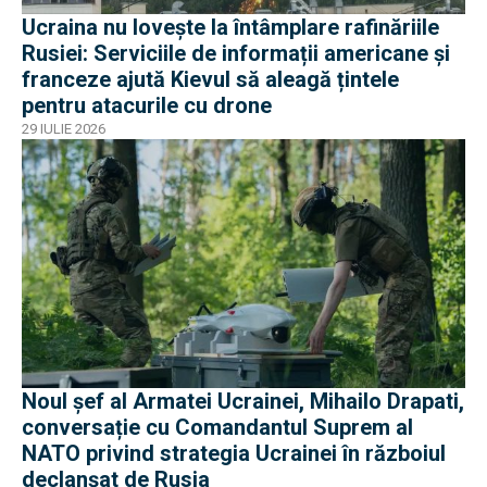
Ucraina nu lovește la întâmplare rafinăriile
Rusiei: Serviciile de informații americane și
franceze ajută Kievul să aleagă țintele
pentru atacurile cu drone
29 IULIE 2026
Noul șef al Armatei Ucrainei, Mihailo Drapati,
conversație cu Comandantul Suprem al
NATO privind strategia Ucrainei în războiul
declanșat de Rusia