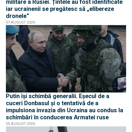
militare a Rusiei. Țintele au fost identificate
iar ucrainenii se pregătesc să „elibereze
dronele”
07 AUGUST 2026
Putin își schimbă generalii. Eșecul de a
cuceri Donbasul și o tentativă de a
impulsiona invazia din Ucraina au condus la
schimbări în conducerea Armatei ruse
05 AUGUST 2026