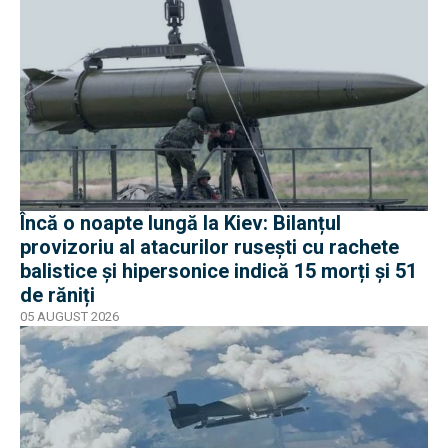
Încă o noapte lungă la Kiev: Bilanțul
provizoriu al atacurilor rusești cu rachete
balistice și hipersonice indică 15 morți și 51
de răniți
05 AUGUST 2026