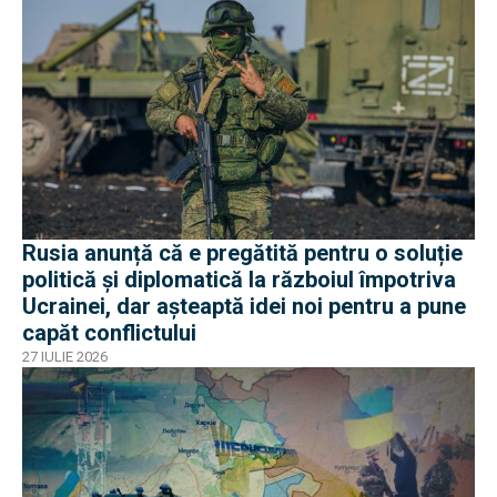
Rusia anunță că e pregătită pentru o soluție
politică și diplomatică la războiul împotriva
Ucrainei, dar așteaptă idei noi pentru a pune
capăt conflictului
27 IULIE 2026