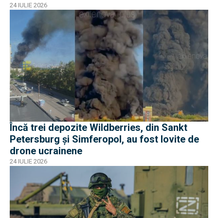
24 IULIE 2026
Încă trei depozite Wildberries, din Sankt
Petersburg și Simferopol, au fost lovite de
drone ucrainene
24 IULIE 2026