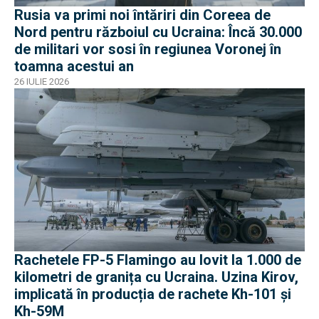
Rusia va primi noi întăriri din Coreea de
Nord pentru războiul cu Ucraina: Încă 30.000
de militari vor sosi în regiunea Voronej în
toamna acestui an
26 IULIE 2026
Rachetele FP-5 Flamingo au lovit la 1.000 de
kilometri de granița cu Ucraina. Uzina Kirov,
implicată în producția de rachete Kh-101 și
Kh-59M