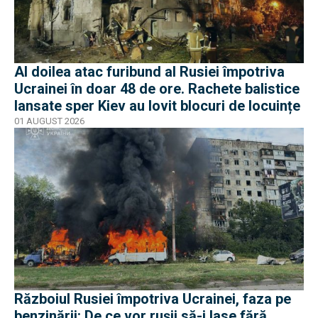
Al doilea atac furibund al Rusiei împotriva
Ucrainei în doar 48 de ore. Rachete balistice
lansate sper Kiev au lovit blocuri de locuințe
01 AUGUST 2026
Războiul Rusiei împotriva Ucrainei, faza pe
benzinării: De ce vor rușii să-i lase fără