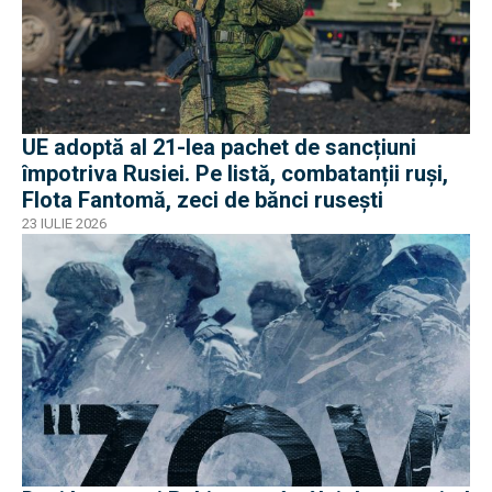
UE adoptă al 21-lea pachet de sancțiuni
împotriva Rusiei. Pe listă, combatanții ruși,
Flota Fantomă, zeci de bănci rusești
23 IULIE 2026