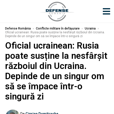
Defense România
›
Conflicte militare în defășurare
›
Ucraina
›
Oficial ucrainean: Rusia poate susține la nesfârșit războiul din Ucraina.
Depinde de un singur om să se împace într-o singură zi
Oficial ucrainean: Rusia
poate susține la nesfârșit
războiul din Ucraina.
Depinde de un singur om
să se împace într-o
singură zi
De
Ciprian Dumitrache