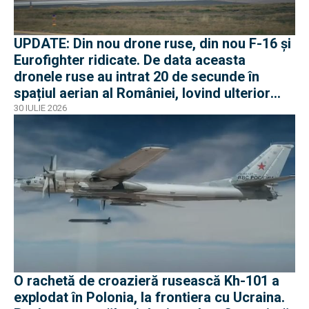
UPDATE: Din nou drone ruse, din nou F-16 și
Eurofighter ridicate. De data aceasta
dronele ruse au intrat 20 de secunde în
spațiul aerian al României, lovind ulterior
Ucraina
30 IULIE 2026
O rachetă de croazieră rusească Kh-101 a
explodat în Polonia, la frontiera cu Ucraina.