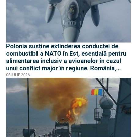
Polonia susține extinderea conductei de
combustibil a NATO în Est, esențială pentru
alimentarea inclusiv a avioanelor în cazul
unui conflict major în regiune. România,
parte a proiectului
08 IULIE 2026