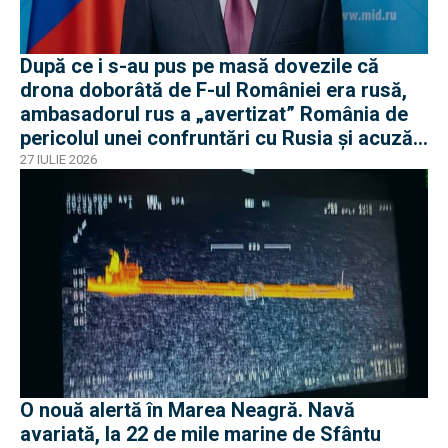
După ce i s-au pus pe masă dovezile că
drona doborâtă de F-ul României era rusă,
ambasadorul rus a „avertizat” România de
pericolul unei confruntări cu Rusia și acuză
o „înscenare propagandistă”
27 IULIE 2026
O nouă alertă în Marea Neagră. Navă
avariată, la 22 de mile marine de Sfântu