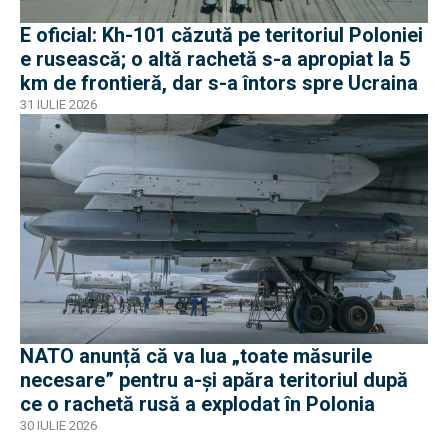
E oficial: Kh-101 căzută pe teritoriul Poloniei
e rusească; o altă rachetă s-a apropiat la 5
km de frontieră, dar s-a întors spre Ucraina
31 IULIE 2026
NATO anunță că va lua „toate măsurile
necesare” pentru a-și apăra teritoriul după
ce o rachetă rusă a explodat în Polonia
30 IULIE 2026