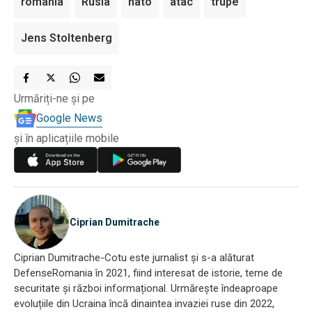
romania
Rusia
nato
atac
trupe
Jens Stoltenberg
Urmăriți-ne și pe
Google News
și în aplicațiile mobile
Ciprian Dumitrache
Ciprian Dumitrache-Cotu este jurnalist și s-a alăturat
DefenseRomania în 2021, fiind interesat de istorie, teme de
securitate și război informațional. Urmărește îndeaproape
evoluțiile din Ucraina încă dinaintea invaziei ruse din 2022,