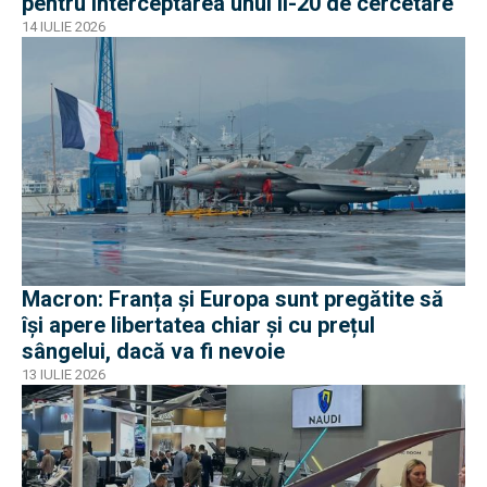
pentru interceptarea unui Il-20 de cercetare
14 IULIE 2026
Macron: Franța și Europa sunt pregătite să
își apere libertatea chiar și cu prețul
sângelui, dacă va fi nevoie
13 IULIE 2026