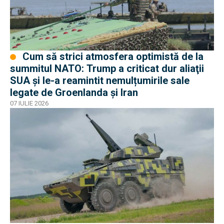
Cum să strici atmosfera optimistă de la
summitul NATO: Trump a criticat dur aliaţii
SUA şi le-a reamintit nemulțumirile sale
legate de Groenlanda şi Iran
07 IULIE 2026