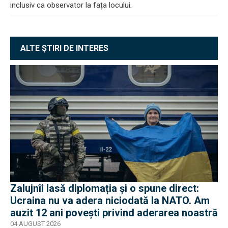
inclusiv ca observator la fața locului.
ALTE ȘTIRI DE INTERES
Zalujnîi lasă diplomația și o spune direct:
Ucraina nu va adera niciodată la NATO. Am
auzit 12 ani povești privind aderarea noastră
04 AUGUST 2026