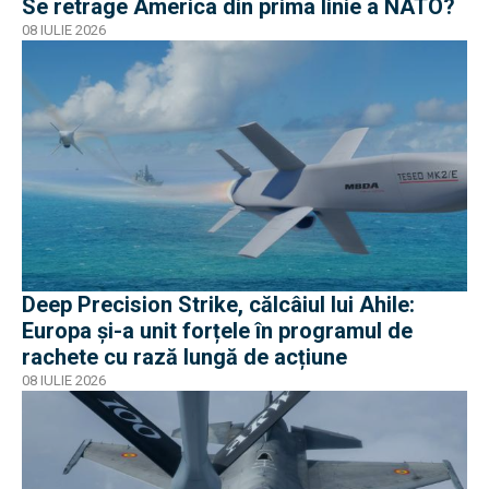
Se retrage America din prima linie a NATO?
08 IULIE 2026
Deep Precision Strike, călcâiul lui Ahile:
Europa și-a unit forțele în programul de
rachete cu rază lungă de acțiune
08 IULIE 2026