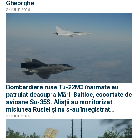
Gheorghe
24 IULIE 2026
Bombardiere ruse Tu-22M3 înarmate au
patrulat deasupra Mării Baltice, escortate de
avioane Su-35S. Aliații au monitorizat
misiunea Rusiei și nu s-au înregistrat
incidente
21 IULIE 2026