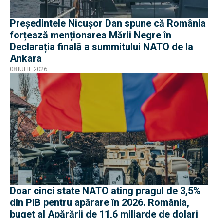
Președintele Nicușor Dan spune că România
forțează menționarea Mării Negre în
Declarația finală a summitului NATO de la
Ankara
08 IULIE 2026
Doar cinci state NATO ating pragul de 3,5%
din PIB pentru apărare în 2026. România,
buget al Apărării de 11,6 miliarde de dolari