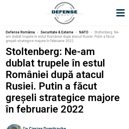
Defense România
›
Securitate & Externe
›
NATO
›
Stoltenberg: Ne-
am dublat trupele în estul României după atacul Rusiei. Putin a făcut
greșeli strategice majore în februarie 2022
Stoltenberg: Ne-am
dublat trupele în estul
României după atacul
Rusiei. Putin a făcut
greșeli strategice majore
în februarie 2022
De
Ciprian Dumitrache