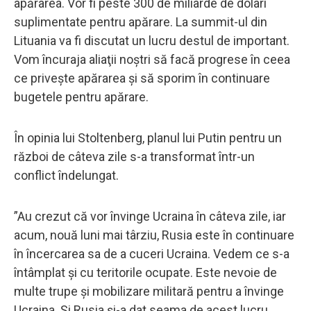
apărarea. Vor fi peste 300 de miliarde de dolari
suplimentate pentru apărare. La summit-ul din
Lituania va fi discutat un lucru destul de important.
Vom încuraja aliaţii noştri să facă progrese în ceea
ce priveşte apărarea şi să sporim în continuare
bugetele pentru apărare.
În opinia lui Stoltenberg, planul lui Putin pentru un
război de câteva zile s-a transformat într-un
conflict îndelungat.
”Au crezut că vor învinge Ucraina în câteva zile, iar
acum, nouă luni mai târziu, Rusia este în continuare
în încercarea sa de a cuceri Ucraina. Vedem ce s-a
întâmplat şi cu teritorile ocupate. Este nevoie de
multe trupe şi mobilizare militară pentru a învinge
Ucraina. Şi Rusia şi-a dat seama de acest lucru