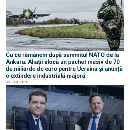
Cu ce rămânem după summitul NATO de la
Ankara: Aliații alocă un pachet masiv de 70
de miliarde de euro pentru Ucraina și anunță
o extindere industrială majoră
08 IULIE 2026