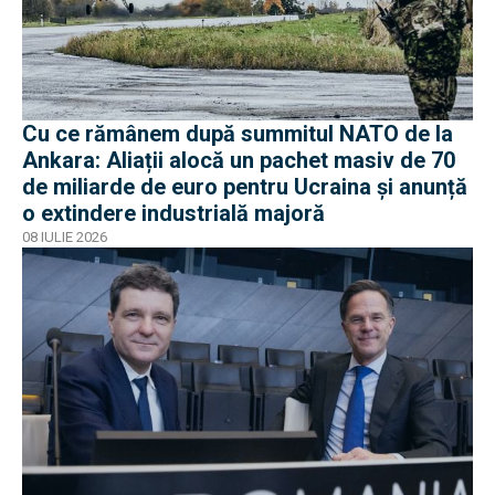
Cu ce rămânem după summitul NATO de la
Ankara: Aliații alocă un pachet masiv de 70
de miliarde de euro pentru Ucraina și anunță
o extindere industrială majoră
08 IULIE 2026