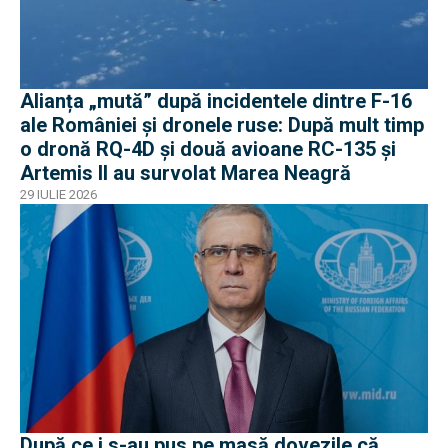
Alianța „mută” după incidentele dintre F-16
ale României și dronele ruse: După mult timp
o dronă RQ-4D și două avioane RC-135 și
Artemis II au survolat Marea Neagră
29 IULIE 2026
După ce i s-au pus pe masă dovezile că