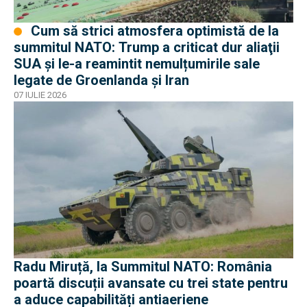
Cum să strici atmosfera optimistă de la
summitul NATO: Trump a criticat dur aliaţii
SUA şi le-a reamintit nemulțumirile sale
legate de Groenlanda şi Iran
07 IULIE 2026
Radu Miruță, la Summitul NATO: România
poartă discuții avansate cu trei state pentru
a aduce capabilități antiaeriene