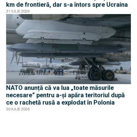
km de frontieră, dar s-a întors spre Ucraina
31 IULIE 2026
NATO anunță că va lua „toate măsurile
necesare” pentru a-și apăra teritoriul după
ce o rachetă rusă a explodat în Polonia
30 IULIE 2026