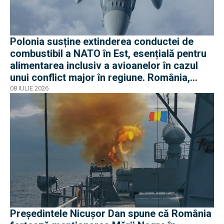
Polonia susține extinderea conductei de
combustibil a NATO în Est, esențială pentru
alimentarea inclusiv a avioanelor în cazul
unui conflict major în regiune. România,
parte a proiectului
08 IULIE 2026
Președintele Nicușor Dan spune că România