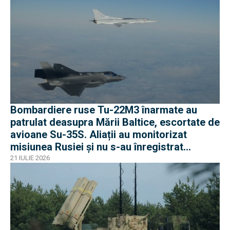
Bombardiere ruse Tu-22M3 înarmate au
patrulat deasupra Mării Baltice, escortate de
avioane Su-35S. Aliații au monitorizat
misiunea Rusiei și nu s-au înregistrat
incidente
21 IULIE 2026