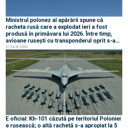
Ministrul polonez al apărării spune că
racheta rusă care a explodat ieri a fost
produsă în primăvara lui 2026. Între timp,
avioane rusești cu transponderul oprit s-au
apropiat de frontiera Poloniei
31 IULIE 2026
E oficial: Kh-101 căzută pe teritoriul Poloniei
e rusească; o altă rachetă s-a apropiat la 5