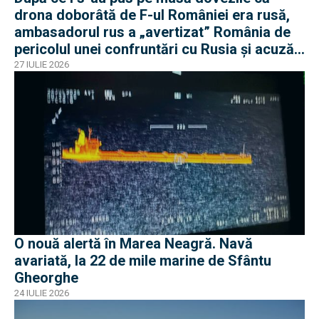
drona doborâtă de F-ul României era rusă,
ambasadorul rus a „avertizat” România de
pericolul unei confruntări cu Rusia și acuză
o „înscenare propagandistă”
27 IULIE 2026
O nouă alertă în Marea Neagră. Navă
avariată, la 22 de mile marine de Sfântu
Gheorghe
24 IULIE 2026