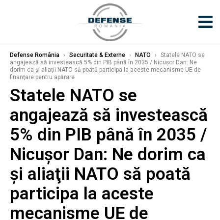
Defense România
›
Securitate & Externe
›
NATO
›
Statele NATO se
angajează să investească 5% din PIB până în 2035 / Nicuşor Dan: Ne
dorim ca şi aliaţii NATO să poată participa la aceste mecanisme UE de
finanţare pentru apărare
Statele NATO se
angajează să investească
5% din PIB până în 2035 /
Nicuşor Dan: Ne dorim ca
şi aliaţii NATO să poată
participa la aceste
mecanisme UE de