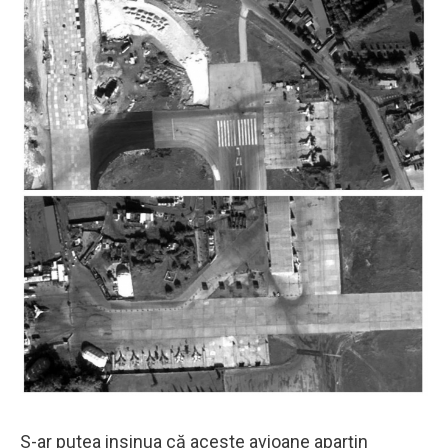
S-ar putea insinua că aceste avioane aparţin