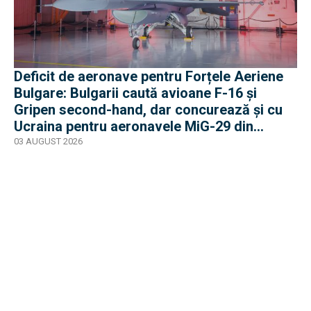
Deficit de aeronave pentru Forțele Aeriene
Bulgare: Bulgarii caută avioane F-16 și
Gripen second-hand, dar concurează și cu
Ucraina pentru aeronavele MiG-29 din
Polonia
03 AUGUST 2026