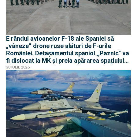
E rândul avioanelor F-18 ale Spaniei să
„vâneze” drone ruse alături de F-urile
României. Detașamentul spaniol ,,Paznic'' va
fi dislocat la MK și preia apărarea spațiului
aerian românesc
30 IULIE 2026