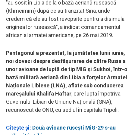
"au sosit în Libia de la o bază aeriană rusească
(Khmeimim) după ce au tranzitat Siria, unde
credem că ele au fost revopsite pentru a disimula
originea lor rusească", a indicat comandamentul
african al armatei americane, pe 26 mai 2019.
Pentagonul a prezentat, la jumătatea lunii iunie,
noi dovezi despre desfăşurarea de către Rusia a
unor avioane de luptă de tip MIG şi Sukhoi, într-o
bază militară aeriană din Libia a forţelor Armatei
Naționale Libiene (LNA), aflate sub conducerea
mareșalului Khalifa Haftar
, care lupta împotriva
Guvernului Libian de Uniune Naţională (GNA),
recunoscut de ONU, cu sediul în capitala Tripoli.
Citeşte şi:
Două avioane ruseşti MiG-29 s-au