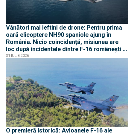
Vânători mai ieftini de drone: Pentru prima
oară elicoptere NH90 spaniole ajung în
România. Nicio coincidență, misiunea are
loc după incidentele dintre F-16 românești și
dronele ruse
31 IULIE 2026
O premieră istorică: Avioanele F-16 ale