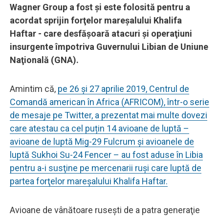
Wagner Group a fost şi este folosită pentru a
acordat sprijin forţelor mareşalului Khalifa
Haftar - care desfăşoară atacuri şi operaţiuni
insurgente împotriva Guvernului Libian de Uniune
Naţională (GNA).
Amintim că,
pe 26 şi 27 aprilie 2019, Centrul de
Comandă american în Africa (AFRICOM), într-o serie
de mesaje pe Twitter, a prezentat mai multe dovezi
care atestau ca cel puțin 14 avioane de luptă –
avioane de luptă Mig-29 Fulcrum și avioanele de
luptă Sukhoi Su-24 Fencer – au fost aduse în Libia
pentru a-i susţine pe mercenarii ruşi care luptă de
partea forţelor mareşalului Khalifa Haftar.
Avioane de vânătoare ruseşti de a patra generaţie