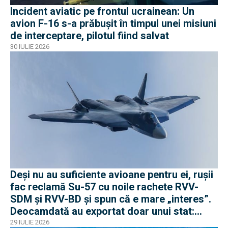
Incident aviatic pe frontul ucrainean: Un
avion F-16 s-a prăbușit în timpul unei misiuni
de interceptare, pilotul fiind salvat
30 IULIE 2026
Deși nu au suficiente avioane pentru ei, rușii
fac reclamă Su-57 cu noile rachete RVV-
SDM și RVV-BD și spun că e mare „interes”.
Deocamdată au exportat doar unui stat:
Algeria
29 IULIE 2026