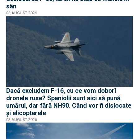
sân
03 AUGUST 2026
Dacă excludem F-16, cu ce vom doborî
dronele ruse? Spaniolii sunt aici să pună
umărul, dar fără NH90. Când vor fi dislocate
și elicopterele
03 AUGUST 2026