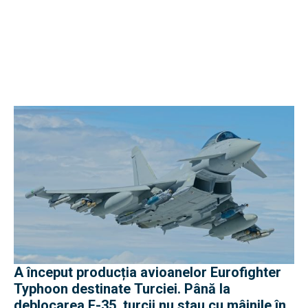
A început producția avioanelor Eurofighter
Typhoon destinate Turciei. Până la
deblocarea F-35, turcii nu stau cu mâinile în