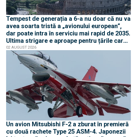
Tempest de generația a 6-a nu doar că nu va
avea soarta tristă a „avionului european”,
dar poate intra în serviciu mai rapid de 2035.
Ultima strigare e aproape pentru țările care
vor în program
02 AUGUST 2026
Un avion Mitsubishi F-2 a zburat în premieră
cu două rachete Type 25 ASM-4. Japonezii