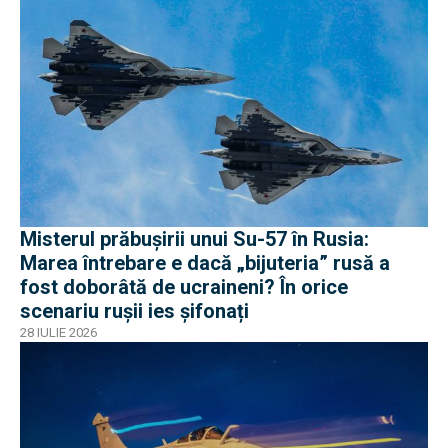
Misterul prăbușirii unui Su-57 în Rusia:
Marea întrebare e dacă „bijuteria” rusă a
fost doborâtă de ucraineni? În orice
scenariu rușii ies șifonați
28 IULIE 2026