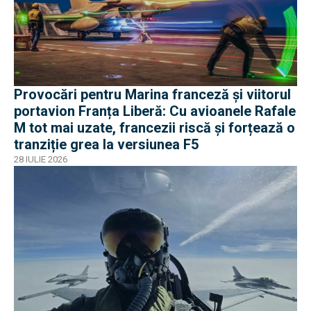
Provocări pentru Marina franceză și viitorul
portavion Franța Liberă: Cu avioanele Rafale
M tot mai uzate, francezii riscă și forțează o
tranziție grea la versiunea F5
28 IULIE 2026