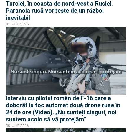
Turciei, în coasta de nord-vest a Rusiei.
Paranoia rusă vorbește de un război
inevitabil
31 IULIE 2026
Interviu cu pilotul român de F-16 care a
doborât la foc automat două drone ruse în
24 de ore (Video). „Nu sunteți singuri, noi
suntem acolo să vă protejăm”
30 IULIE 2026