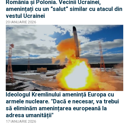
România și Polonia. Vecinii Ucrainei,
amenințați cu un ”salut” similar cu atacul din
vestul Ucrainei
20 IANUARIE 2026
Ideologul Kremlinului amenință Europa cu
armele nucleare. "Dacă e necesar, va trebui
să eliminăm amenințarea europeană la
adresa umanității"
17 IANUARIE 2026