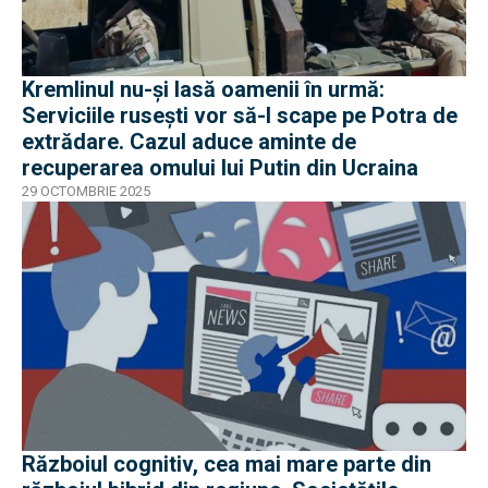
Kremlinul nu-și lasă oamenii în urmă:
Serviciile rusești vor să-l scape pe Potra de
extrădare. Cazul aduce aminte de
recuperarea omului lui Putin din Ucraina
29 OCTOMBRIE 2025
Războiul cognitiv, cea mai mare parte din