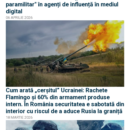
paramilitar'' în agenți de influență în mediul
digital
06 APRILIE 2026
Cum arată „cerșitul” Ucrainei: Rachete
Flamingo și 60% din armament produse
intern. În România securitatea e sabotată din
interior cu riscul de a aduce Rusia la graniță
18 MARTIE 2026