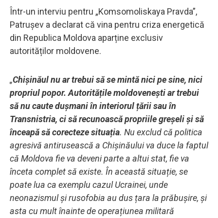
Într-un interviu pentru „Komsomoliskaya Pravda”,
Patrușev a declarat că vina pentru criza energetică
din Republica Moldova aparține exclusiv
autorităților moldovene.
„
Chișinăul nu ar trebui să se mintă nici pe sine, nici
propriul popor. Autoritățile moldovenești ar trebui
să nu caute dușmani în interiorul țării sau în
Transnistria, ci să recunoască propriile greșeli și să
înceapă să corecteze situația
. Nu exclud că politica
agresivă antirusească a Chișinăului va duce la faptul
că Moldova fie va deveni parte a altui stat, fie va
înceta complet să existe. În această situație, se
poate lua ca exemplu cazul Ucrainei, unde
neonazismul și rusofobia au dus țara la prăbușire, și
asta cu mult înainte de operațiunea militară