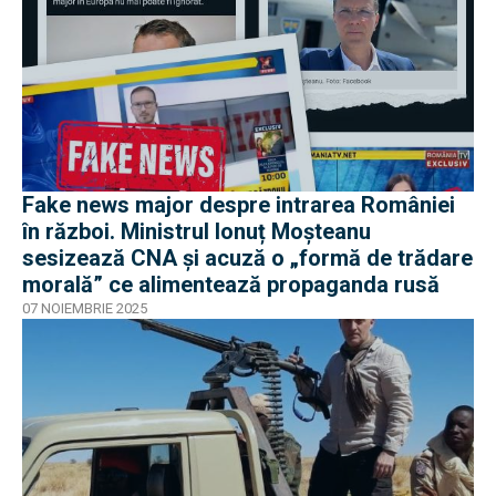
Fake news major despre intrarea României
în război. Ministrul Ionuț Moșteanu
sesizează CNA și acuză o „formă de trădare
morală” ce alimentează propaganda rusă
07 NOIEMBRIE 2025