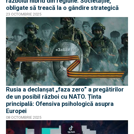
războiul hibrid din regiune. Societățile,
obligate să treacă la o gândire strategică
23 OCTOMBRIE 2025
Rusia a declanșat „faza zero” a pregătirilor
de un posibil război cu NATO. Ținta
principală: Ofensiva psihologică asupra
Europei
08 OCTOMBRIE 2025