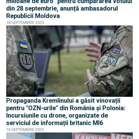
milioane de euro” pentru cumpărarea votului
din 28 septembrie, anunță ambasadorul
Republicii Moldova
18 SEPTEMBRIE 2025
Propaganda Kremlinului a găsit vinovații
pentru "OZN-urile" din România și Polonia:
Incursiunile cu drone, organizate de
serviciul de informații britanic MI6
16 SEPTEMBRIE 2025