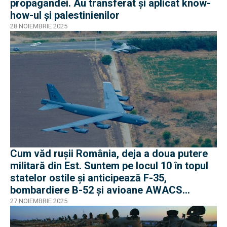
propagandei. Au transferat și aplicat know-
how-ul și palestinienilor
28 NOIEMBRIE 2025
Cum văd rușii România, deja a doua putere
militară din Est. Suntem pe locul 10 în topul
statelor ostile și anticipează F-35,
bombardiere B-52 și avioane AWACS
dislocate aici
27 NOIEMBRIE 2025