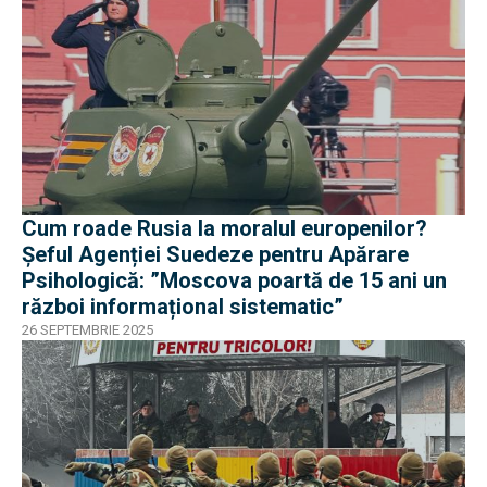
Cum roade Rusia la moralul europenilor?
Șeful Agenției Suedeze pentru Apărare
Psihologică: ”Moscova poartă de 15 ani un
război informațional sistematic”
26 SEPTEMBRIE 2025