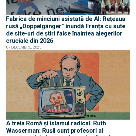
Fabrica de minciuni asistată de AI: Rețeaua
rusă „Doppelgänger” inundă Franța cu sute
de site-uri de știri false înaintea alegerilor
cruciale din 2026
07 DECEMBRIE 2025
A treia Romă și islamul radical. Ruth
Wasserman: Rușii sunt profesori ai