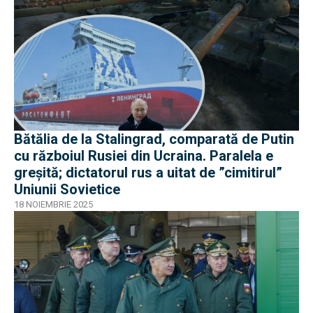
Bătălia de la Stalingrad, comparată de Putin
cu războiul Rusiei din Ucraina. Paralela e
greșită; dictatorul rus a uitat de ”cimitirul”
Uniunii Sovietice
18 NOIEMBRIE 2025