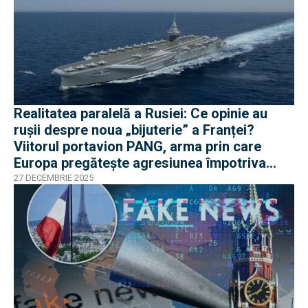
Realitatea paralelă a Rusiei: Ce opinie au
rușii despre noua „bijuterie” a Franței?
Viitorul portavion PANG, arma prin care
Europa pregătește agresiunea împotriva
Rusiei
27 DECEMBRIE 2025