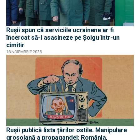
Rușii spun că serviciile ucrainene ar fi
încercat să-l asasineze pe Șoigu într-un
cimitir
18 NOIEMBRIE 2025
Rușii publică lista țărilor ostile. Manipulare
grosolană a propagandei: România,