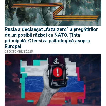
Rusia a declanșat „faza zero” a pregătirilor
de un posibil război cu NATO. Ținta
principală: Ofensiva psihologică asupra
Europei
08 OCTOMBRIE 2025