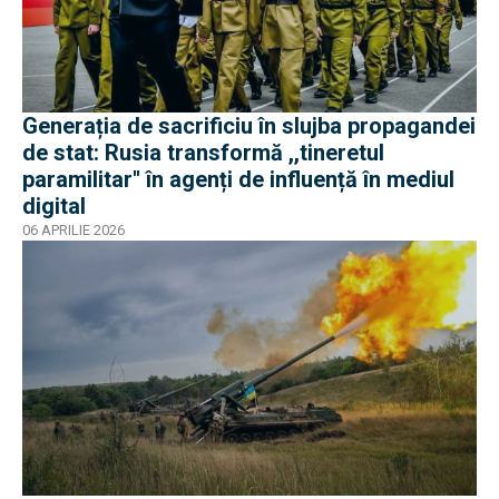
Generația de sacrificiu în slujba propagandei
de stat: Rusia transformă ,,tineretul
paramilitar'' în agenți de influență în mediul
digital
06 APRILIE 2026