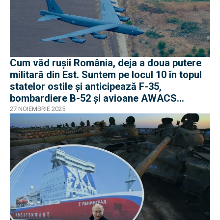
Cum văd rușii România, deja a doua putere
militară din Est. Suntem pe locul 10 în topul
statelor ostile și anticipează F-35,
bombardiere B-52 și avioane AWACS
dislocate aici
27 NOIEMBRIE 2025