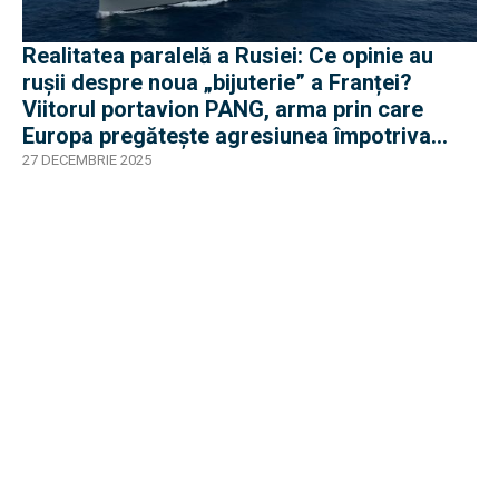
Realitatea paralelă a Rusiei: Ce opinie au
rușii despre noua „bijuterie” a Franței?
Viitorul portavion PANG, arma prin care
Europa pregătește agresiunea împotriva
Rusiei
27 DECEMBRIE 2025