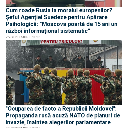
Cum roade Rusia la moralul europenilor?
Șeful Agenției Suedeze pentru Apărare
Psihologică: ”Moscova poartă de 15 ani un
război informațional sistematic”
26 SEPTEMBRIE 2025
"Ocuparea de facto a Republicii Moldovei":
Propaganda rusă acuză NATO de planuri de
invazie, înaintea alegerilor parlamentare