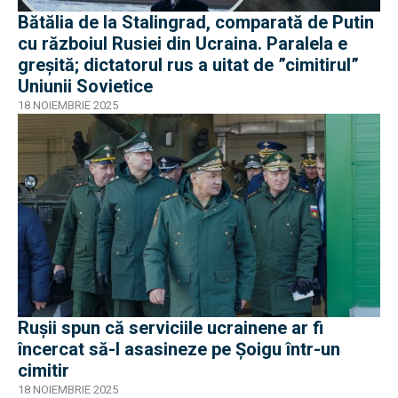
Bătălia de la Stalingrad, comparată de Putin
cu războiul Rusiei din Ucraina. Paralela e
greșită; dictatorul rus a uitat de ”cimitirul”
Uniunii Sovietice
18 NOIEMBRIE 2025
Rușii spun că serviciile ucrainene ar fi
încercat să-l asasineze pe Șoigu într-un
cimitir
18 NOIEMBRIE 2025