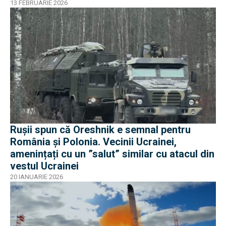
13 FEBRUARIE 2026
Rușii spun că Oreshnik e semnal pentru
România și Polonia. Vecinii Ucrainei,
amenințați cu un ”salut” similar cu atacul din
vestul Ucrainei
20 IANUARIE 2026