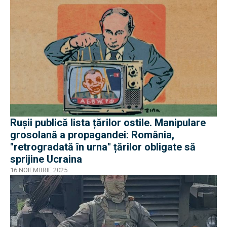
Rușii publică lista țărilor ostile. Manipulare
grosolană a propagandei: România,
"retrogradată în urna" țărilor obligate să
sprijine Ucraina
16 NOIEMBRIE 2025