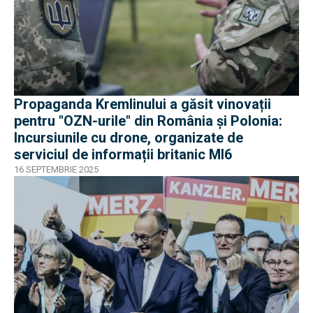
Propaganda Kremlinului a găsit vinovații
pentru "OZN-urile" din România și Polonia:
Incursiunile cu drone, organizate de
serviciul de informații britanic MI6
16 SEPTEMBRIE 2025