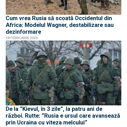
Cum vrea Rusia să scoată Occidentul din
Africa: Modelul Wagner, destabilizare sau
dezinformare
18 FEBRUARIE 2026
De la ”Kievul, în 3 zile”, la patru ani de
război. Rutte: ”Rusia e ursul care avansează
prin Ucraina cu viteza melcului”