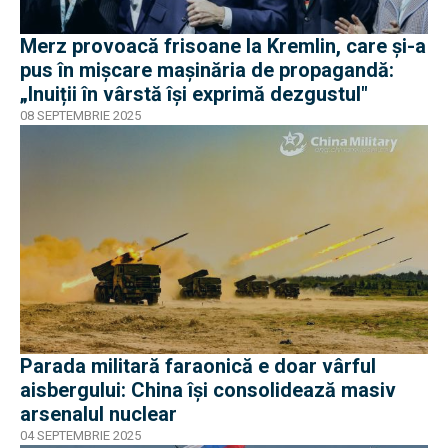
Merz provoacă frisoane la Kremlin, care și-a
pus în mișcare mașinăria de propagandă:
„Inuiții în vârstă își exprimă dezgustul"
08 SEPTEMBRIE 2025
Parada militară faraonică e doar vârful
aisbergului: China își consolidează masiv
arsenalul nuclear
04 SEPTEMBRIE 2025