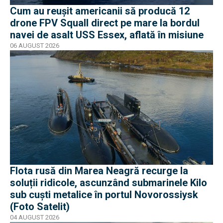
Cum au reușit americanii să producă 12
drone FPV Squall direct pe mare la bordul
navei de asalt USS Essex, aflată în misiune
06 AUGUST 2026
Flota rusă din Marea Neagră recurge la
soluții ridicole, ascunzând submarinele Kilo
sub cuști metalice în portul Novorossiysk
(Foto Satelit)
04 AUGUST 2026