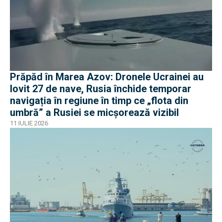
Prăpăd în Marea Azov: Dronele Ucrainei au
lovit 27 de nave, Rusia închide temporar
navigația în regiune în timp ce „flota din
umbră” a Rusiei se micșorează vizibil
11 IULIE 2026