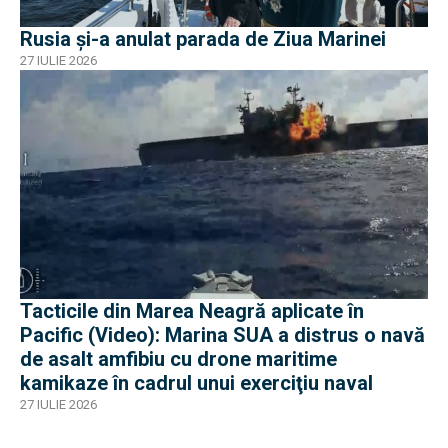
Rusia și-a anulat parada de Ziua Marinei
27 IULIE 2026
Tacticile din Marea Neagră aplicate în
Pacific (Video): Marina SUA a distrus o navă
de asalt amfibiu cu drone maritime
kamikaze în cadrul unui exerciţiu naval
27 IULIE 2026