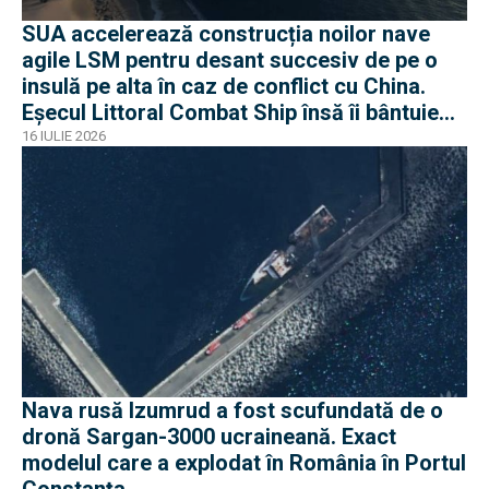
SUA accelerează construcția noilor nave
agile LSM pentru desant succesiv de pe o
insulă pe alta în caz de conflict cu China.
Eșecul Littoral Combat Ship însă îi bântuie
pe americani
16 IULIE 2026
Nava rusă Izumrud a fost scufundată de o
dronă Sargan-3000 ucraineană. Exact
modelul care a explodat în România în Portul
Constanța