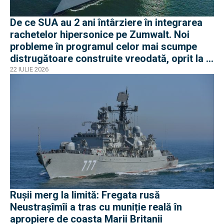
De ce SUA au 2 ani întârziere în integrarea
rachetelor hipersonice pe Zumwalt. Noi
probleme în programul celor mai scumpe
distrugătoare construite vreodată, oprit la 3
nave
22 IULIE 2026
Rușii merg la limită: Fregata rusă
Neustrașîmîi a tras cu muniție reală în
apropiere de coasta Marii Britanii