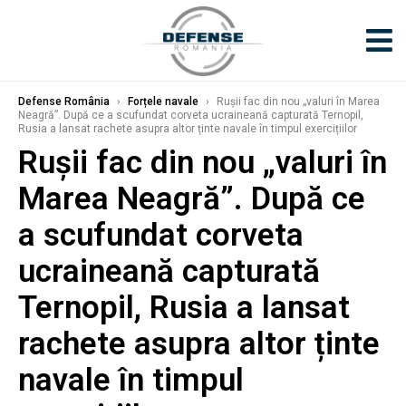
Defense România
›
Forțele navale
›
Rușii fac din nou „valuri în Marea
Neagră”. După ce a scufundat corveta ucraineană capturată Ternopil,
Rusia a lansat rachete asupra altor ținte navale în timpul exercițiilor
Rușii fac din nou „valuri în
Marea Neagră”. După ce
a scufundat corveta
ucraineană capturată
Ternopil, Rusia a lansat
rachete asupra altor ținte
navale în timpul