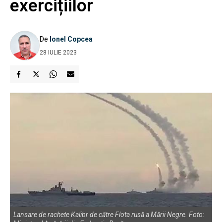
exercițiilor
De
Ionel Copcea
28 IULIE 2023
Lansare de rachete Kalibr de către Flota rusă a Mării Negre. Foto: