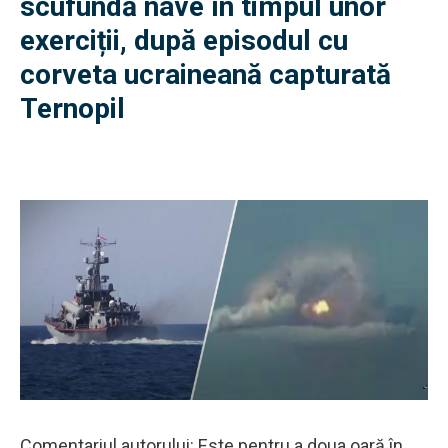
scufundă nave în timpul unor
exerciții, după episodul cu
corveta ucraineană capturată
Ternopil
Comentariul autorului: Este pentru a doua oară în