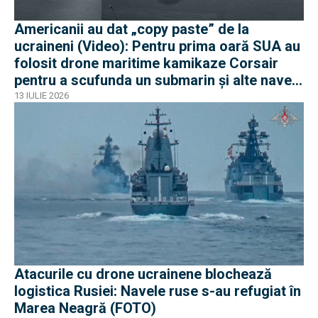
Americanii au dat „copy paste” de la
ucraineni (Video): Pentru prima oară SUA au
folosit drone maritime kamikaze Corsair
pentru a scufunda un submarin și alte nave
iraniene
13 IULIE 2026
Atacurile cu drone ucrainene blochează
logistica Rusiei: Navele ruse s-au refugiat în
Marea Neagră (FOTO)