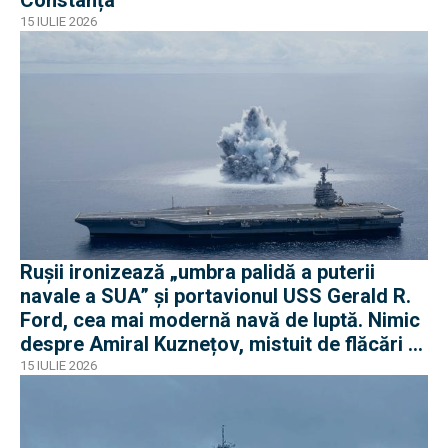
15 IULIE 2026
Rușii ironizează „umbra palidă a puterii
navale a SUA” și portavionul USS Gerald R.
Ford, cea mai modernă navă de luptă. Nimic
despre Amiral Kuznețov, mistuit de flăcări și
ruginit la cheu
15 IULIE 2026