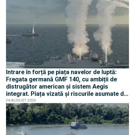
Intrare în forță pe piața navelor de luptă:
Fregata germană GMF 140, cu ambiții de
distrugător american și sistem Aegis
integrat. Piața vizată și riscurile asumate de
Rheinmetall
04 AUGUST 2026