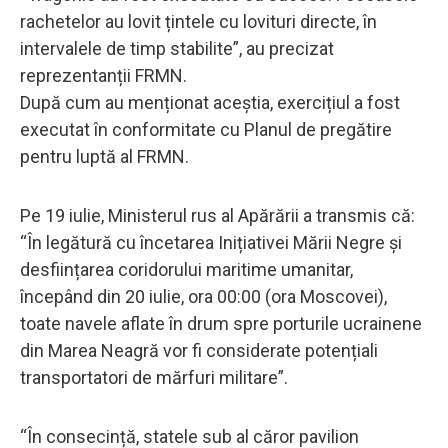
rachetelor au lovit țintele cu lovituri directe, în
intervalele de timp stabilite”, au precizat
reprezentanții FRMN.
După cum au menționat aceștia, exercițiul a fost
executat în conformitate cu Planul de pregătire
pentru luptă al FRMN.
Pe 19 iulie, Ministerul rus al Apărării a transmis că:
“În legătură cu încetarea Inițiativei Mării Negre și
desființarea coridorului maritime umanitar,
începând din 20 iulie, ora 00:00 (ora Moscovei),
toate navele aflate în drum spre porturile ucrainene
din Marea Neagră vor fi considerate potențiali
transportatori de mărfuri militare”.
“În consecință, statele sub al căror pavilion