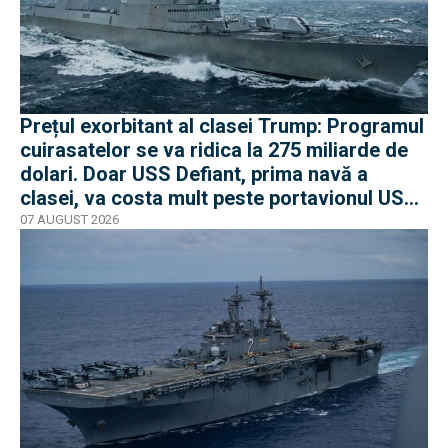
Prețul exorbitant al clasei Trump: Programul
cuirasatelor se va ridica la 275 miliarde de
dolari. Doar USS Defiant, prima navă a
clasei, va costa mult peste portavionul USS
Gerald R. Ford
07 AUGUST 2026