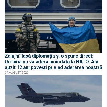
Zalujnîi lasă diplomația și o spune direct:
Ucraina nu va adera niciodată la NATO. Am
auzit 12 ani povești privind aderarea noastră
04 AUGUST 2026