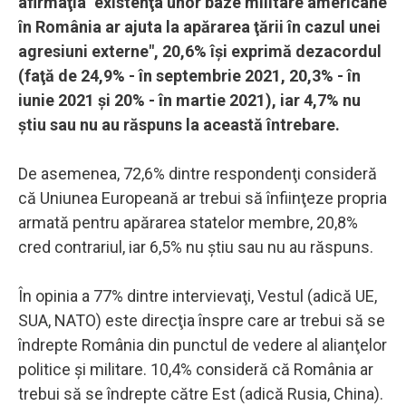
afirmaţia "existenţa unor baze militare americane
în România ar ajuta la apărarea ţării în cazul unei
agresiuni externe", 20,6% îşi exprimă dezacordul
(faţă de 24,9% - în septembrie 2021, 20,3% - în
iunie 2021 şi 20% - în martie 2021), iar 4,7% nu
ştiu sau nu au răspuns la această întrebare.
De asemenea, 72,6% dintre respondenţi consideră
că Uniunea Europeană ar trebui să înfiinţeze propria
armată pentru apărarea statelor membre, 20,8%
cred contrariul, iar 6,5% nu ştiu sau nu au răspuns.
În opinia a 77% dintre intervievaţi, Vestul (adică UE,
SUA, NATO) este direcţia înspre care ar trebui să se
îndrepte România din punctul de vedere al alianţelor
politice şi militare. 10,4% consideră că România ar
trebui să se îndrepte către Est (adică Rusia, China).