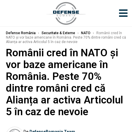
Defense România
›
Securitate & Externe
›
NATO
›
Românii cred în
NATO și vor baze americane în România. Peste 70% dintre români cred că
Alianța ar activa Articolul 5 în caz de nevoie
Românii cred în NATO și
vor baze americane în
România. Peste 70%
dintre români cred că
Alianța ar activa Articolul
5 în caz de nevoie
De
DefenseRomania Team