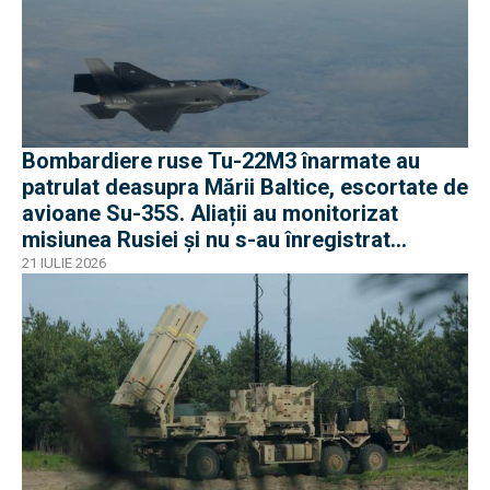
Bombardiere ruse Tu-22M3 înarmate au
patrulat deasupra Mării Baltice, escortate de
avioane Su-35S. Aliații au monitorizat
misiunea Rusiei și nu s-au înregistrat
incidente
21 IULIE 2026