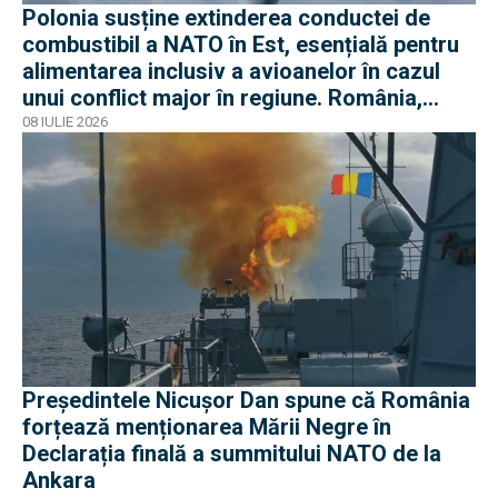
Polonia susține extinderea conductei de
combustibil a NATO în Est, esențială pentru
alimentarea inclusiv a avioanelor în cazul
unui conflict major în regiune. România,
parte a proiectului
08 IULIE 2026
Președintele Nicușor Dan spune că România
forțează menționarea Mării Negre în
Declarația finală a summitului NATO de la
Ankara