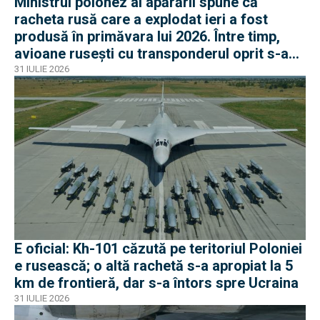
Ministrul polonez al apărării spune că
racheta rusă care a explodat ieri a fost
produsă în primăvara lui 2026. Între timp,
avioane rusești cu transponderul oprit s-au
apropiat de frontiera Poloniei
31 IULIE 2026
E oficial: Kh-101 căzută pe teritoriul Poloniei
e rusească; o altă rachetă s-a apropiat la 5
km de frontieră, dar s-a întors spre Ucraina
31 IULIE 2026