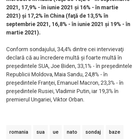
2021, 17,9% - în iunie 2021 şi 16% - în martie
2021) şi 17,2% în China (faţă de 13,5% în
septembrie 2021, 16,8% - în iunie 2021 şi 19% - în
martie 2021).
Conform sondajului, 34,4% dintre cei intervievaţi
declară că au încredere multă şi foarte multă în
preşedintele SUA, Joe Biden, 33,1% - în preşedintele
Republicii Moldova, Maia Sandu, 24,8% - în
preşedintele Franţei, Emanuel Macron, 23,3% - în
preşedintele Rusiei, Vladimir Putin, iar 19,3% în
premierul Ungariei, Viktor Orban.
romania
sua
ue
nato
sondaj
baze