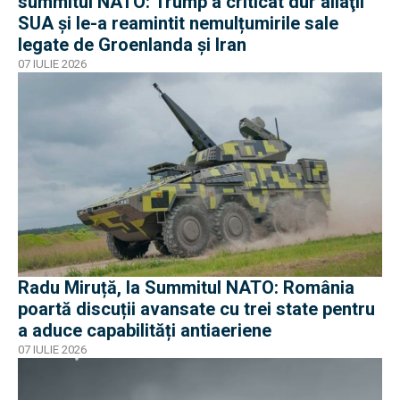
summitul NATO: Trump a criticat dur aliaţii
SUA şi le-a reamintit nemulțumirile sale
legate de Groenlanda şi Iran
07 IULIE 2026
Radu Miruță, la Summitul NATO: România
poartă discuții avansate cu trei state pentru
a aduce capabilități antiaeriene
07 IULIE 2026