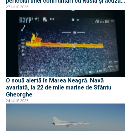
pericolul unei confruntări cu Rusia și acuză
o „înscenare propagandistă”
27 IULIE 2026
O nouă alertă în Marea Neagră. Navă
avariată, la 22 de mile marine de Sfântu
Gheorghe
24 IULIE 2026