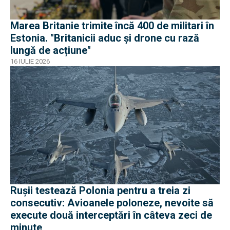
Marea Britanie trimite încă 400 de militari în
Estonia. "Britanicii aduc și drone cu rază
lungă de acțiune"
16 IULIE 2026
Rușii testează Polonia pentru a treia zi
consecutiv: Avioanele poloneze, nevoite să
execute două interceptări în câteva zeci de
minute