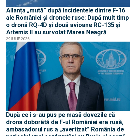
Alianța „mută” după incidentele dintre F-16
ale României și dronele ruse: După mult timp
o dronă RQ-4D și două avioane RC-135 și
Artemis II au survolat Marea Neagră
29 IULIE 2026
După ce i s-au pus pe masă dovezile că
drona doborâtă de F-ul României era rusă,
ambasadorul rus a „avertizat” România de