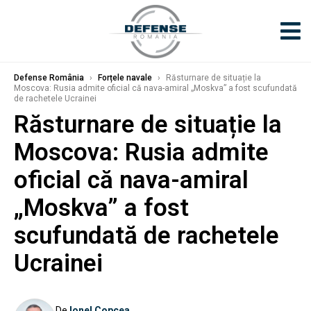
Defense România
›
Forțele navale
›
Răsturnare de situație la
Moscova: Rusia admite oficial că nava-amiral „Moskva” a fost scufundată
de rachetele Ucrainei
Răsturnare de situație la
Moscova: Rusia admite
oficial că nava-amiral
„Moskva” a fost
scufundată de rachetele
Ucrainei
De
Ionel Copcea