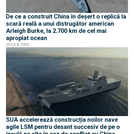
De ce a construit China în deșert o replică la
scară reală a unui distrugător american
Arleigh Burke, la 2.700 km de cel mai
apropiat ocean
20 IULIE 2026
SUA accelerează construcția noilor nave
agile LSM pentru desant succesiv de pe o
insulă pe alta în caz de conflict cu China.