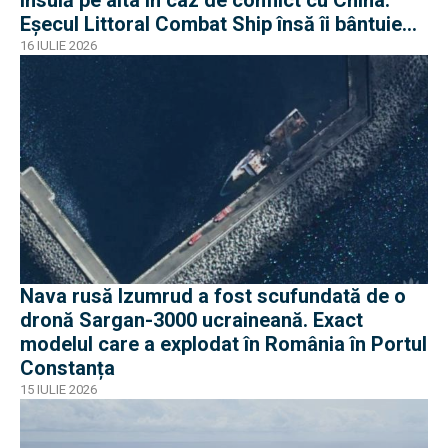
Eșecul Littoral Combat Ship însă îi bântuie
pe americani
16 IULIE 2026
Nava rusă Izumrud a fost scufundată de o
dronă Sargan-3000 ucraineană. Exact
modelul care a explodat în România în Portul
Constanța
15 IULIE 2026