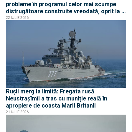
probleme în programul celor mai scumpe
distrugătoare construite vreodată, oprit la 3
nave
22 IULIE 2026
Rușii merg la limită: Fregata rusă
Neustrașîmîi a tras cu muniție reală în
apropiere de coasta Marii Britanii
21 IULIE 2026