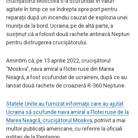
crucișătorul Moscova s-a scufundat în valuri
agitate în timp ce se îndrepta spre port pentru
reparații după un incendiu cauzat de explozia unei
muniții de la bord. Ucraina, pe de altă parte, a
susținut că a folosit două rachete antinavă Neptun
pentru distrugerea crucișătorului.
Amintim că, pe 13 aprilie 2022, crucișătorul
”Moskva”, nava amiral a Flotei ruse din Marea
Neagră, a fost scufundat de ucraineni, după ce au
lansat două rachete de croazieră R-360 Neptune.
Statele Unite au furnizat informații care au ajutat
Ucraina să scufunde nava amiral a Flotei ruse de la
Marea Neagră, crucişătorul Moskva
, potrivit a mai
multor publicații americane, cu referire la oficiali
militari de la Pentagon.