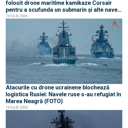
folosit drone maritime kamikaze Corsair
pentru a scufunda un submarin și alte nave
iraniene
13 IULIE 2026
Atacurile cu drone ucrainene blochează
logistica Rusiei: Navele ruse s-au refugiat în
Marea Neagră (FOTO)
13 IULIE 2026