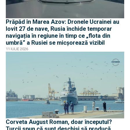
Prăpăd în Marea Azov: Dronele Ucrainei au
lovit 27 de nave, Rusia închide temporar
navigația în regiune în timp ce „flota din
umbră” a Rusiei se micșorează vizibil
11 IULIE 2026
Corveta August Roman, doar începutul?
Turcii spun că sunt deschiși să producă