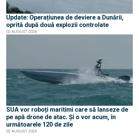
Update: Operațiunea de deviere a Dunării,
oprită după două explozii controlate
02 AUGUST 2026
SUA vor roboți maritimi care să lanseze de
pe apă drone de atac. Și o vor acum, în
următoarele 120 de zile
02 AUGUST 2026