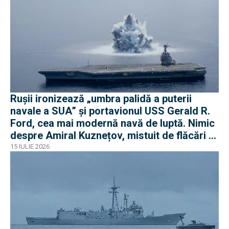
Rușii ironizează „umbra palidă a puterii
navale a SUA” și portavionul USS Gerald R.
Ford, cea mai modernă navă de luptă. Nimic
despre Amiral Kuznețov, mistuit de flăcări și
ruginit la cheu
15 IULIE 2026