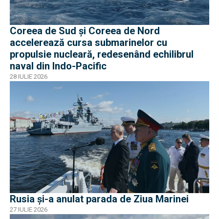
Coreea de Sud și Coreea de Nord
accelerează cursa submarinelor cu
propulsie nucleară, redesenând echilibrul
naval din Indo-Pacific
28 IULIE 2026
Rusia și-a anulat parada de Ziua Marinei
27 IULIE 2026