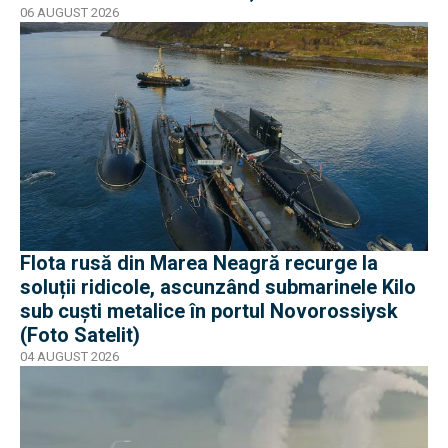
06 AUGUST 2026
Flota rusă din Marea Neagră recurge la
soluții ridicole, ascunzând submarinele Kilo
sub cuști metalice în portul Novorossiysk
(Foto Satelit)
04 AUGUST 2026