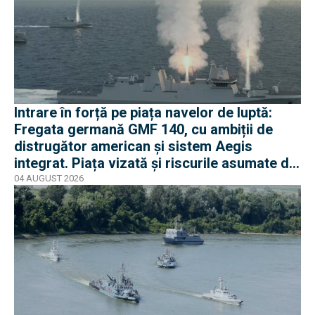
Intrare în forță pe piața navelor de luptă:
Fregata germană GMF 140, cu ambiții de
distrugător american și sistem Aegis
integrat. Piața vizată și riscurile asumate de
Rheinmetall
04 AUGUST 2026