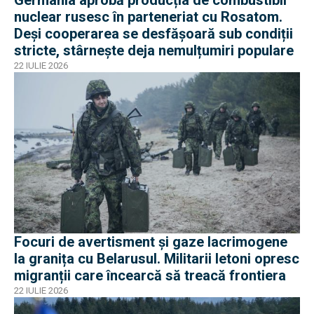
Germania aprobă producția de combustibil
nuclear rusesc în parteneriat cu Rosatom.
Deși cooperarea se desfășoară sub condiții
stricte, stârnește deja nemulțumiri populare
22 IULIE 2026
Focuri de avertisment și gaze lacrimogene
la granița cu Belarusul. Militarii letoni opresc
migranții care încearcă să treacă frontiera
22 IULIE 2026