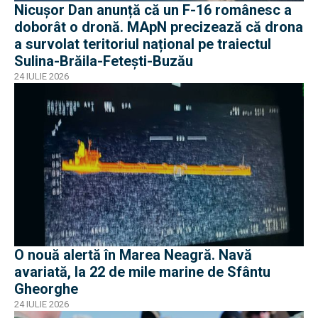
Nicușor Dan anunță că un F-16 românesc a
doborât o dronă. MApN precizează că drona
a survolat teritoriul național pe traiectul
Sulina-Brăila-Fetești-Buzău
24 IULIE 2026
O nouă alertă în Marea Neagră. Navă
avariată, la 22 de mile marine de Sfântu
Gheorghe
24 IULIE 2026