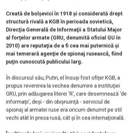
Creată de bolşevici în 1918 şi considerată drept
structură rivală a KGB în perioada sovietică,
Direcţia Generală de Informaţii a Statului Major
al forţelor armate (GRU, denumită oficial GU în
2010) are reputaţia de a fi cea mai puternică şi
mai temerară agenţie de spionaj rusească, fiind
puţin cunoscută publicului larg.
În discursul său, Putin, el însuşi fost ofiţer KGB, a
propus revenirea la vechea denumire a instituţiei
GRU, prin adăugarea literei 'R', care desemnează 'de
informaţii', deşi - din obişnuinţă - serviciul de
spionaj al armatei ruse era oricum denumit pe stil
vechi atât în presa rusă, cât şi în cea internaţională.