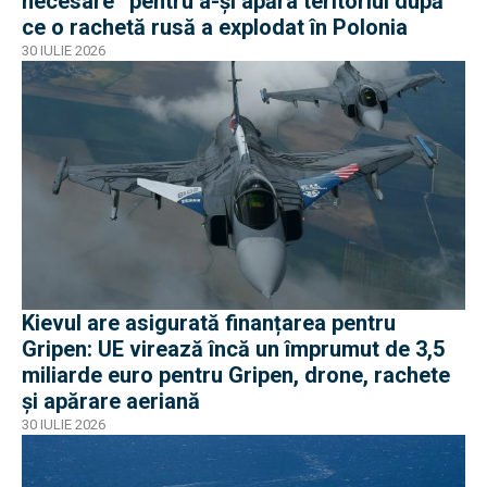
necesare” pentru a-și apăra teritoriul după
ce o rachetă rusă a explodat în Polonia
30 IULIE 2026
Kievul are asigurată finanțarea pentru
Gripen: UE virează încă un împrumut de 3,5
miliarde euro pentru Gripen, drone, rachete
și apărare aeriană
30 IULIE 2026