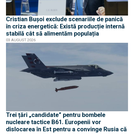
Cristian Bușoi exclude scenariile de panică
în criza energetică: Există producție internă
stabilă cât să alimentăm populația
03 AUGUST 2026
Trei țări „candidate” pentru bombele
nucleare tactice B61. Europenii vor
dislocarea în Est pentru a convinge Rusia că