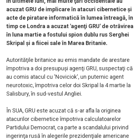
În ultimele luni, mai multe ţări occidentale au
acuzat GRU de implicare în atacuri cibernetice şi
acte de piratare informatică în lumea întreagă, în
timp ce Londra a acuzat 'agenţi GRU' de otrăvirea
în luna martie a fostului spion dublu rus Serghei
Skripal şi a fiicei sale în Marea Britanie.
Autorităţile britanice au emis mandate de arestare
împotriva a doi presupuşi agenţi GRU, suspectaţi că
au comis atacul cu 'Noviciok', un puternic agent
neurotoxic, împotriva celor doi Skripal la 4 martie la
Salisbury, în sud-vestul Angliei.
În SUA, GRU este acuzat că s-ar afla la originea
atacurilor cibernetice împotriva calculatoarelor
Partidului Democrat, ca parte a scandalului privind
ingerinţa rusă în alegerile prezidenţiale americane