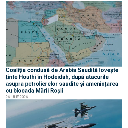
Coaliția condusă de Arabia Saudită lovește
ținte Houthi în Hodeidah, după atacurile
asupra petrolierelor saudite și amenințarea
cu blocada Mării Roșii
26 IULIE 2026