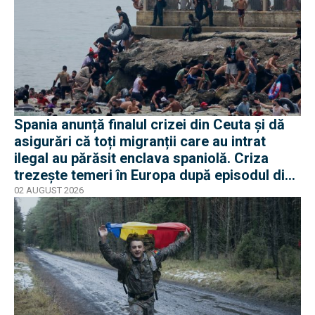
Spania anunță finalul crizei din Ceuta și dă
asigurări că toți migranții care au intrat
ilegal au părăsit enclava spaniolă. Criza
trezește temeri în Europa după episodul din
2015
02 AUGUST 2026