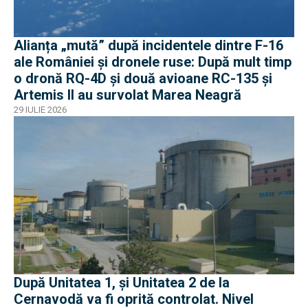
Alianța „mută” după incidentele dintre F-16
ale României și dronele ruse: După mult timp
o dronă RQ-4D și două avioane RC-135 și
Artemis II au survolat Marea Neagră
29 IULIE 2026
După Unitatea 1, și Unitatea 2 de la
Cernavodă va fi oprită controlat. Nivel