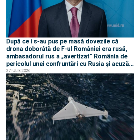
După ce i s-au pus pe masă dovezile că
drona doborâtă de F-ul României era rusă,
ambasadorul rus a „avertizat” România de
pericolul unei confruntări cu Rusia și acuză
o „înscenare propagandistă”
27 IULIE 2026