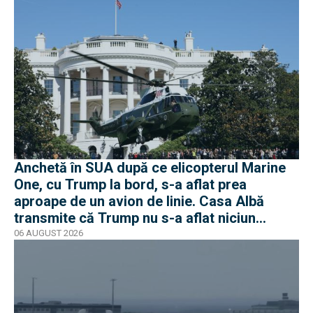
Anchetă în SUA după ce elicopterul Marine
One, cu Trump la bord, s-a aflat prea
aproape de un avion de linie. Casa Albă
transmite că Trump nu s-a aflat niciun
moment în pericol
06 AUGUST 2026