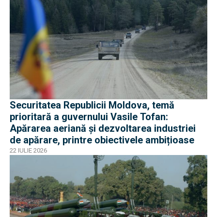
Securitatea Republicii Moldova, temă
prioritară a guvernului Vasile Tofan:
Apărarea aeriană și dezvoltarea industriei
de apărare, printre obiectivele ambițioase
22 IULIE 2026