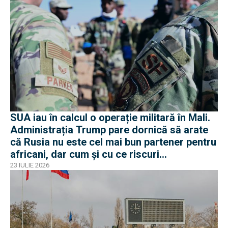
SUA iau în calcul o operație militară în Mali.
Administrația Trump pare dornică să arate
că Rusia nu este cel mai bun partener pentru
africani, dar cum și cu ce riscuri
operaționale?
23 IULIE 2026