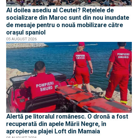
Al doilea asediu al Ceutei? Rețelele de
socializare din Maroc sunt din nou inundate
de mesaje pentru o nouă mobilizare către
orașul spaniol
05 AUGUST 2026
Alertă pe litoralul românesc. O dronă a fost
recuperată din apele Mării Negre, în
apropierea plajei Loft din Mamaia
05 AUGUST 2026