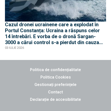
Cazul dronei ucrainene care a explodat în
Portul Constanța: Ucraina a răspuns celor
14 întrebări. E vorba de o dronă Sargan-
3000 a cărui control s-a pierdut din cauza
acțiunilor de EW ruse
03 IULIE 2026
Politica de confidențialitate
Politica Cookies
Gestionați preferințele
Contact
Declarație de accesibilitate