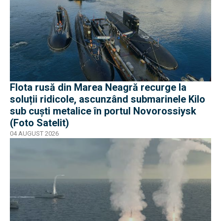
Flota rusă din Marea Neagră recurge la
soluții ridicole, ascunzând submarinele Kilo
sub cuști metalice în portul Novorossiysk
(Foto Satelit)
04 AUGUST 2026