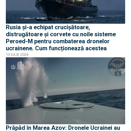
Rusia și-a echipat crucișătoare,
distrugătoare și corvete cu noile sisteme
Peroed-M pentru combaterea dronelor
ucrainene. Cum funcționează acestea
13 IULIE 2026
Prăpăd în Marea Azov: Dronele Ucrainei au