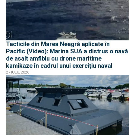
Tacticile din Marea Neagră aplicate în
Pacific (Video): Marina SUA a distrus o navă
de asalt amfibiu cu drone maritime
kamikaze în cadrul unui exerciţiu naval
27 IULIE 2026