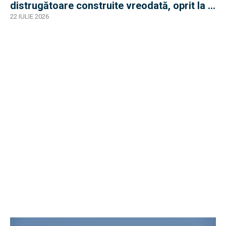
distrugătoare construite vreodată, oprit la 3
nave
22 IULIE 2026