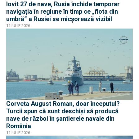
lovit 27 de nave, Rusia închide temporar
navigația în regiune în timp ce „flota din
umbră” a Rusiei se micșorează vizibil
11 IULIE 2026
Corveta August Roman, doar începutul?
Turcii spun că sunt deschiși să producă
nave de război în șantierele navale din
România
11 IULIE 2026