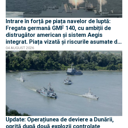
Intrare în forță pe piața navelor de luptă:
Fregata germană GMF 140, cu ambiții de
distrugător american și sistem Aegis
integrat. Piața vizată și riscurile asumate de
Rheinmetall
04 AUGUST 2026
Update: Operațiunea de deviere a Dunării,
oprită după două explozii controlate