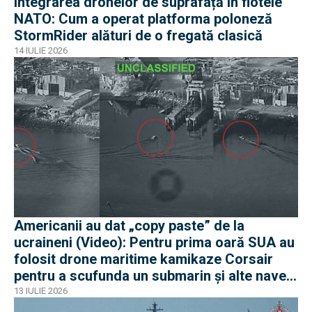
Integrarea dronelor de suprafață în flotele
NATO: Cum a operat platforma poloneză
StormRider alături de o fregată clasică
14 IULIE 2026
Americanii au dat „copy paste” de la
ucraineni (Video): Pentru prima oară SUA au
folosit drone maritime kamikaze Corsair
pentru a scufunda un submarin și alte nave
iraniene
13 IULIE 2026