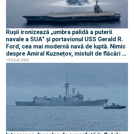
Rușii ironizează „umbra palidă a puterii
navale a SUA” și portavionul USS Gerald R.
Ford, cea mai modernă navă de luptă. Nimic
despre Amiral Kuznețov, mistuit de flăcări și
ruginit la cheu
15 IULIE 2026