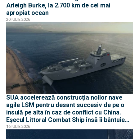
Arleigh Burke, la 2.700 km de cel mai
apropiat ocean
20 IULIE 2026
SUA accelerează construcția noilor nave
agile LSM pentru desant succesiv de pe o
insulă pe alta în caz de conflict cu China.
Eșecul Littoral Combat Ship însă îi bântuie
pe americani
16 IULIE 2026