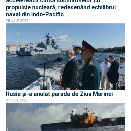
accelerează cursa submarinelor cu
propulsie nucleară, redesenând echilibrul
naval din Indo-Pacific
28 IULIE 2026
Rusia și-a anulat parada de Ziua Marinei
27 IULIE 2026