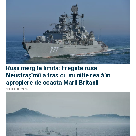
Rușii merg la limită: Fregata rusă
Neustrașîmîi a tras cu muniție reală în
apropiere de coasta Marii Britanii
21 IULIE 2026