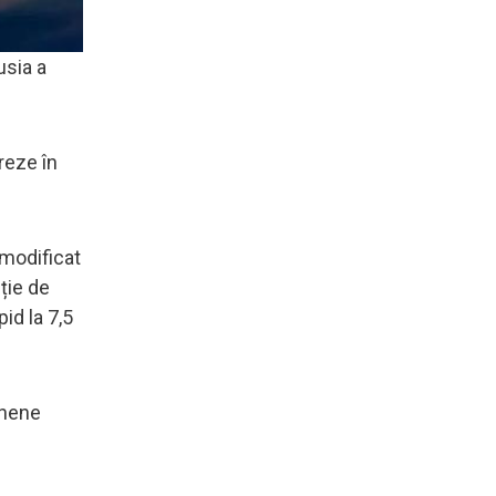
usia a
reze în
 modificat
cție de
id la 7,5
inene