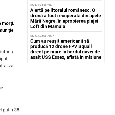
05 AUGUST 2026
Alertă pe litoralul românesc. O
dronă a fost recuperată din apele
Mării Negre, în apropierea plajei
e morți.
Loft din Mamaia
muniție
06 AUGUST 2026
Cum au reușit americanii să
producă 12 drone FPV Squall
istoria
direct pe mare la bordul navei de
asalt USS Essex, aflată în misiune
ipal
tralizat
te
el puțin 38