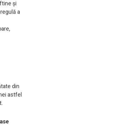
tine și
 regulă a
oare,
tate din
nei astfel
nt.
zase