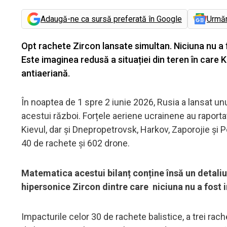
Adaugă-ne ca sursă preferată în Google
Urmă
Opt rachete Zircon lansate simultan. Niciuna nu a fo
Este imaginea redusă a situației din teren în care 
antiaeriană.
În noaptea de 1 spre 2 iunie 2026, Rusia a lansat 
acestui război. Forțele aeriene ucrainene au raporta
Kievul, dar și Dnepropetrovsk, Harkov, Zaporojie și P
40 de rachete și 602 drone.
Matematica acestui bilanț conține însă un detaliu 
hipersonice Zircon dintre care niciuna nu a fost 
Impacturile celor 30 de rachete balistice, a trei rach