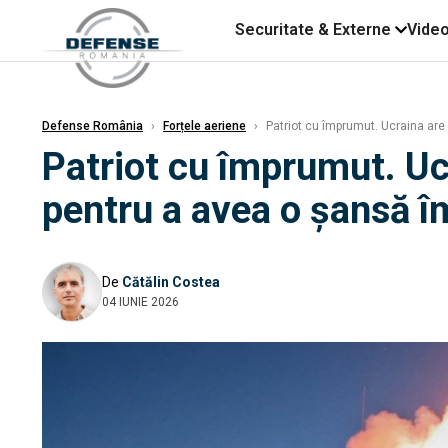
Securitate & Externe
Vide
Defense România
›
Forțele aeriene
›
Patriot cu împrumut. Ucraina are 
Patriot cu împrumut. Uc
pentru a avea o șansă î
De
Cătălin Costea
04 IUNIE 2026