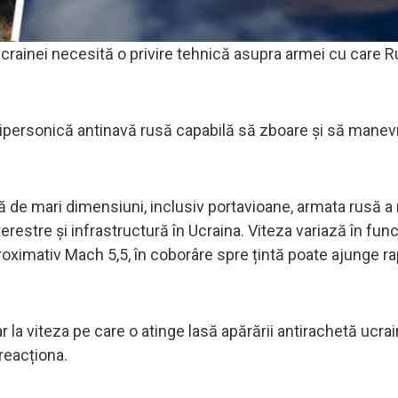
Ucrainei necesită o privire tehnică asupra armei cu care R
ipersonică antinavă rusă capabilă să zboare și să manev
ță de mari dimensiuni, inclusiv portavioane, armata rusă a
erestre și infrastructură în Ucraina. Viteza variază în fun
roximativ Mach 5,5, în coborâre spre țintă poate ajunge rap
ar la viteza pe care o atinge lasă apărării antirachetă ucra
 reacționa.