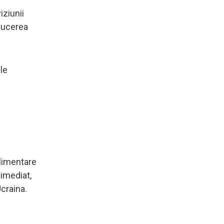
iziunii
educerea
le
plimentare
 imediat,
Ucraina.