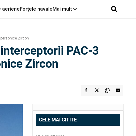
e aeriene
Forțele navale
Mai mult
hipersonice Zircon
 interceptorii PAC-3
onice Zircon
CELE MAI CITITE