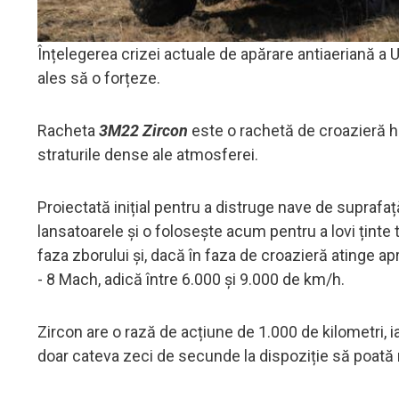
Înțelegerea crizei actuale de apărare antiaeriană a 
ales să o forțeze.
Racheta
3M22 Zircon
este o rachetă de croazieră h
straturile dense ale atmosferei.
Proiectată inițial pentru a distruge nave de suprafa
lansatoarele și o folosește acum pentru a lovi ținte t
faza zborului și, dacă în faza de croazieră atinge ap
- 8 Mach, adică între 6.000 și 9.000 de km/h.
Zircon are o rază de acțiune de 1.000 de kilometri, i
doar cateva zeci de secunde la dispoziție să poată