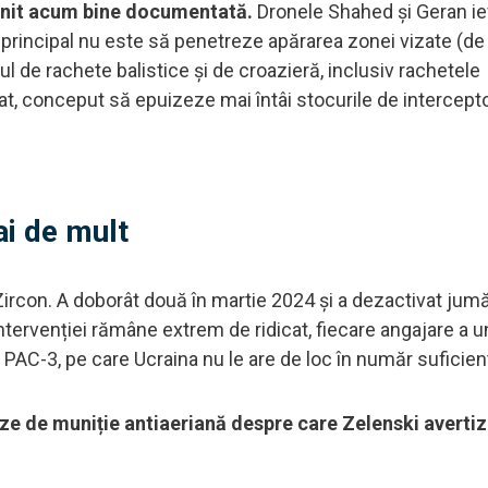
venit acum bine documentată.
Dronele Shahed și Geran ief
or principal nu este să penetreze apărarea zonei vizate (de
lul de rachete balistice și de croazieră, inclusiv rachetele
at, conceput să epuizeze mai întâi stocurile de intercept
ai de mult
ircon. A doborât două în martie 2024 și a dezactivat jumă
intervenției rămâne extrem de ridicat, fiecare angajare a u
PAC-3, pe care Ucraina nu le are de loc în număr suficie
rize de muniție antiaeriană despre care Zelenski averti