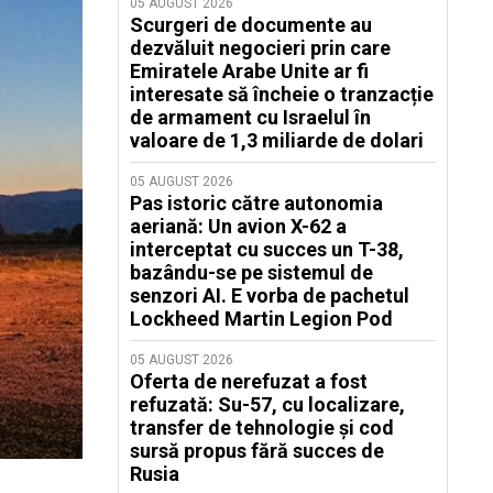
05 AUGUST 2026
Scurgeri de documente au
dezvăluit negocieri prin care
Emiratele Arabe Unite ar fi
interesate să încheie o tranzacție
de armament cu Israelul în
valoare de 1,3 miliarde de dolari
05 AUGUST 2026
Pas istoric către autonomia
aeriană: Un avion X-62 a
interceptat cu succes un T-38,
bazându-se pe sistemul de
senzori AI. E vorba de pachetul
Lockheed Martin Legion Pod
05 AUGUST 2026
Oferta de nerefuzat a fost
refuzată: Su-57, cu localizare,
transfer de tehnologie și cod
sursă propus fără succes de
Rusia