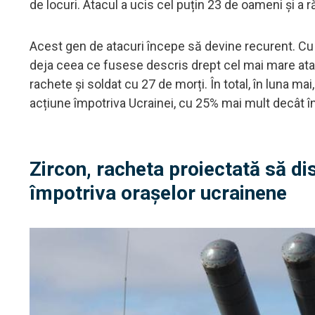
de locuri. Atacul a ucis cel puțin 23 de oameni și a 
Acest gen de atacuri începe să devine recurent. Cu
deja ceea ce fusese descris drept cel mai mare atac
rachete și soldat cu 27 de morți. În total, în luna m
acțiune împotriva Ucrainei, cu 25% mai mult decât în 
Zircon, racheta proiectată să di
împotriva orașelor ucrainene