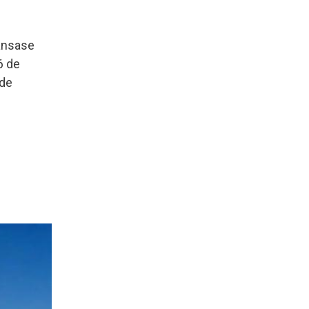
lansase
6 de
 de