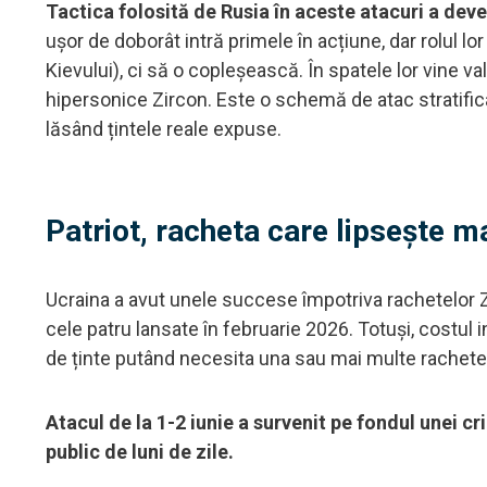
Tactica folosită de Rusia în aceste atacuri a de
ușor de doborât intră primele în acțiune, dar rolul l
Kievului), ci să o copleșească. În spatele lor vine va
hipersonice Zircon. Este o schemă de atac stratific
lăsând țintele reale expuse.
Patriot, racheta care lipsește m
Ucraina a avut unele succese împotriva rachetelor Z
cele patru lansate în februarie 2026. Totuși, costul 
de ținte putând necesita una sau mai multe rachete 
Atacul de la 1-2 iunie a survenit pe fondul unei c
public de luni de zile.