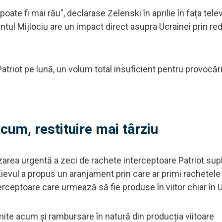
poate fi mai rău", declarase Zelenski în aprilie în fața telev
tul Mijlociu are un impact direct asupra Ucrainei prin r
triot pe lună, un volum total insuficient pentru provocări
um, restituire mai târziu
izarea urgentă a zeci de rachete interceptoare Patriot su
ievul a propus un aranjament prin care ar primi rachetele
rceptoare care urmează să fie produse în viitor chiar în 
imite acum și rambursare în natură din producția viitoare