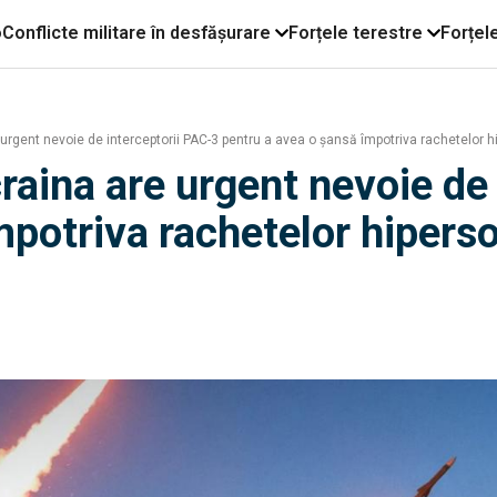
o
Conflicte militare în desfășurare
Forțele terestre
Forțel
urgent nevoie de interceptorii PAC-3 pentru a avea o șansă împotriva rachetelor 
raina are urgent nevoie de
mpotriva rachetelor hipers