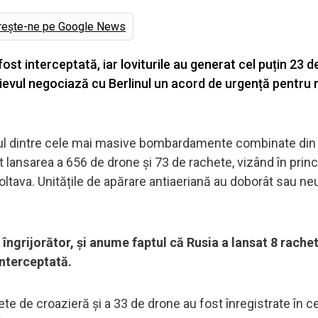
rește-ne pe Google News
st interceptată, iar loviturile au generat cel puțin 23 d
Kievul negociază cu Berlinul un acord de urgență pentru 
unul dintre cele mai masive bombardamente combinate din 
t lansarea a 656 de drone și 73 de rachete, vizând în princ
oltava. Unitățile de apărare antiaeriană au doborât sau neu
îngrijorător, și anume faptul că Rusia a lansat 8 rache
interceptată.
ete de croazieră și a 33 de drone au fost înregistrate în c