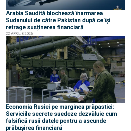
Arabia Saudită blochează înarmarea
Sudanului de către Pakistan după ce își
retrage susținerea financiară
22 APRILIE 2026
Economia Rusiei pe marginea prăpastiei:
Serviciile secrete suedeze dezvăluie cum
falsifică ruşii datele pentru a ascunde
prăbușirea financiară