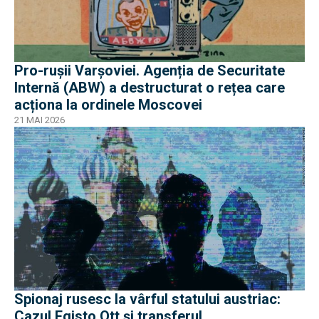
Pro-rușii Varșoviei. Agenția de Securitate
Internă (ABW) a destructurat o rețea care
acționa la ordinele Moscovei
21 MAI 2026
Spionaj rusesc la vârful statului austriac:
Cazul Egisto Ott și transferul