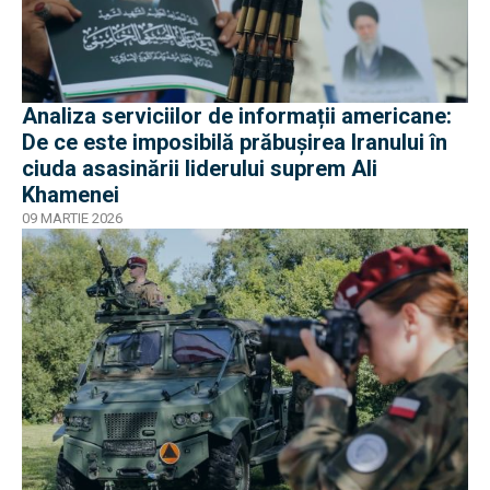
Analiza serviciilor de informații americane:
De ce este imposibilă prăbușirea Iranului în
ciuda asasinării liderului suprem Ali
Khamenei
09 MARTIE 2026
EXCLUSIV