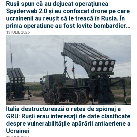
Rușii spun că au dejucat operațiunea
Spyderweb 2.0 și au confiscat drone pe care
ucrainenii au reușit să le treacă în Rusia. În
prima operațiune au fost lovite bombardiere
Tu-95 sau Tu-22M3
13 IULIE 2026
Italia destructurează o rețea de spionaj a
GRU: Ruşii erau interesaţi de date clasificate
despre vulnerabilitățile apărării antiaeriene a
Ucrainei