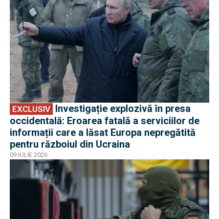
Investigație explozivă în presa
EXCLUSIV
occidentală: Eroarea fatală a serviciilor de
informații care a lăsat Europa nepregătită
pentru războiul din Ucraina
09 IULIE 2026