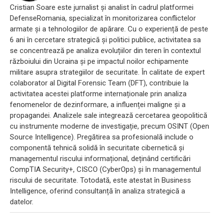
Cristian Soare este jurnalist și analist în cadrul platformei
DefenseRomania, specializat în monitorizarea conflictelor
armate și a tehnologiilor de apărare. Cu o experiență de peste
6 ani în cercetare strategică și politici publice, activitatea sa
se concentrează pe analiza evoluțiilor din teren în contextul
războiului din Ucraina și pe impactul noilor echipamente
militare asupra strategiilor de securitate. În calitate de expert
colaborator al Digital Forensic Team (DFT), contribuie la
activitatea acestei platforme internaționale prin analiza
fenomenelor de dezinformare, a influenței maligne și a
propagandei. Analizele sale integrează cercetarea geopolitică
cu instrumente moderne de investigație, precum OSINT (Open
Source Intelligence). Pregătirea sa profesională include o
componentă tehnică solidă în securitate cibernetică și
managementul riscului informațional, deținând certificări
CompTIA Security+, CISCO (CyberOps) și în managementul
riscului de securitate. Totodată, este atestat în Business
Intelligence, oferind consultanță în analiza strategică a
datelor.