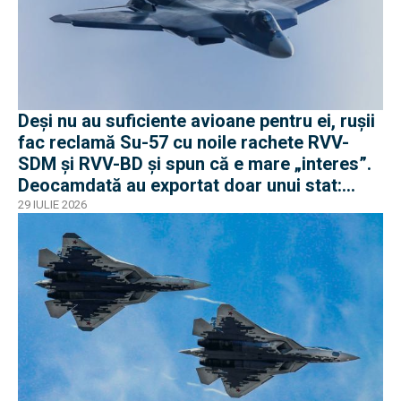
Deși nu au suficiente avioane pentru ei, rușii
fac reclamă Su-57 cu noile rachete RVV-
SDM și RVV-BD și spun că e mare „interes”.
Deocamdată au exportat doar unui stat:
Algeria
29 IULIE 2026