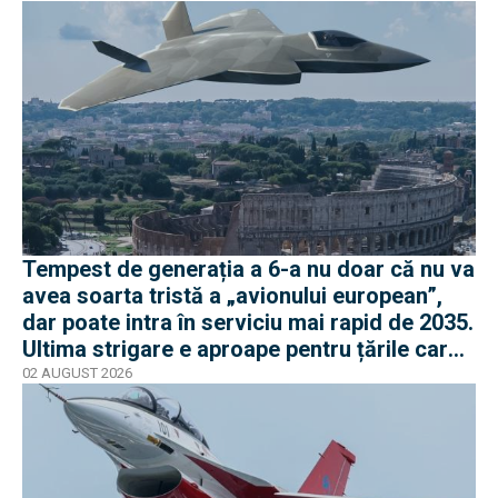
Tempest de generația a 6-a nu doar că nu va
avea soarta tristă a „avionului european”,
dar poate intra în serviciu mai rapid de 2035.
Ultima strigare e aproape pentru țările care
vor în program
02 AUGUST 2026