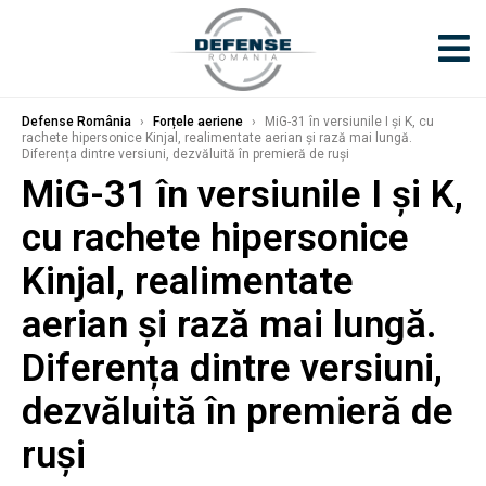
Defense România
›
Forțele aeriene
›
MiG-31 în versiunile I și K, cu
rachete hipersonice Kinjal, realimentate aerian și rază mai lungă.
Diferența dintre versiuni, dezvăluită în premieră de ruși
MiG-31 în versiunile I și K,
cu rachete hipersonice
Kinjal, realimentate
aerian și rază mai lungă.
Diferența dintre versiuni,
dezvăluită în premieră de
ruși