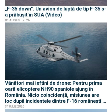
„F-35 down”. Un avion de luptă de tip F-35 s-
a prăbușit în SUA (Video)
01 AUGUST 2026
Vânători mai ieftini de drone: Pentru prima
oară elicoptere NH90 spaniole ajung în
România. Nicio coincidență, misiunea are
loc după incidentele dintre F-16 românești și
dronele ruse
31 IULIE 2026