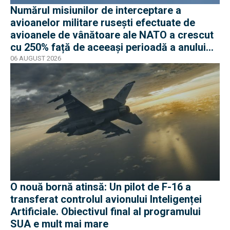
Numărul misiunilor de interceptare a
avioanelor militare rusești efectuate de
avioanele de vânătoare ale NATO a crescut
cu 250% față de aceeași perioadă a anului
trecut
06 AUGUST 2026
O nouă bornă atinsă: Un pilot de F-16 a
transferat controlul avionului Inteligenței
Artificiale. Obiectivul final al programului
SUA e mult mai mare