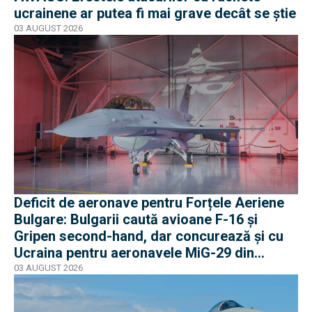
ucrainene ar putea fi mai grave decât se știe
03 AUGUST 2026
Deficit de aeronave pentru Forțele Aeriene
Bulgare: Bulgarii caută avioane F-16 și
Gripen second-hand, dar concurează și cu
Ucraina pentru aeronavele MiG-29 din
Polonia
03 AUGUST 2026