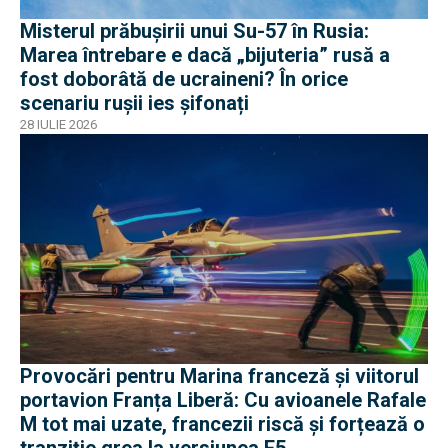
Misterul prăbușirii unui Su-57 în Rusia:
Marea întrebare e dacă „bijuteria” rusă a
fost doborâtă de ucraineni? În orice
scenariu rușii ies șifonați
28 IULIE 2026
Provocări pentru Marina franceză și viitorul
portavion Franța Liberă: Cu avioanele Rafale
M tot mai uzate, francezii riscă și forțează o
tranziție grea la versiunea F5