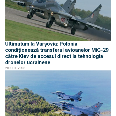
Ultimatum la Varșovia: Polonia
condiționează transferul avioanelor MiG-29
către Kiev de accesul direct la tehnologia
dronelor ucrainene
28 IULIE 2026