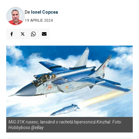
De
Ionel Copcea
19 APRILIE 2024
MiG-31K rusesc, lansând o rachetă hipersonică Kinzhal. Foto:
Hobbyboss @eBay