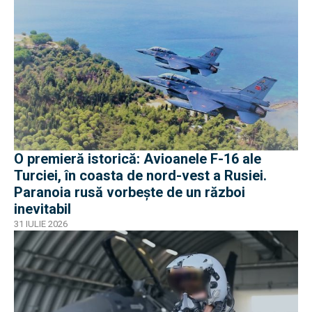
O premieră istorică: Avioanele F-16 ale
Turciei, în coasta de nord-vest a Rusiei.
Paranoia rusă vorbește de un război
inevitabil
31 IULIE 2026