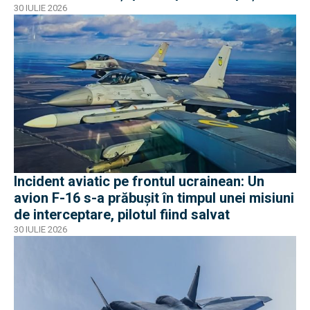
aerian românesc
30 IULIE 2026
Incident aviatic pe frontul ucrainean: Un
avion F-16 s-a prăbușit în timpul unei misiuni
de interceptare, pilotul fiind salvat
30 IULIE 2026