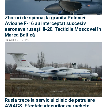
Zboruri de spionaj la granița Poloniei:
Avioane F-16 au interceptat succesiv
aeronave rusești Il-20. Tacticile Moscovei în
Marea Baltică
04 AUGUST 2026
Rusia trece la serviciul zilnic de patrulare
AWACS. Efectele atacurilor cu rachete