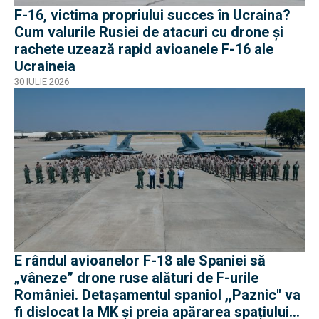
F-16, victima propriului succes în Ucraina?
Cum valurile Rusiei de atacuri cu drone și
rachete uzează rapid avioanele F-16 ale
Ucraineia
30 IULIE 2026
E rândul avioanelor F-18 ale Spaniei să
„vâneze” drone ruse alături de F-urile
României. Detașamentul spaniol ,,Paznic'' va
fi dislocat la MK și preia apărarea spațiului