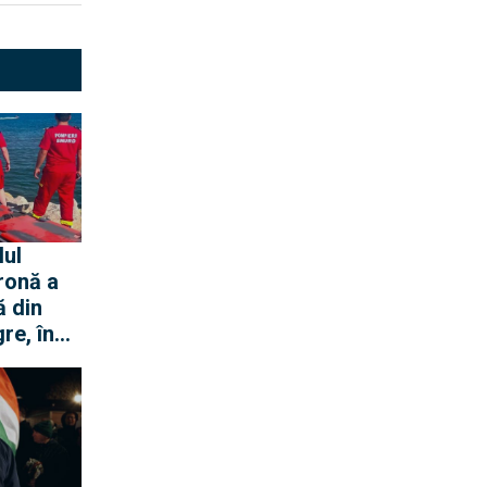
lul
ronă a
ă din
re, în
ei Loft