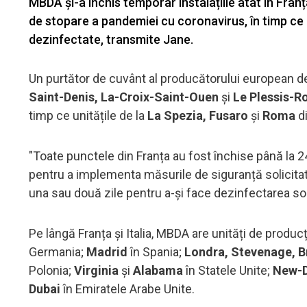
MBDA și-a închis temporar instalațiile atât în Franța
de stopare a pandemiei cu coronavirus, în timp ce a
dezinfectate, transmite Jane.
Un purtător de cuvânt al producătorului european de 
Saint-Denis, La-Croix-Saint-Ouen
și
Le Plessis-R
timp ce unitățile de la
La Spezia, Fusaro
și
Roma
di
"Toate punctele din Franța au fost închise până la 
pentru a implementa măsurile de siguranță solicitate
una sau două zile pentru a-și face dezinfectarea soli
Pe lângă Franța și Italia, MBDA are unități de producți
Germania;
Madrid
în Spania;
Londra, Stevenage, Br
Polonia;
Virginia
și
Alabama
în Statele Unite;
New-D
Dubai
în Emiratele Arabe Unite.