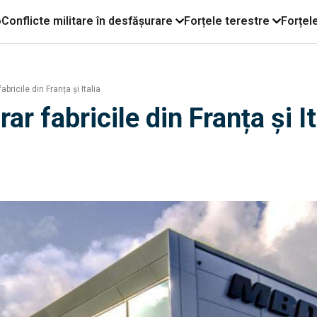
o
Conflicte militare în desfășurare
Forțele terestre
Forțel
ricile din Franța și Italia
r fabricile din Franța și It