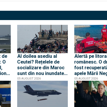
t de
Al doilea asediu al
Alertă pe litora
: O
Ceutei? Rețelele de
românesc. O d
l,
socializare din Maroc
fost recuperat
ion
sunt din nou inundate
apele Mării Neg
 ce
de mesaje pentru o
apropierea plaj
05 AUGUST 2026
05 AUGUST 2026
rfă
nouă mobilizare către
din Mamaia
rea a
orașul spaniol
nă