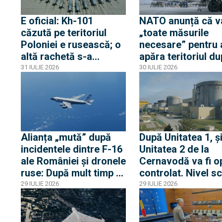
E oficial: Kh-101
NATO anunță că v
căzută pe teritoriul
„toate măsurile
Poloniei e rusească; o
necesare” pentru 
altă rachetă s-a
apăra teritoriul d
apropiat la 5 km de
ce o rachetă rusă 
31 IULIE 2026
30 IULIE 2026
frontieră, dar s-a
explodat în Poloni
întors spre Ucraina
Alianța „mută” după
După Unitatea 1, ș
incidentele dintre F-16
Unitatea 2 de la
ale României și dronele
Cernavodă va fi op
ruse: După mult timp o
controlat. Nivel s
dronă RQ-4D și două
fără precedent al
29 IULIE 2026
29 IULIE 2026
avioane RC-135 și
Dunării
Artemis II au survolat
Marea Neagră