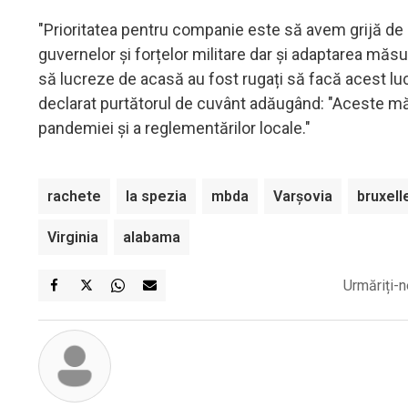
"Prioritatea pentru companie este să avem grijă de să
guvernelor și forțelor militare dar și adaptarea măsuri
să lucreze de acasă au fost rugați să facă acest lucru
declarat purtătorul de cuvânt adăugând: "Aceste măs
pandemiei și a reglementărilor locale."
rachete
la spezia
mbda
Varşovia
bruxell
Virginia
alabama
Urmăriți-n