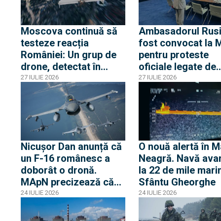
Moscova continuă să
Ambasadorul Rusi
testeze reacția
fost convocat la
României: Un grup de
pentru proteste
drone, detectat în
oficiale legate de
proximitatea frontierei
incursiunile cu dr
27 IULIE 2026
27 IULIE 2026
fluviale cu Ucraina
Ambasadorul româ
Moscova, chemat
acasă pentru
consultări
Nicușor Dan anunță că
O nouă alertă în 
un F-16 românesc a
Neagră. Navă avar
doborât o dronă.
la 22 de mile mari
MApN precizează că
Sfântu Gheorghe
drona a survolat
24 IULIE 2026
24 IULIE 2026
teritoriul național pe
traiectul Sulina-Brăila-