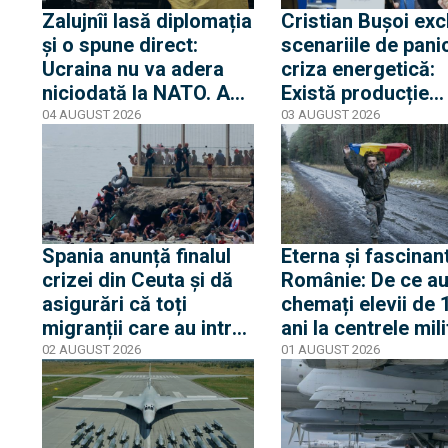
Zalujnîi lasă diplomația
Cristian Bușoi exc
și o spune direct:
scenariile de pani
Ucraina nu va adera
criza energetică:
niciodată la NATO. Am
Există producție
auzit 12 ani povești
internă stabilă cât
04 AUGUST 2026
03 AUGUST 2026
privind aderarea
alimentăm populaț
noastră
Spania anunță finalul
Eterna și fascinan
crizei din Ceuta și dă
Românie: De ce au
asigurări că toți
chemați elevii de 
migranții care au intrat
ani la centrele mil
ilegal au părăsit
și de ce nu este v
02 AUGUST 2026
01 AUGUST 2026
enclava spaniolă. Criza
despre mobilizare
trezește temeri în
Europa după episodul
din 2015