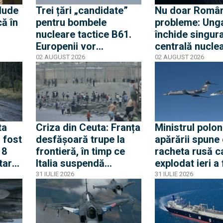
lude
Trei țări „candidate”
Nu doar Român
că în
pentru bombele
probleme: Ung
nucleare tactice B61.
închide singur
Europenii vor
centrală nuclea
 să
dislocarea în Est
cauza nivelului
02 AUGUST 2026
02 AUGUST 2026
ia
pentru a convinge
iar Peter Magy
Rusia că Europa nu
spune că urme
glumește cu propria-i
cinci zile critic
apărare
ta
Criza din Ceuta: Franța
Ministrul polon
 fost
desfășoară trupe la
apărării spune
18
frontieră, în timp ce
racheta rusă c
itare
Italia suspendă
explodat ieri a
orba
acordul Schengen cu
produsă în pri
31 IULIE 2026
31 IULIE 2026
Spania
lui 2026. Între 
avioane ruseșt
transponderul o
au apropiat de