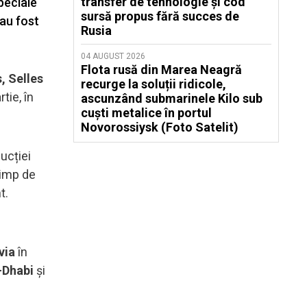
transfer de tehnologie și cod
speciale
sursă propus fără succes de
 au fost
Rusia
04 AUGUST 2026
Flota rusă din Marea Neagră
, Selles
recurge la soluții ridicole,
tie, în
ascunzând submarinele Kilo sub
cuști metalice în portul
Novorossiysk (Foto Satelit)
ucției
timp de
t.
via
în
-Dhabi
și