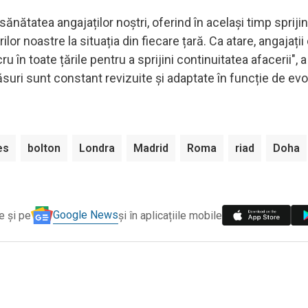
nătatea angajaților noștri, oferind în același timp sprijin
lor noastre la situația din fiecare țară. Ca atare, angajații 
 în toate țările pentru a sprijini continuitatea afacerii", 
uri sunt constant revizuite și adaptate în funcție de evo
es
bolton
Londra
Madrid
Roma
riad
Doha
Google News
e și pe
și în aplicațiile mobile