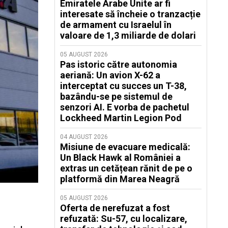
Emiratele Arabe Unite ar fi
interesate să încheie o tranzacție
de armament cu Israelul în
valoare de 1,3 miliarde de dolari
05 AUGUST 2026
Pas istoric către autonomia
aeriană: Un avion X-62 a
interceptat cu succes un T-38,
bazându-se pe sistemul de
senzori AI. E vorba de pachetul
Lockheed Martin Legion Pod
04 AUGUST 2026
Misiune de evacuare medicală:
Un Black Hawk al României a
extras un cetățean rănit de pe o
platformă din Marea Neagră
05 AUGUST 2026
Oferta de nerefuzat a fost
refuzată: Su-57, cu localizare,