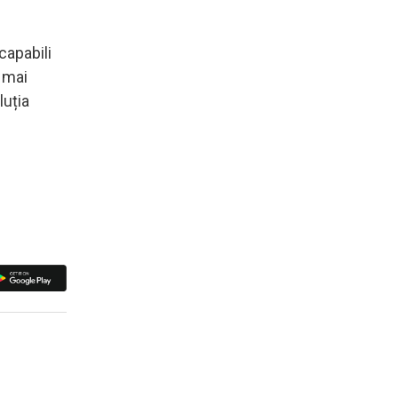
capabili
a mai
luția