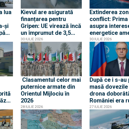
frontiera Polon
a lua
Kievul are asigurată
Extinderea zon
finanțarea pentru
conflict: Prima
a-și
Gripen: UE virează încă
asupra interes
upă
un împrumut de 3,5
energetice am
a
miliarde euro pentru
din Egipt activ
30 IULIE 2026
30 IULIE 2026
a
Gripen, drone, rachete
alerta la Casa 
și apărare aeriană
i
Clasamentul celor mai
După ce i s-au
puternice armate din
masă dovezile
rită
Orientul Mijlociu în
drona doborâtă
căzut
2026
României era r
ambasadorul r
28 IULIE 2026
27 IULIE 2026
„avertizat” Ro
pericolul unei
confruntări cu 