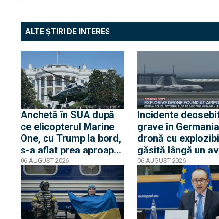
ALTE ȘTIRI DE INTERES
Anchetă în SUA după
Incidente deosebi
ce elicopterul Marine
grave în Germania
One, cu Trump la bord,
dronă cu explozibi
s-a aflat prea aproape
găsită lângă un av
de un avion de linie.
ucrainean, în timp
06 AUGUST 2026
06 AUGUST 2026
Casa Albă transmite
un alt avion de ma
că Trump nu s-a aflat
care anula ateriza
niciun moment în
lovit o a doua dro
pericol