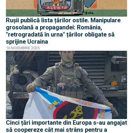
Rușii publică lista țărilor ostile. Manipulare
grosolană a propagandei: România,
"retrogradată în urna" țărilor obligate să
sprijine Ucraina
16 NOIEMBRIE 2025
Cinci țări importante din Europa s-au angajat
să coopereze cât mai strâns pentru a