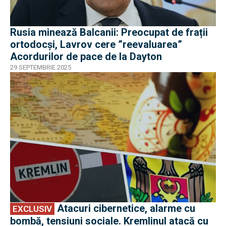
Rusia minează Balcanii: Preocupat de frații
ortodocși, Lavrov cere ”reevaluarea”
Acordurilor de pace de la Dayton
29 SEPTEMBRIE 2025
EXCLUSIV
Atacuri cibernetice, alarme cu
EXCLUSIV
bombă, tensiuni sociale. Kremlinul atacă cu