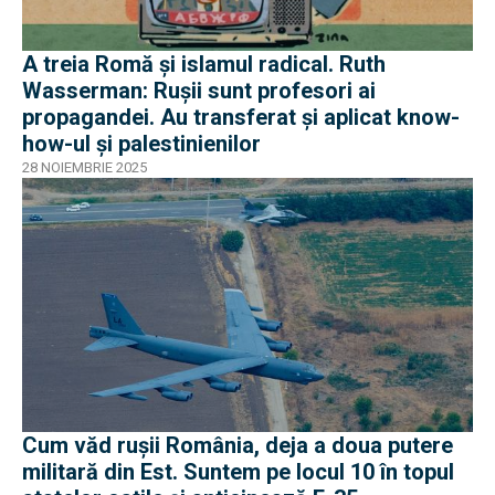
A treia Romă și islamul radical. Ruth
Wasserman: Rușii sunt profesori ai
propagandei. Au transferat și aplicat know-
how-ul și palestinienilor
28 NOIEMBRIE 2025
Cum văd rușii România, deja a doua putere
militară din Est. Suntem pe locul 10 în topul