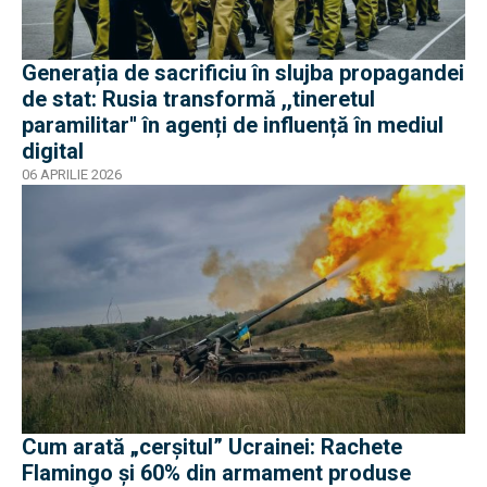
Generația de sacrificiu în slujba propagandei
de stat: Rusia transformă ,,tineretul
paramilitar'' în agenți de influență în mediul
digital
06 APRILIE 2026
Cum arată „cerșitul” Ucrainei: Rachete
Flamingo și 60% din armament produse