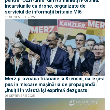
Incursiunile cu drone, organizate de
serviciul de informații britanic MI6
16 SEPTEMBRIE 2025
Merz provoacă frisoane la Kremlin, care și-a
pus în mișcare mașinăria de propagandă:
„Inuiții în vârstă își exprimă dezgustul"
08 SEPTEMBRIE 2025