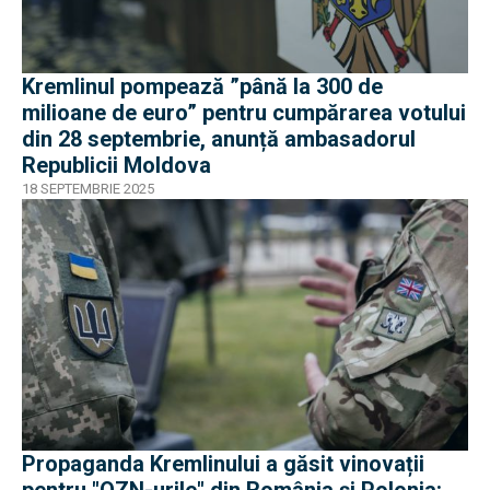
Kremlinul pompează ”până la 300 de
milioane de euro” pentru cumpărarea votului
din 28 septembrie, anunță ambasadorul
Republicii Moldova
18 SEPTEMBRIE 2025
Propaganda Kremlinului a găsit vinovații
pentru "OZN-urile" din România și Polonia: