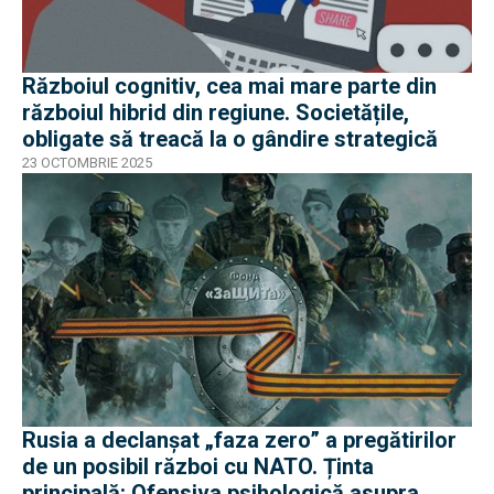
Războiul cognitiv, cea mai mare parte din
războiul hibrid din regiune. Societățile,
obligate să treacă la o gândire strategică
23 OCTOMBRIE 2025
Rusia a declanșat „faza zero” a pregătirilor
de un posibil război cu NATO. Ținta
principală: Ofensiva psihologică asupra