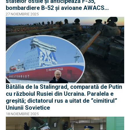
statelor ostile și anticipează F-35,
bombardiere B-52 și avioane AWACS
dislocate aici
27 NOIEMBRIE 2025
Bătălia de la Stalingrad, comparată de Putin
cu războiul Rusiei din Ucraina. Paralela e
greșită; dictatorul rus a uitat de ”cimitirul”
Uniunii Sovietice
18 NOIEMBRIE 2025