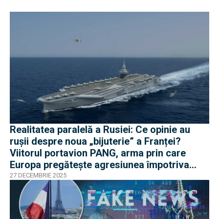
Realitatea paralelă a Rusiei: Ce opinie au
rușii despre noua „bijuterie” a Franței?
Viitorul portavion PANG, arma prin care
Europa pregătește agresiunea împotriva
Rusiei
27 DECEMBRIE 2025