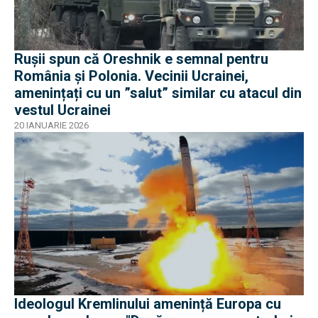
Rușii spun că Oreshnik e semnal pentru
România și Polonia. Vecinii Ucrainei,
amenințați cu un ”salut” similar cu atacul din
vestul Ucrainei
20 IANUARIE 2026
Ideologul Kremlinului amenință Europa cu