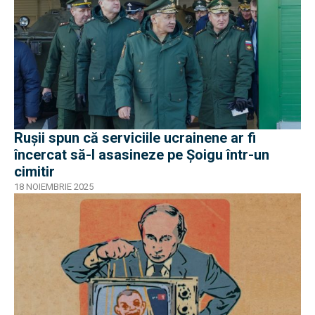
Rușii spun că serviciile ucrainene ar fi
încercat să-l asasineze pe Șoigu într-un
cimitir
18 NOIEMBRIE 2025