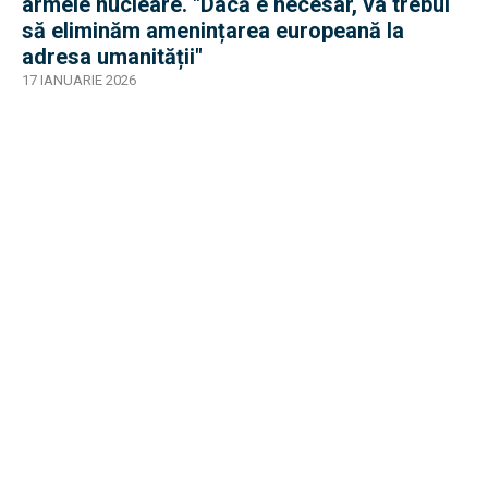
armele nucleare. "Dacă e necesar, va trebui
să eliminăm amenințarea europeană la
adresa umanității"
17 IANUARIE 2026