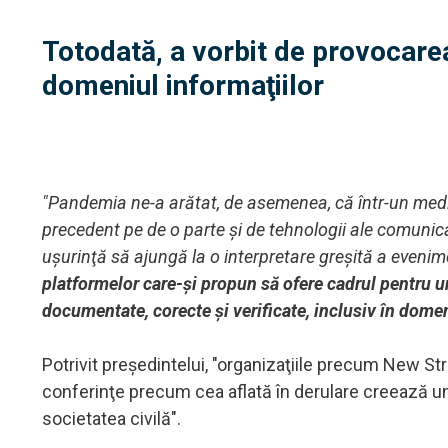
Totodată, a vorbit de provocare
domeniul informaţiilor
"Pandemia ne-a arătat, de asemenea, că într-un mediu
precedent pe de o parte şi de tehnologii ale comunicaţ
uşurinţă să ajungă la o interpretare greşită a evenim
platformelor care-şi propun să ofere cadrul pentru u
documentate, corecte şi verificate, inclusiv în domeni
Potrivit preşedintelui, "organizaţiile precum New St
conferinţe precum cea aflată în derulare creează un s
societatea civilă".