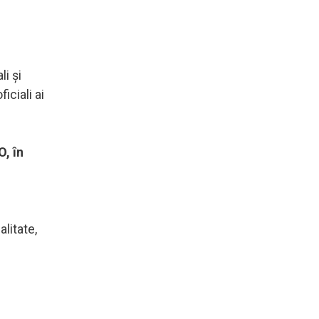
i şi
iciali ai
, în
litate,