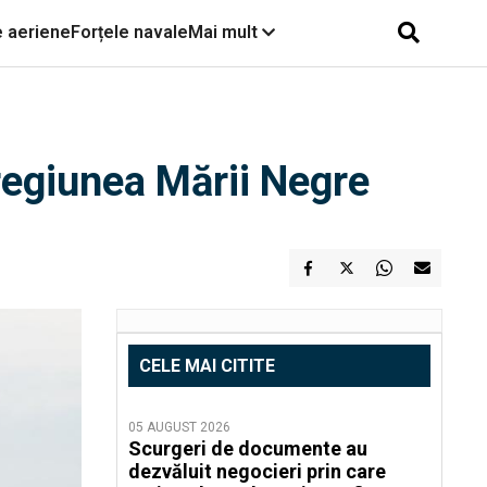
e aeriene
Forțele navale
Mai mult
regiunea Mării Negre
CELE MAI CITITE
05 AUGUST 2026
Scurgeri de documente au
dezvăluit negocieri prin care