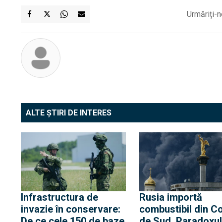
Urmăriți-n
ALTE ȘTIRI DE INTERES
Infrastructura de
Rusia importă
invazie în conservare:
combustibil din C
De ce cele 150 de baze
de Sud. Paradoxul