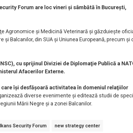
curity Forum are loc vineri şi sâmbătă în Bucureşti,
ţe Agronomice şi Medicină Veterinară şi găzduieşte oficial
re şi Balcanilor, din SUA şi Uniunea Europeană, precum şi of
SC), cu sprijinul Diviziei de Diplomaţie Publică a NATO
nisterul Afacerilor Externe.
are îşi desfăşoară activitatea în domeniul relaţiilor
anizează diverse evenimente şi editează studii de specia
giunii Mării Negre şi a zonei Balcanilor.
lkans Security Forum
new strategy center