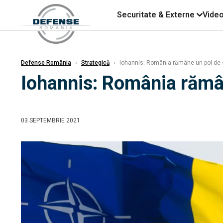
Securitate & Externe
Vide
Defense România
›
Strategică
›
Iohannis: România rămâne un pol de st
Iohannis: România rămân
03 SEPTEMBRIE 2021