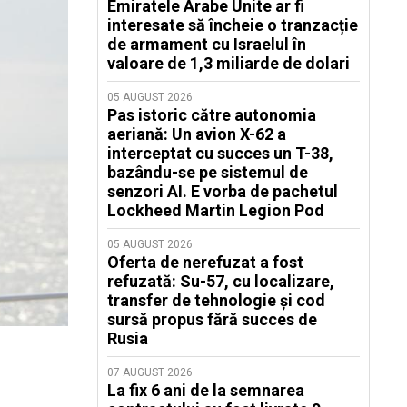
Emiratele Arabe Unite ar fi
interesate să încheie o tranzacție
de armament cu Israelul în
valoare de 1,3 miliarde de dolari
05 AUGUST 2026
Pas istoric către autonomia
aeriană: Un avion X-62 a
interceptat cu succes un T-38,
bazându-se pe sistemul de
senzori AI. E vorba de pachetul
Lockheed Martin Legion Pod
05 AUGUST 2026
Oferta de nerefuzat a fost
refuzată: Su-57, cu localizare,
transfer de tehnologie și cod
sursă propus fără succes de
Rusia
07 AUGUST 2026
La fix 6 ani de la semnarea