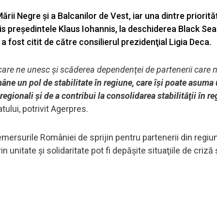
ii Negre şi a Balcanilor de Vest, iar una dintre priorită
s preşedintele Klaus Iohannis, la deschiderea Black Se
 fost citit de către consilierul prezidenţial Ligia Deca.
care ne unesc şi scăderea dependenţei de partenerii care 
ne un pol de stabilitate în regiune, care îşi poate asuma 
regionali şi de a contribui la consolidarea stabilităţii în r
atului, potrivit Agerpres.
demersurile României de sprijin pentru partenerii din regiu
unitate şi solidaritate pot fi depăşite situaţiile de criză 