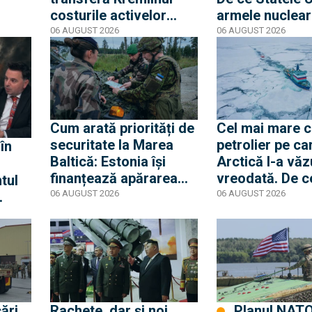
costurile activelor
armele nuclear
r
strategice către
tactice în centr
06 AUGUST 2026
06 AUGUST 2026
sectorul privat agreat,
politicii de de
or
fără să renunțe la
control
Cum arată priorități de
Cel mai mare 
securitate la Marea
petrolier pe ca
Baltică: Estonia își
Arctică l-a văz
finanțează apărarea
vreodată. De c
tul
antiaeriană și
își asumă ase
06 AUGUST 2026
06 AUGUST 2026
transferă drone
riscuri cu „flot
nțile
Ucrainei prin
umbră”
programul european
SAFE
cări
Rachete, dar și noi
Planul NATO 3.0: