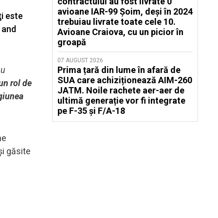
contractului au fost livrate 0
avioane IAR-99 Șoim, deși în 2024
ţi este
trebuiau livrate toate cele 10.
a and
Avioane Craiova, cu un picior în
groapă
07 AUGUST 2026
nu
Prima țară din lume în afară de
SUA care achiziționează AIM-260
un rol de
JATM. Noile rachete aer-aer de
egiunea
ultimă generație vor fi integrate
pe F-35 și F/A-18
ne
şi găsite