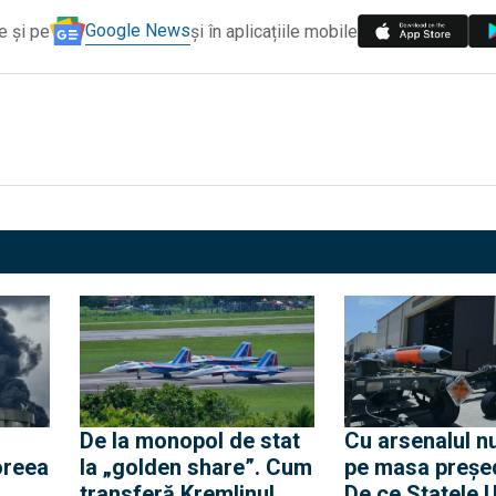
Google News
e și pe
și în aplicațiile mobile
De la monopol de stat
Cu arsenalul n
oreea
la „golden share”. Cum
pe masa preşed
transferă Kremlinul
De ce Statele 