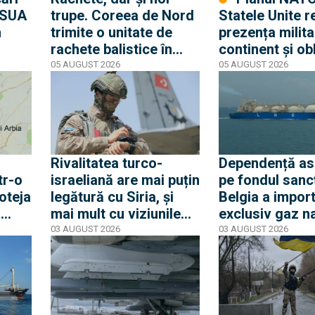
: SUA
trupe. Coreea de Nord
Statele Unite 
n
trimite o unitate de
prezența milita
rachete balistice în
continent și ob
Rusia, vizând Ucraina
guvernele eur
05 AUGUST 2026
05 AUGUST 2026
a
se înarmeze
Rivalitatea turco-
Dependență a
tr-o
israeliană are mai puțin
pe fondul sancț
oteja
legătură cu Siria, și
Belgia a impor
a
mai mult cu viziunile
exclusiv gaz na
proprii privind
lichefiat rusesc
03 AUGUST 2026
03 AUGUST 2026
EXCLUSIV
anța
remodelarea
iulie
geopolitică a regiunii