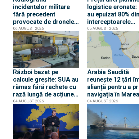
incidentelor militare
logistice eronate
fără precedent
au epuizat 80% di
provocate de dronele
interceptoarele
ruse în România:
THAAD în urma
06 AUGUST 2026
05 AUGUST 2026
Următoarea etapă de
deciziei de a atac
escaladare ar putea
Iranul
viza un roi de drone
Geran-5 pe direcția
Galați-Reni
Război bazat pe
Arabia Saudită
calcule greșite: SUA au
reunește 12 țări în
rămas fără rachete cu
alianță pentru a pr
rază lungă de acțiune
navigația în Mare
ATACMS, stocurile
Roșie. Importanța
04 AUGUST 2026
04 AUGUST 2026
noilor PrSM sunt
Strâmtorii Import
consumate în totalitate
Strâmtorii Bab el
iar Tomahawk e la
Mandeb
jumătate