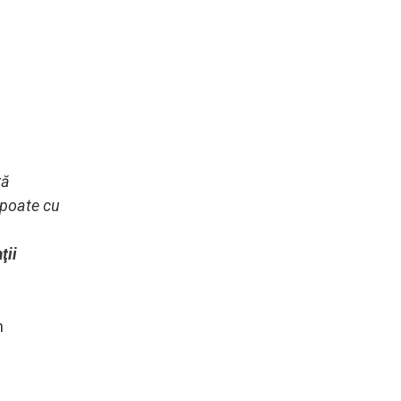
ră
 poate cu
ţii
n