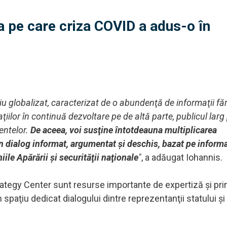
a pe care criza COVID a adus-o în
 globalizat, caracterizat de o abundenţă de informaţii fă
iilor în continuă dezvoltare pe de altă parte, publicul larg
entelor.
De aceea, voi susţine întotdeauna multiplicarea
n dialog informat, argumentat şi deschis, bazat pe informa
ile Apărării şi securităţii naţionale
"
, a adăugat Iohannis.
rategy Center sunt resurse importante de expertiză şi pri
paţiu dedicat dialogului dintre reprezentanţii statului şi