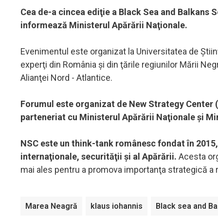
Cea de-a cincea ediţie a Black Sea and Balkans Se
informează Ministerul Apărării Naţionale.
Evenimentul este organizat la Universitatea de Ştiin
experţi din România şi din ţările regiunilor Mării Neg
Alianţei Nord - Atlantice.
Forumul este organizat de New Strategy Center (N
parteneriat cu Ministerul Apărării Naţionale şi Mi
NSC este un think-tank românesc fondat în 2015, c
internaţionale, securităţii şi al Apărării.
Acesta org
mai ales pentru a promova importanţa strategică a re
Marea Neagră
klaus iohannis
Black sea and Ba