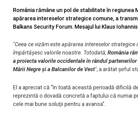
România rămâne un pol de stabilitate în regiunea Măr
apărarea intereselor strategice comune, a transmi
Balkans Security Forum. Mesajul lui Klaus Iohannis a
"Ceea ce vizăm este apărarea intereselor strategice 
împărtăşesc valorile noastre. Totodată,
România rămâ
a proiecta valorile occidentale în rândul partenerilor 
Mării Negre şi a Balcanilor de Vest
"
, a arătat şeful st
El a apreciat că "în toată această perioadă dificilă 
reprezintă o dovadă concretă a faptului că numai prin 
cele mai bune soluţii pentru a avansa".