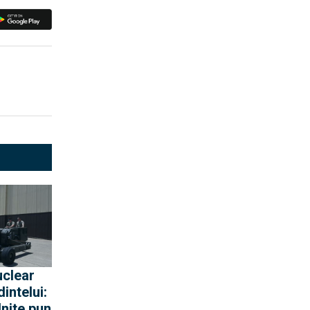
uclear
intelui:
Unite pun